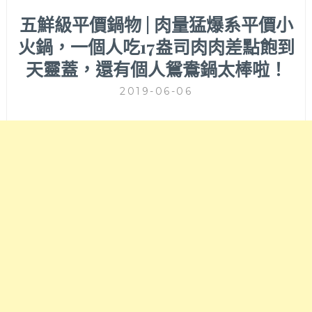
五鮮級平價鍋物 | 肉量猛爆系平價小
火鍋，一個人吃17盎司肉肉差點飽到
天靈蓋，還有個人鴛鴦鍋太棒啦！
2019-06-06