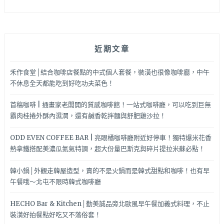
近期文章
禾作食堂│結合咖啡店餐點的中式個人套餐，裝潢也很像咖啡廳，中午
不休息全天都能吃到好吃功夫菜色！
首稿咖啡 | 插畫家老闆開的質感咖啡館！一站式咖啡廳，可以吃到巨無
霸肉桂捲外酥內濕潤，還有鹹香乾拌麵與舒肥雞沙拉！
ODD EVEN COFFEE BAR | 亮眼橘咖啡廳附近好停車！獨特爆米花香
熱拿鐵搭配美濃瓜氮氣特調，超大份量巴斯克與碎片提拉米蘇必點！
韓小鍋│外觀走韓屋造型，賣的不是火鍋而是韓式甜點和咖啡！也有早
午餐哦～北屯不限時韓式咖啡廳
HECHO Bar & Kitchen│勤美誠品旁北歐風早午餐加義式料理，不止
裝潢好拍餐點好吃又不落俗套！