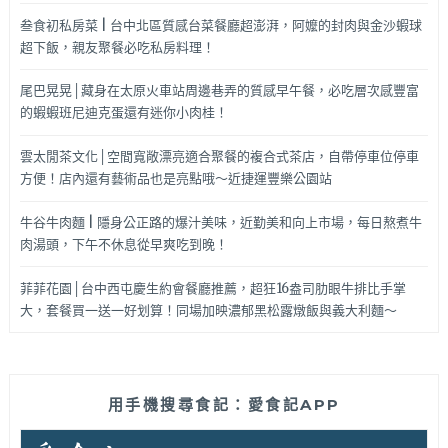
叁食初私房菜 | 台中北區質感台菜餐廳超澎湃，阿嬤的封肉與金沙蝦球
超下飯，親友聚餐必吃私房料理！
尾巴晃晃│藏身在太原火車站周邊巷弄的質感早午餐，必吃層次感豐富
的蝦蝦班尼迪克蛋還有迷你小肉桂！
雲太閒茶文化│空間寬敞漂亮適合聚餐的複合式茶店，自帶停車位停車
方便！店內還有藝術品也是亮點哦～近捷運豐樂公園站
牛谷牛肉麵 | 隱身公正路的爆汁美味，近勤美和向上市場，每日熬煮牛
肉湯頭，下午不休息從早爽吃到晚！
菲菲花園│台中西屯慶生約會餐廳推薦，超狂16盎司肋眼牛排比手掌
大，套餐買一送一好划算！同場加映濃郁黑松露燉飯與義大利麵～
用手機搜尋食記：愛食記APP