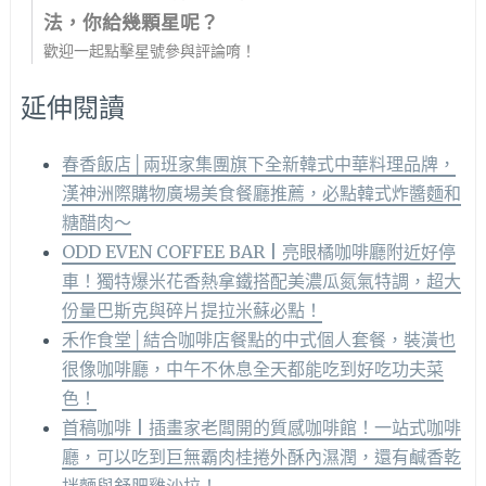
法，你給幾顆星呢？
歡迎一起點擊星號參與評論唷！
延伸閱讀
春香飯店│兩班家集團旗下全新韓式中華料理品牌，
漢神洲際購物廣場美食餐廳推薦，必點韓式炸醬麵和
糖醋肉～
ODD EVEN COFFEE BAR | 亮眼橘咖啡廳附近好停
車！獨特爆米花香熱拿鐵搭配美濃瓜氮氣特調，超大
份量巴斯克與碎片提拉米蘇必點！
禾作食堂│結合咖啡店餐點的中式個人套餐，裝潢也
很像咖啡廳，中午不休息全天都能吃到好吃功夫菜
色！
首稿咖啡 | 插畫家老闆開的質感咖啡館！一站式咖啡
廳，可以吃到巨無霸肉桂捲外酥內濕潤，還有鹹香乾
拌麵與舒肥雞沙拉！