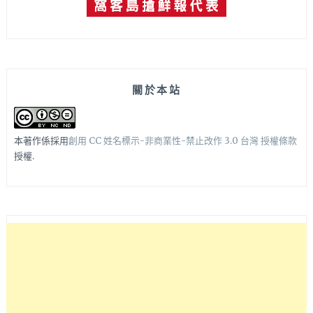
關於本站
本著作係採用
創用 CC 姓名標示-非商業性-禁止改作 3.0 台灣 授權條款
授權.