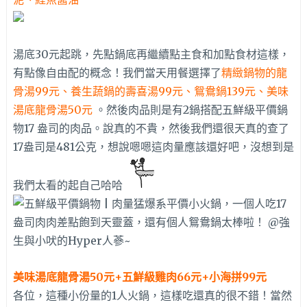
湯底30元起跳，先點鍋底再繼續點主食和加點食材這樣，
有點像自由配的概念！我們當天用餐選擇了
精緻鍋物的龍
骨湯99元、養生蔬鍋的壽喜湯99元、鴛鴦鍋139元、美味
湯底龍骨湯50元
。然後肉品則是有2鍋搭配五鮮級平價鍋
物17 盎司的肉品。說真的不貴，然後我們還很天真的查了
17盎司是481公克，想說嗯嗯這肉量應該還好吧，沒想到是
我們太看的起自己哈哈
美味湯底龍骨湯50元+五鮮級雞肉66元+小海拼99元
各位，這種小份量的1人火鍋，這樣吃還真的很不錯！當然