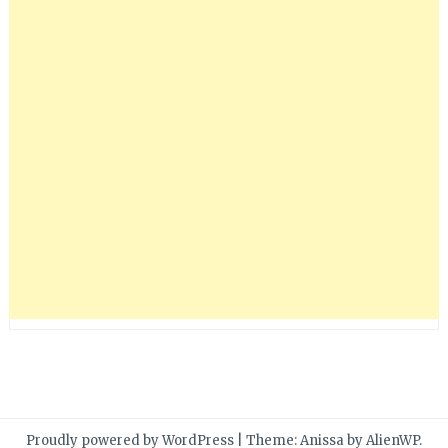
Proudly powered by WordPress
|
Theme: Anissa by
AlienWP
.