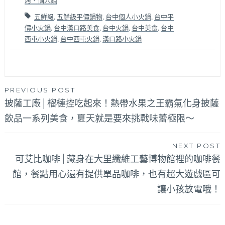
烤、個人鍋
五鮮級
,
五鮮級平價鍋物
,
台中個人小火鍋
,
台中平
價小火鍋
,
台中漢口路美食
,
台中火鍋
,
台中美食
,
台中
西屯小火鍋
,
台中西屯火鍋
,
漢口路小火鍋
文
PREVIOUS POST
披薩工廠│榴槤控吃起來！熱帶水果之王霸氣化身披薩
章
飲品一系列美食，夏天就是要來挑戰味蕾極限～
導
覽
NEXT POST
可艾比咖啡 | 藏身在大里纖維工藝博物館裡的咖啡餐
館，餐點用心還有提供單品咖啡，也有超大遊戲區可
讓小孩放電哦！