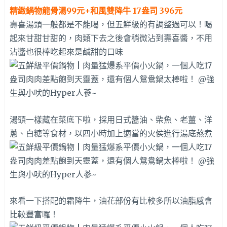
精緻鍋物龍骨湯99元+和風雙降牛 17盎司 396元
壽喜湯頭一般都是不能喝，但五鮮級的有調整過可以！喝
起來甘甜甘甜的，肉類下去之後會稍微沾到壽喜醬，不用
沾醬也很棒吃起來是鹹甜的口味
湯頭一樣藏在菜底下啦，採用日式醬油、柴魚、老薑、洋
蔥、白糖等食材，以四小時加上適當的火侯進行湯底熬煮
來看一下搭配的霜降牛，油花部份有比較多所以油脂感會
比較豐富囉！