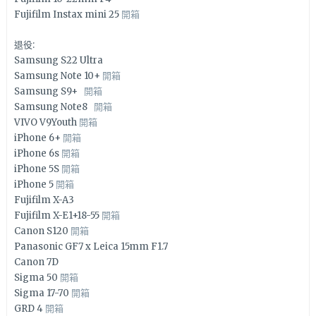
Fujifilm Instax mini 25
開箱
退役:
Samsung S22 Ultra
Samsung Note 10+
開箱
Samsung S9+
開箱
Samsung Note8
開箱
VIVO V9Youth
開箱
iPhone 6+
開箱
iPhone 6s
開箱
iPhone 5S
開箱
iPhone 5
開箱
Fujifilm X-A3
Fujifilm X-E1+18-55
開箱
Canon S120
開箱
Panasonic GF7 x Leica 15mm F1.7
Canon 7D
Sigma 50
開箱
Sigma 17-70
開箱
GRD 4
開箱