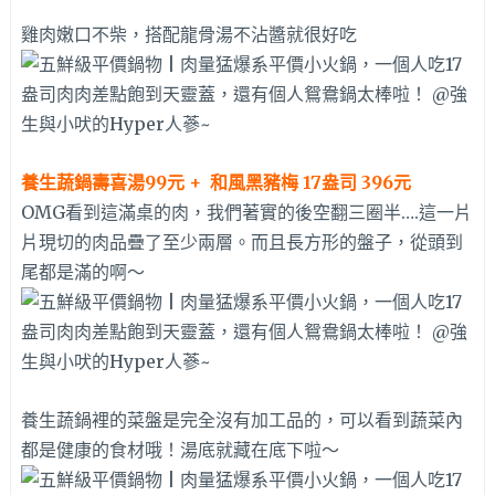
雞肉嫩口不柴，搭配龍骨湯不沾醬就很好吃
養生蔬鍋壽喜湯99元 + 和風黑豬梅 17盎司 396元
OMG看到這滿桌的肉，我們著實的後空翻三圈半….這一片
片現切的肉品疊了至少兩層。而且長方形的盤子，從頭到
尾都是滿的啊～
養生蔬鍋裡的菜盤是完全沒有加工品的，可以看到蔬菜內
都是健康的食材哦！湯底就藏在底下啦～