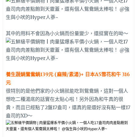
其中的用料不會因為小火鍋而份量變少，還挺實在的呦～
養生蔬鍋鴛鴦鍋139元 (麻辣/素湯)+ 日本A5雪花和牛 316
元
很特別的是他們家的小火鍋就能吃到鴛鴦鍋，這對一個人
想吃二種湯底的話實在太貼心啦！另外因為和牛真的很
貴，而且已經點了2盤17盎司，還真的是還好沒有點一樣17
盎司的XD～