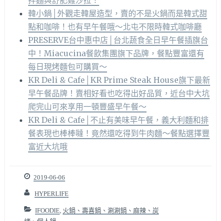
韓小鍋│外觀走韓屋造型，賣的不是火鍋而是韓式甜
點和咖啡！也有早午餐哦～北屯不限時韓式咖啡廳
PRESERVE台中惠中店│台北蔬食全日早午餐插旗台
中！Miacucina餐飲集團旗下品牌，餐點豐富還有
每日現烤麵包可購買～
KR Deli & Cafe│KR Prime Steak House旗下最新
早午餐品牌！賣相好看也吃得出好品質，近台中大坑
爬完山可來享用一頓豐盛早午餐～
KR Deli & Cafe│不止有美味早午餐，義大利麵和排
餐表現也棒棒噠！竟然還吃得到牛肉麵～餐點選擇豐
富近大坑哦
2019-06-06
HYPERLIFE
IFOODIE
,
火鍋、壽喜鍋、涮涮鍋、麻辣、炭