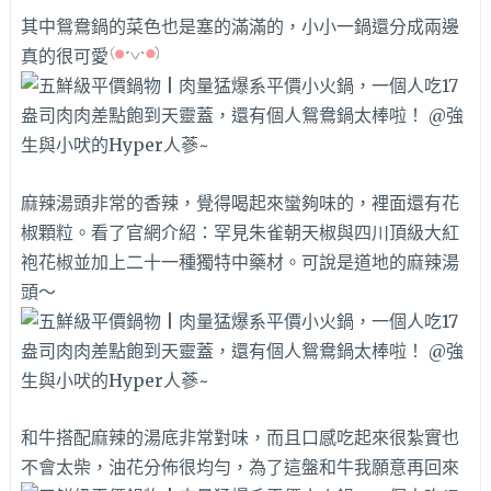
其中鴛鴦鍋的菜色也是塞的滿滿的，小小一鍋還分成兩邊
真的很可愛
麻辣湯頭非常的香辣，覺得喝起來蠻夠味的，裡面還有花
椒顆粒。看了官網介紹：罕見朱雀朝天椒與四川頂級大紅
袍花椒並加上二十一種獨特中藥材。可說是道地的麻辣湯
頭～
和牛搭配麻辣的湯底非常對味，而且口感吃起來很紮實也
不會太柴，油花分佈很均勻，為了這盤和牛我願意再回來