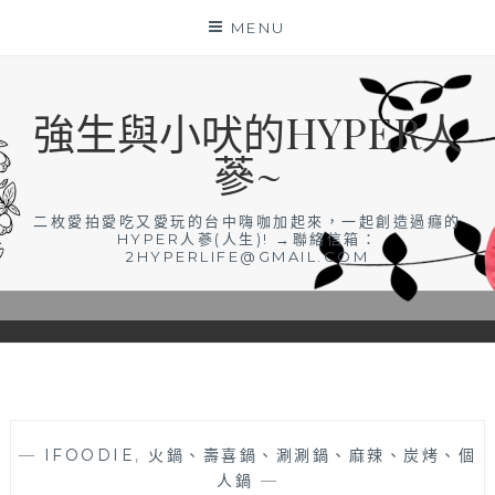
Skip
MENU
to
content
強生與小吠的HYPER人
蔘~
二枚愛拍愛吃又愛玩的台中嗨咖加起來，一起創造過癮的
HYPER人蔘(人生)! →聯絡信箱：
2HYPERLIFE@GMAIL.COM
—
IFOODIE
,
火鍋、壽喜鍋、涮涮鍋、麻辣、炭烤、個
人鍋
—