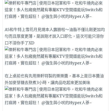
A5和牛特上雪花月見燒本人露臉啦～油脂不僅比剛更加均
勻而且厚度更薄，是說剛才說入口即化，這次可能只溶你
口不溶你手了XD
在上桌前也有先用樂軒特製的樂樂醬，基本上是日本醬油
外加麥芽糖去熬煮3小時，讓肉品吃起來更加美味