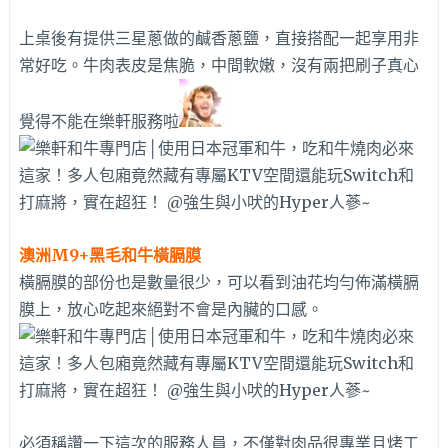
上桌後有提供三星蔥做的鹹香蔥鹽，直接搭配一起享用非
常好吃。牛肉表皮是焦脆，中間軟嫩，沒有兩把刷子真心
覺得不能在樂軒服務啦
澳洲M9+黑毛和牛橫膈膜
橫膈膜的部份也是數量很少，可以看到油花均勻佈滿橫膈
膜上，放心吃起來絕對不會是內臟的口感。
必須稱讚一下這次的服務人員，不僅對肉品很專業且烤工