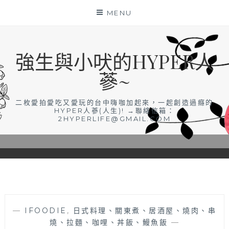
Skip
MENU
to
content
強生與小吠的HYPER人
蔘~
二枚愛拍愛吃又愛玩的台中嗨咖加起來，一起創造過癮的
HYPER人蔘(人生)! →聯絡信箱：
2HYPERLIFE@GMAIL.COM
—
IFOODIE
,
日式料理、關東煮、居酒屋、燒肉、串
燒、拉麵、咖哩、丼飯、鰻魚飯
—