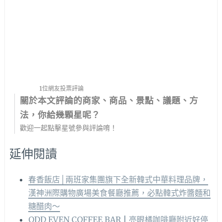
1位網友投票評論
關於本文評論的商家、商品、景點、議題、方
法，你給幾顆星呢？
歡迎一起點擊星號參與評論唷！
延伸閱讀
春香飯店│兩班家集團旗下全新韓式中華料理品牌，
漢神洲際購物廣場美食餐廳推薦，必點韓式炸醬麵和
糖醋肉～
ODD EVEN COFFEE BAR | 亮眼橘咖啡廳附近好停