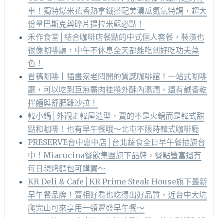
車！獨特爆米花香熱拿鐵搭配美濃瓜氮氣特調，超大
份量巴斯克與碎片提拉米蘇必點！
禾作食堂│結合咖啡店餐點的中式個人套餐，裝潢也
很像咖啡廳，中午不休息全天都能吃到好吃功夫菜
色！
首稿咖啡 | 插畫家老闆開的質感咖啡館！一站式咖啡
廳，可以吃到巨無霸肉桂捲外酥內濕潤，還有鹹香乾
拌麵與舒肥雞沙拉！
韓小鍋│外觀走韓屋造型，賣的不是火鍋而是韓式甜
點和咖啡！也有早午餐哦～北屯不限時韓式咖啡廳
PRESERVE台中惠中店│台北蔬食全日早午餐插旗台
中！Miacucina餐飲集團旗下品牌，餐點豐富還有
每日現烤麵包可購買～
KR Deli & Cafe│KR Prime Steak House旗下最新
早午餐品牌！賣相好看也吃得出好品質，近台中大坑
爬完山可來享用一頓豐盛早午餐～