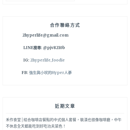
關
鍵
字:
合作聯絡方式
2hyperlife@gmail.com
LINE搜尋: @pjv8210b
IG:
2hyperlife_foodie
FB:
強生與小吠的Hyper人蔘
近期文章
禾作食堂│結合咖啡店餐點的中式個人套餐，裝潢也很像咖啡廳，中午
不休息全天都能吃到好吃功夫菜色！