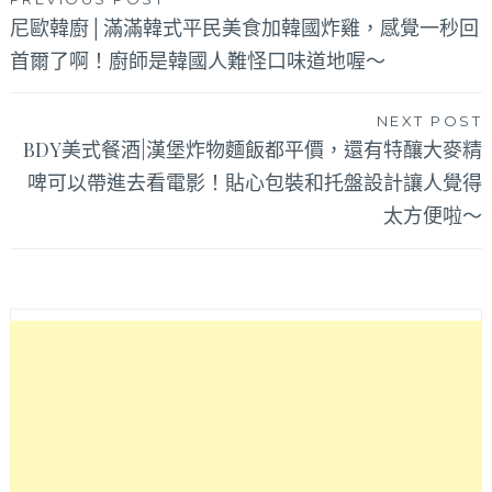
文
尼歐韓廚│滿滿韓式平民美食加韓國炸雞，感覺一秒回
章
首爾了啊！廚師是韓國人難怪口味道地喔～
導
覽
NEXT POST
BDY美式餐酒|漢堡炸物麵飯都平價，還有特釀大麥精
啤可以帶進去看電影！貼心包裝和托盤設計讓人覺得
太方便啦～