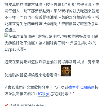
餅皮真的炸得非常酥脆，咬下去會有”考考”的聲音噢，在
場每個人一咬下都頻頻點頭，果然現桿的餅皮吃起來就是
不一樣，而且也不會感覺很油膩～蔥的部分給的蠻多，搭
配起來有生蔥的辛辣味很過癮啊！整體就是好吃無誤((蓋
認證章
這天在東勢吃到這個炸彈蔥油餅覺得非常可以捏！有來東
勢走跳的話記得繞過來吃看看呦～
✔喜歡我們的文章歡迎分享，也可以到
強生小吠粉絲團
按
讚並設定搶先看和+
IG帳號
追蹤我們哦！?