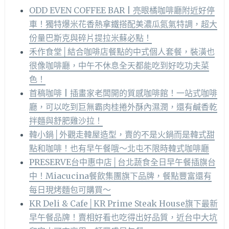
ODD EVEN COFFEE BAR | 亮眼橘咖啡廳附近好停
車！獨特爆米花香熱拿鐵搭配美濃瓜氮氣特調，超大
份量巴斯克與碎片提拉米蘇必點！
禾作食堂│結合咖啡店餐點的中式個人套餐，裝潢也
很像咖啡廳，中午不休息全天都能吃到好吃功夫菜
色！
首稿咖啡 | 插畫家老闆開的質感咖啡館！一站式咖啡
廳，可以吃到巨無霸肉桂捲外酥內濕潤，還有鹹香乾
拌麵與舒肥雞沙拉！
韓小鍋│外觀走韓屋造型，賣的不是火鍋而是韓式甜
點和咖啡！也有早午餐哦～北屯不限時韓式咖啡廳
PRESERVE台中惠中店│台北蔬食全日早午餐插旗台
中！Miacucina餐飲集團旗下品牌，餐點豐富還有
每日現烤麵包可購買～
KR Deli & Cafe│KR Prime Steak House旗下最新
早午餐品牌！賣相好看也吃得出好品質，近台中大坑