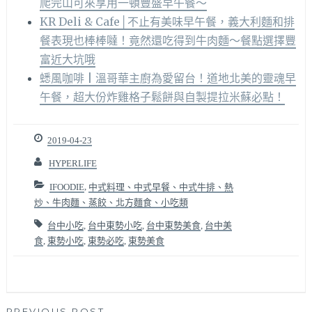
爬完山可來享用一頓豐盛早午餐～
KR Deli & Cafe│不止有美味早午餐，義大利麵和排
餐表現也棒棒噠！竟然還吃得到牛肉麵～餐點選擇豐
富近大坑哦
蟋風咖啡 | 溫哥華主廚為愛留台！道地北美的靈魂早
午餐，超大份炸雞格子鬆餅與自製提拉米蘇必點！
2019-04-23
HYPERLIFE
IFOODIE
,
中式料理、中式早餐、中式牛排、熱
炒、牛肉麵、蒸餃、北方麵食、小吃類
台中小吃
,
台中東勢小吃
,
台中東勢美食
,
台中美
食
,
東勢小吃
,
東勢必吃
,
東勢美食
PREVIOUS POST