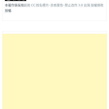
本著作係採用
創用 CC 姓名標示-非商業性-禁止改作 3.0 台灣 授權條款
授權.