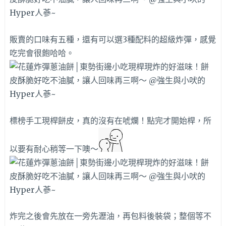
販賣的口味有五種，還有可以選3種配料的超級炸彈，感覺
吃完會很飽哈哈。
標榜手工現桿餅皮，真的沒有在唬爛！點完才開始桿，所
以要有耐心稍等一下噢～
炸完之後會先放在一旁先瀝油，再包料後裝袋；整個等不