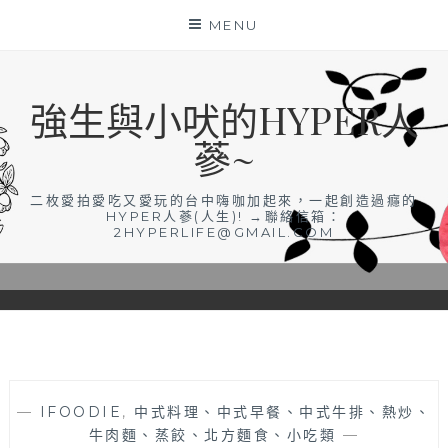
Skip
MENU
to
content
強生與小吠的HYPER人
蔘~
二枚愛拍愛吃又愛玩的台中嗨咖加起來，一起創造過癮的
HYPER人蔘(人生)! →聯絡信箱：
2HYPERLIFE@GMAIL.COM
—
IFOODIE
,
中式料理、中式早餐、中式牛排、熱炒、
牛肉麵、蒸餃、北方麵食、小吃類
—