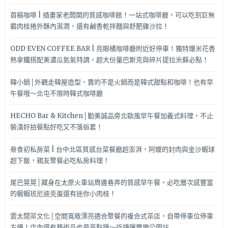
首稿咖啡 | 插畫家老闆開的質感咖啡館！一站式咖啡廳，可以吃到巨無
霸肉桂捲外酥內濕潤，還有鹹香乾拌麵與舒肥雞沙拉！
ODD EVEN COFFEE BAR | 亮眼橘咖啡廳附近好停車！獨特爆米花香
熱拿鐵搭配美濃瓜氮氣特調，超大份量巴斯克與碎片提拉米蘇必點！
韓小鍋│外觀走韓屋造型，賣的不是火鍋而是韓式甜點和咖啡！也有早
午餐哦～北屯不限時韓式咖啡廳
HECHO Bar & Kitchen│勤美誠品旁北歐風早午餐加義式料理，不止
裝潢好拍餐點好吃又不落俗套！
叁食初私房菜 | 台中北區質感台菜餐廳超澎湃，阿嬤的封肉與金沙蝦球
超下飯，親友聚餐必吃私房料理！
尾巴晃晃│藏身在太原火車站周邊巷弄的質感早午餐，必吃層次感豐富
的蝦蝦班尼迪克蛋還有迷你小肉桂！
雲太閒茶文化│空間寬敞漂亮適合聚餐的複合式茶店，自帶停車位停車
方便！店內還有藝術品也是亮點哦～近捷運豐樂公園站