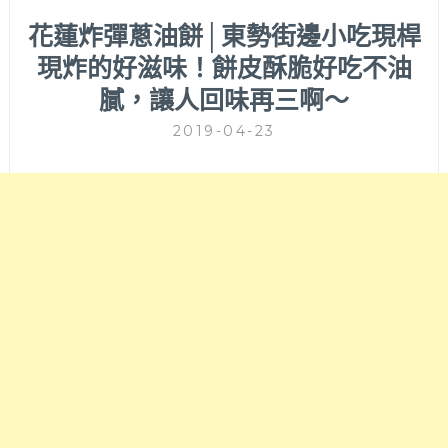
花蓮炸彈蔥油餅│東勢街邊小吃現桿
現炸的好滋味！餅皮酥脆好吃不油
膩，讓人回味再三啊～
2019-04-23