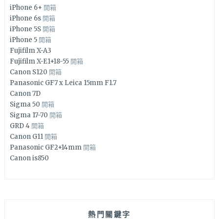
iPhone 6+
開箱
iPhone 6s
開箱
iPhone 5S
開箱
iPhone 5
開箱
Fujifilm X-A3
Fujifilm X-E1+18-55
開箱
Canon S120
開箱
Panasonic GF7 x Leica 15mm F1.7
Canon 7D
Sigma 50
開箱
Sigma 17-70
開箱
GRD 4
開箱
Canon G11
開箱
Panasonic GF2+14mm
開箱
Canon is850
熱門關鍵字