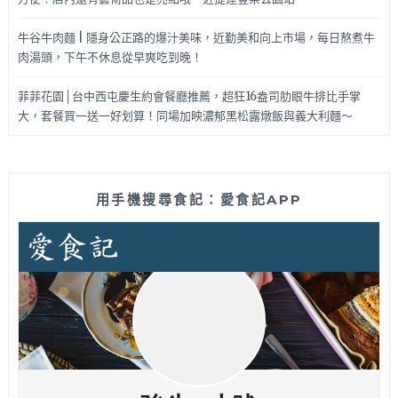
牛谷牛肉麵 | 隱身公正路的爆汁美味，近勤美和向上市場，每日熬煮牛
肉湯頭，下午不休息從早爽吃到晚！
菲菲花園│台中西屯慶生約會餐廳推薦，超狂16盎司肋眼牛排比手掌
大，套餐買一送一好划算！同場加映濃郁黑松露燉飯與義大利麵～
用手機搜尋食記：愛食記APP