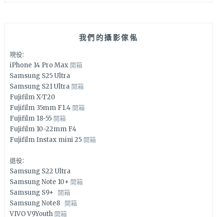
我們的攝影傢俬
現役:
iPhone 14 Pro Max
開箱
Samsung S25 Ultra
Samsung S21 Ultra
開箱
Fujifilm X-T20
Fujifilm 35mm F1.4
開箱
Fujifilm 18-55
開箱
Fujifilm 10-22mm F4
Fujifilm Instax mini 25
開箱
退役:
Samsung S22 Ultra
Samsung Note 10+
開箱
Samsung S9+
開箱
Samsung Note8
開箱
VIVO V9Youth
開箱