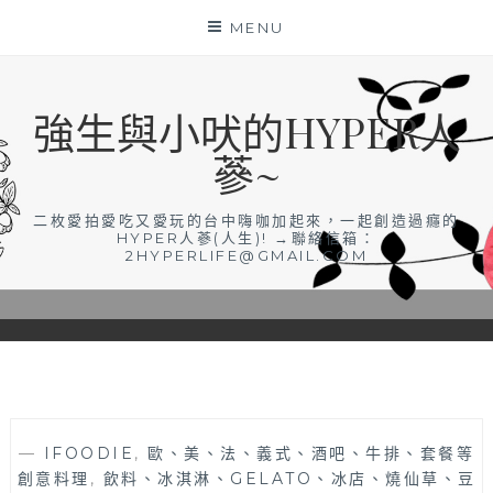
Skip
MENU
to
content
強生與小吠的HYPER人
蔘~
二枚愛拍愛吃又愛玩的台中嗨咖加起來，一起創造過癮的
HYPER人蔘(人生)! →聯絡信箱：
2HYPERLIFE@GMAIL.COM
—
IFOODIE
,
歐、美、法、義式、酒吧、牛排、套餐等
創意料理
,
飲料、冰淇淋、GELATO、冰店、燒仙草、豆