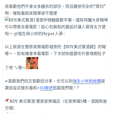
很喜歡他們不會太多麵衣的部份，而且雞排完全的“厚切”
啊，餐點看起來簡單卻不隨便
以上就是在豐原家樂福影城旁的【BDY美式餐酒館】的報
導～，如有機會來看電影，下次就知道要吃什麼填飽肚子
了吧 ㄟ嘿～
✔喜歡我們的文章歡迎分享，也可以到
強生小吠粉絲團
按
讚並設定搶先看和+
IG帳號
追蹤我們哦！?
BDY 美式餐酒 豐原家樂福店（在家樂福5樓、湯姆熊後
方哦）