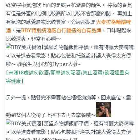
蜂蜜檸檬氣泡飲上面的是蝶豆花漸層的顏色， 檸檬的香氣
有但是蜂蜜的比例比較高所以比較不會那麼的酸， 再加上
有氣泡的感覺層次比較豐富。旁邊那瓶是
大麥拉格精釀啤
酒
，是
BDY特別請酒廠自行釀造的自有品牌
，口味喝起來
比較清爽，非常有心啊～
[未滿18歲請勿飲酒/開車請勿喝酒/禁止酒駕/飲酒過量有
害健康]
另外一提，點餐完不需要站在櫃檯痴痴等，回來座位，震
動到整個人從椅子上摔下去再去拿餐哦～