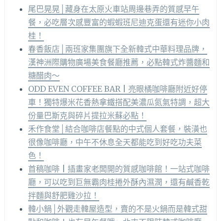
尾巴晃晃│藏身在太原火車站周邊巷弄的質感早午
餐，必吃層次感豐富的蝦蝦班尼迪克蛋還有迷你小肉
桂！
春香飯店│兩班家集團旗下全新韓式中華料理品牌，
漢神洲際購物廣場美食餐廳推薦，必點韓式炸醬麵和
糖醋肉～
ODD EVEN COFFEE BAR | 亮眼橘咖啡廳附近好停
車！獨特爆米花香熱拿鐵搭配美濃瓜氮氣特調，超大
份量巴斯克與碎片提拉米蘇必點！
禾作食堂│結合咖啡店餐點的中式個人套餐，裝潢也
很像咖啡廳，中午不休息全天都能吃到好吃功夫菜
色！
首稿咖啡 | 插畫家老闆開的質感咖啡館！一站式咖啡
廳，可以吃到巨無霸肉桂捲外酥內濕潤，還有鹹香乾
拌麵與舒肥雞沙拉！
韓小鍋│外觀走韓屋造型，賣的不是火鍋而是韓式甜