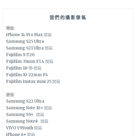
我們的攝影傢俬
現役:
iPhone 14 Pro Max
開箱
Samsung S25 Ultra
Samsung S21 Ultra
開箱
Fujifilm X-T20
Fujifilm 35mm F1.4
開箱
Fujifilm 18-55
開箱
Fujifilm 10-22mm F4
Fujifilm Instax mini 25
開箱
退役:
Samsung S22 Ultra
Samsung Note 10+
開箱
Samsung S9+
開箱
Samsung Note8
開箱
VIVO V9Youth
開箱
iPhone 6+
開箱