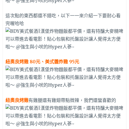
這次點的東西都還不錯吃，以下一一來介紹一下要耐心看
完喔哈哈
紐奧良烤雞 80元、美式醬炸雞 95元
紐奧良烤雞
有雞腿還有雞翅帶點微辣，我們還蠻喜歡的