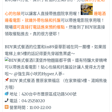
心的包裝
可以讓客人直接帶進戲院享用喔！
邊喝酒
邊看電影，就連外帶包裝和托盤
可以帶進電影院享用哦！
現場
還可直接打電話進來預約餐點
，然後到了BDY就直接
領取餐點進去，真的很方便耶！
BDY美式餐酒的位置和in89豪華影城在同一層樓，如果搭
電梯上來5樓的話記得要先穿越售票處～
BDY 美式餐酒 豐原家樂福店 （在家樂福5樓、湯姆熊後
方哦）
地址：420台中市豐原區成功路500號
電話：04-25251020
營業時間：11:00-22:00