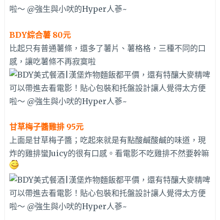
BDY綜合薯 80元
比起只有普通薯條，還多了薯片、薯格格，三種不同的口
感，讓吃薯條不再寂寞啦
甘草梅子醬雞排 95元
上面是甘草梅子醬；吃起來就是有點酸鹹酸鹹的味道，現
炸的雞排蠻Juicy的很有口感。看電影不吃雞排不然要幹嘛