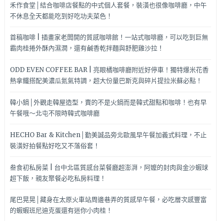
禾作食堂│結合咖啡店餐點的中式個人套餐，裝潢也很像咖啡廳，中午
不休息全天都能吃到好吃功夫菜色！
首稿咖啡 | 插畫家老闆開的質感咖啡館！一站式咖啡廳，可以吃到巨無
霸肉桂捲外酥內濕潤，還有鹹香乾拌麵與舒肥雞沙拉！
ODD EVEN COFFEE BAR | 亮眼橘咖啡廳附近好停車！獨特爆米花香
熱拿鐵搭配美濃瓜氮氣特調，超大份量巴斯克與碎片提拉米蘇必點！
韓小鍋│外觀走韓屋造型，賣的不是火鍋而是韓式甜點和咖啡！也有早
午餐哦～北屯不限時韓式咖啡廳
HECHO Bar & Kitchen│勤美誠品旁北歐風早午餐加義式料理，不止
裝潢好拍餐點好吃又不落俗套！
叁食初私房菜 | 台中北區質感台菜餐廳超澎湃，阿嬤的封肉與金沙蝦球
超下飯，親友聚餐必吃私房料理！
尾巴晃晃│藏身在太原火車站周邊巷弄的質感早午餐，必吃層次感豐富
的蝦蝦班尼迪克蛋還有迷你小肉桂！