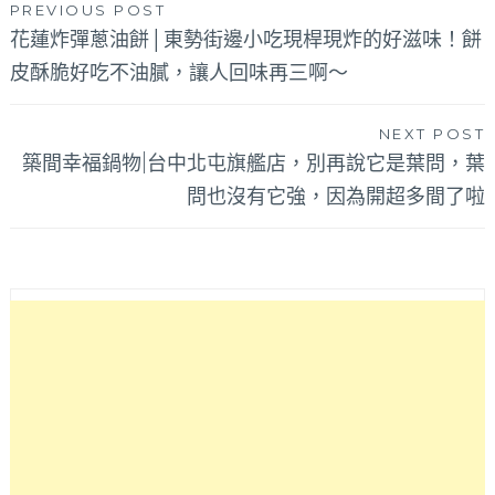
文
PREVIOUS POST
花蓮炸彈蔥油餅│東勢街邊小吃現桿現炸的好滋味！餅
章
皮酥脆好吃不油膩，讓人回味再三啊～
導
覽
NEXT POST
築間幸福鍋物|台中北屯旗艦店，別再說它是葉問，葉
問也沒有它強，因為開超多間了啦