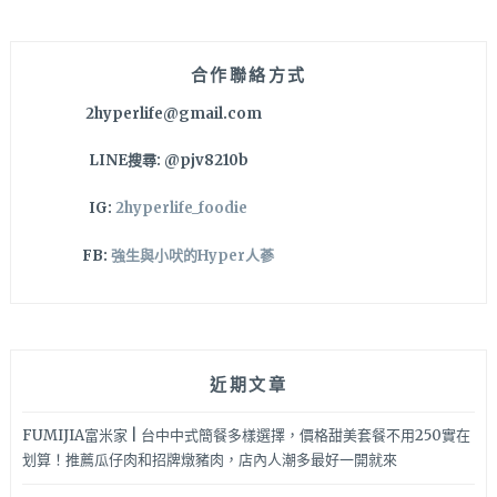
鍵
字:
合作聯絡方式
2hyperlife@gmail.com
LINE搜尋: @pjv8210b
IG:
2hyperlife_foodie
FB:
強生與小吠的Hyper人蔘
近期文章
FUMIJIA富米家 | 台中中式簡餐多樣選擇，價格甜美套餐不用250實在
划算！推薦瓜仔肉和招牌燉豬肉，店內人潮多最好一開就來