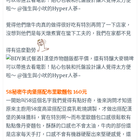
覺得他們燉牛肉真的做得很好吃有特別再問了一下店家，
沒想到他們是每天燉煮實在蠻下工夫的，我們在家都不見
得有這麼勤勞
58秘密牛肉堡搭配布里歐麵包 160元
一開始叫58這個名字我們覺得有點好奇，後來詢問才知道
原來主廚用58度高粱搭配豆腐乳乾燒調製，才做出搭配漢
堡的美味醬料，實在特別啊～而布里歐麵包口感很鬆軟有
點點像丹麥麵包，酥酥的口感也不會太油，牛肉的部份還
是店家每天手打，口感不會有機器硬壓出來堅硬感覺，還