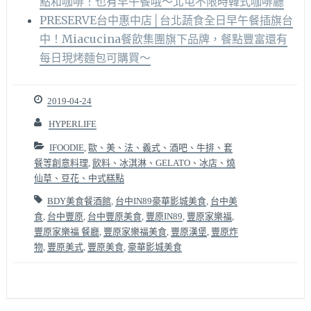
點和咖啡！也有早午餐哦～北屯不限時韓式咖啡廳
PRESERVE台中惠中店│台北蔬食全日早午餐插旗台
中！Miacucina餐飲集團旗下品牌，餐點豐富還有
每日現烤麵包可購買～
2019-04-24
HYPERLIFE
IFOODIE
,
歐、美、法、義式、酒吧、牛排、套
餐等創意料理
,
飲料、冰淇淋、GELATO、冰店、燒
仙草、豆花、中式糕點
BDY美食餐酒館
,
台中IN89豪華影城美食
,
台中美
食
,
台中豐原
,
台中豐原美食
,
豐原IN89
,
豐原家樂福
,
豐原家樂福 餐廳
,
豐原家樂福美食
,
豐原漢堡
,
豐原炸
物
,
豐原美式
,
豐原美食
,
豪華影城美食