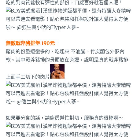
吃的到肉質鬆軟有彈性的部份，口感喜好就看個人喔！
無敵戰斧豬排堡 190元
豬肉的份量還蠻多的，吃起來 不油膩，竹炭麵包外酥內
軟。其中戰斧豬排的骨頭放在旁邊，證明是真的戰斧豬排
上面手工切下的肉片
如果要分食的話，請廚房幫忙對切，服務真的很棒啊～