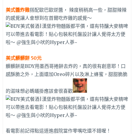
美式醬炸雞
搭配歐巴歐逆醬， 辣度稍稍高一些，甜甜辣辣
的感覺讓人會想到在首爾吃炸雞的感覺～
美式髒髒餅 50元
髒髒餅是BDY用墨西哥捲餅去炸的，真的很有創意耶！口
感酥脆之外，上面還加Oreo碎片以及淋上蜂蜜，甜甜脆脆
的滋味想必螞蟻掛應該會很喜歡
看電影前記得點這道進戲院當作零嘴吃還不錯喔！