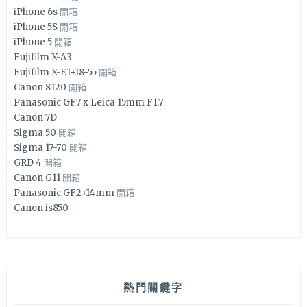
iPhone 6s
開箱
iPhone 5S
開箱
iPhone 5
開箱
Fujifilm X-A3
Fujifilm X-E1+18-55
開箱
Canon S120
開箱
Panasonic GF7 x Leica 15mm F1.7
Canon 7D
Sigma 50
開箱
Sigma 17-70
開箱
GRD 4
開箱
Canon G11
開箱
Panasonic GF2+14mm
開箱
Canon is850
熱門關鍵字