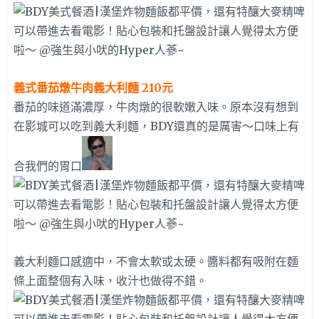
義式番茄燉牛肉義大利麵 210元
番茄的味道滿濃厚，牛肉燉的很軟嫩入味。原本沒有想到
在影城可以吃到義大利麵，BDY還真的是厲害～口味上有
合我們的胃口
義大利麵口感適中，不會太軟或太硬。醬料都有吸附在麵
條上面整個有入味，收汁也做得不錯。