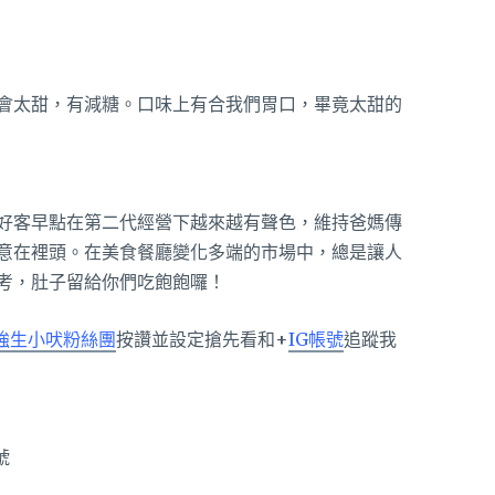
會太甜，有減糖。口味上有合我們胃口，畢竟太甜的
好客早點在第二代經營下越來越有聲色，維持爸媽傳
意在裡頭。在美食餐廳變化多端的市場中，總是讓人
考，肚子留給你們吃飽飽囉！
強生小吠粉絲團
按讚並設定搶先看和+
IG帳號
追蹤我
號