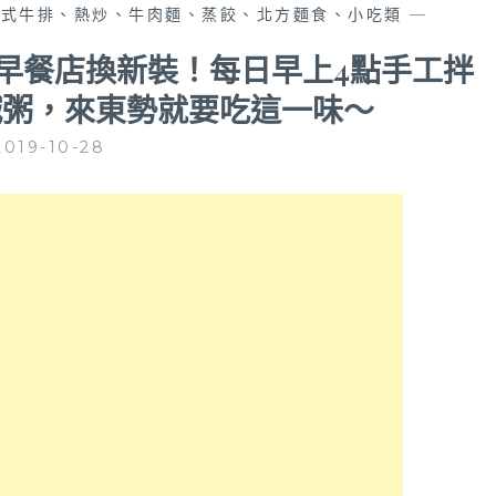
中式牛排、熱炒、牛肉麵、蒸餃、北方麵食、小吃類
—
在地早餐店換新裝！每日早上4點手工拌
鹹粥，來東勢就要吃這一味～
2019-10-28