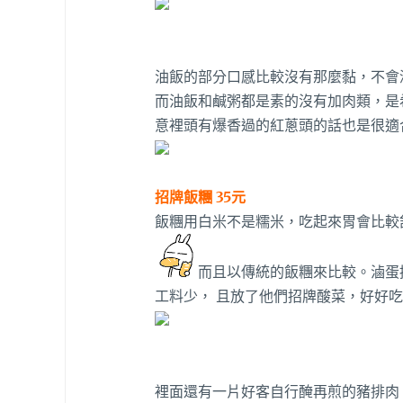
油飯的部分口感比較沒有那麼黏，不會
而油飯和鹹粥都是素的沒有加肉類，是
意裡頭有爆香過的紅蔥頭的話也是很適
招牌飯糰 35元
飯糰用白米不是糯米，吃起來胃會比較
而且以傳統的飯糰來比較。滷蛋
工料少， 且放了他們招牌酸菜，好好
裡面還有一片好客自行醃再煎的豬排肉