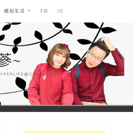
繽紛生活
FB
IG
蔘~
YPERLIFE@GMAIL.COM