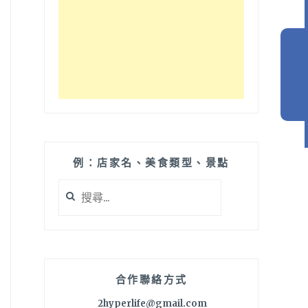
例：店家名、美食類型、景點
搜
尋
關
鍵
字:
合作聯絡方式
2hyperlife@gmail.com