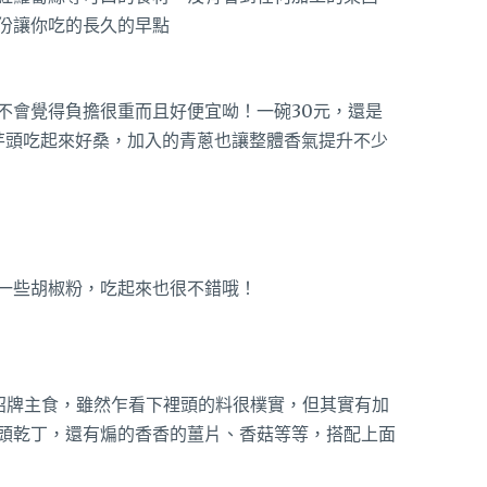
份讓你吃的長久的早點
不會覺得負擔很重而且好便宜呦！一碗30元，還是
芋頭吃起來好桑，加入的青蔥也讓整體香氣提升不少
一些胡椒粉，吃起來也很不錯哦！
招牌主食，雖然乍看下裡頭的料很樸實，但其實有加
頭乾丁，還有煸的香香的薑片、香菇等等，搭配上面