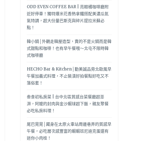
ODD EVEN COFFEE BAR | 亮眼橘咖啡廳附
近好停車！獨特爆米花香熱拿鐵搭配美濃瓜氮
氣特調，超大份量巴斯克與碎片提拉米蘇必
點！
韓小鍋│外觀走韓屋造型，賣的不是火鍋而是韓
式甜點和咖啡！也有早午餐哦～北屯不限時韓
式咖啡廳
HECHO Bar & Kitchen│勤美誠品旁北歐風早
午餐加義式料理，不止裝潢好拍餐點好吃又不
落俗套！
叁食初私房菜 | 台中北區質感台菜餐廳超澎
湃，阿嬤的封肉與金沙蝦球超下飯，親友聚餐
必吃私房料理！
尾巴晃晃│藏身在太原火車站周邊巷弄的質感早
午餐，必吃層次感豐富的蝦蝦班尼迪克蛋還有
迷你小肉桂！