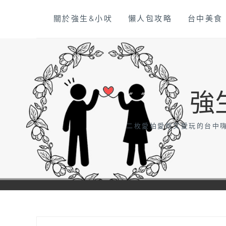
Skip
關於強生&小吠
懶人包攻略
台中美食
to
content
強
二枚愛拍愛吃又愛玩的台中嗨