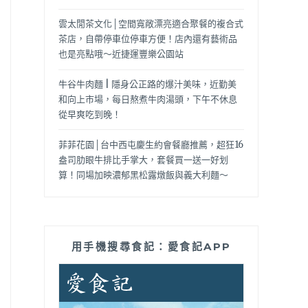
雲太閒茶文化│空間寬敞漂亮適合聚餐的複合式
茶店，自帶停車位停車方便！店內還有藝術品
也是亮點哦～近捷運豐樂公園站
牛谷牛肉麵 | 隱身公正路的爆汁美味，近勤美
和向上市場，每日熬煮牛肉湯頭，下午不休息
從早爽吃到晚！
菲菲花園│台中西屯慶生約會餐廳推薦，超狂16
盎司肋眼牛排比手掌大，套餐買一送一好划
算！同場加映濃郁黑松露燉飯與義大利麵～
用手機搜尋食記：愛食記APP