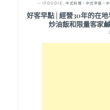
—
IFOODIE
,
中式料理、中式早餐、
好客早點 | 經營30年的
炒油飯和限量客家