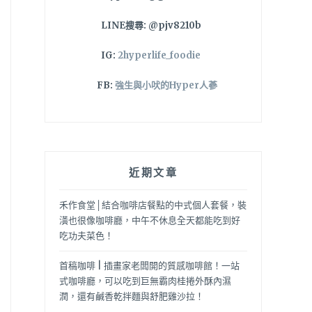
LINE搜尋: @pjv8210b
IG:
2hyperlife_foodie
FB:
強生與小吠的Hyper人蔘
近期文章
禾作食堂│結合咖啡店餐點的中式個人套餐，裝
潢也很像咖啡廳，中午不休息全天都能吃到好
吃功夫菜色！
首稿咖啡 | 插畫家老闆開的質感咖啡館！一站
式咖啡廳，可以吃到巨無霸肉桂捲外酥內濕
潤，還有鹹香乾拌麵與舒肥雞沙拉！