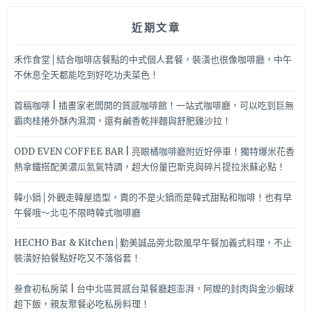
近期文章
禾作食堂│結合咖啡店餐點的中式個人套餐，裝潢也很像咖啡廳，中午
不休息全天都能吃到好吃功夫菜色！
首稿咖啡 | 插畫家老闆開的質感咖啡館！一站式咖啡廳，可以吃到巨無
霸肉桂捲外酥內濕潤，還有鹹香乾拌麵與舒肥雞沙拉！
ODD EVEN COFFEE BAR | 亮眼橘咖啡廳附近好停車！獨特爆米花香
熱拿鐵搭配美濃瓜氮氣特調，超大份量巴斯克與碎片提拉米蘇必點！
韓小鍋│外觀走韓屋造型，賣的不是火鍋而是韓式甜點和咖啡！也有早
午餐哦～北屯不限時韓式咖啡廳
HECHO Bar & Kitchen│勤美誠品旁北歐風早午餐加義式料理，不止
裝潢好拍餐點好吃又不落俗套！
叁食初私房菜 | 台中北區質感台菜餐廳超澎湃，阿嬤的封肉與金沙蝦球
超下飯，親友聚餐必吃私房料理！