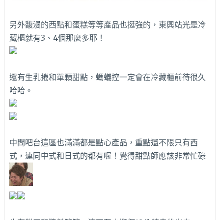
另外馥漫的西點和蛋糕等等產品也挺強的，東興站光是冷
藏櫃就有3、4個那麼多耶！
還有生乳捲和單顆甜點，螞蟻控一定會在冷藏櫃前待很久
哈哈。
中間吧台這區也滿滿都是點心產品，重點還不限只有西
式，連同中式和日式的都有喔！覺得甜點師應該非常忙碌