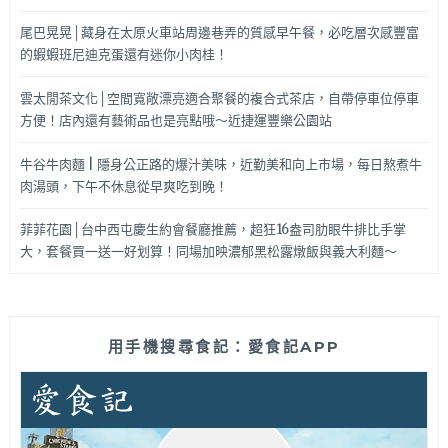
尾巴晃晃│藏身在太原火車站周邊巷弄的質感早午餐，必吃層次感豐富
的蝦蝦班尼迪克蛋還有迷你小肉桂！
雲太閒茶文化│空間寬敞漂亮適合聚餐的複合式茶店，自帶停車位停車
方便！店內還有藝術品也是亮點哦～近捷運豐樂公園站
牛谷牛肉麵 | 隱身公正路的爆汁美味，近勤美和向上市場，每日熬煮牛
肉湯頭，下午不休息從早爽吃到晚！
菲菲花園│台中西屯慶生約會餐廳推薦，超狂16盎司肋眼牛排比手掌
大，套餐買一送一好划算！同場加映濃郁黑松露燉飯與義大利麵～
用手機搜尋食記：愛食記APP