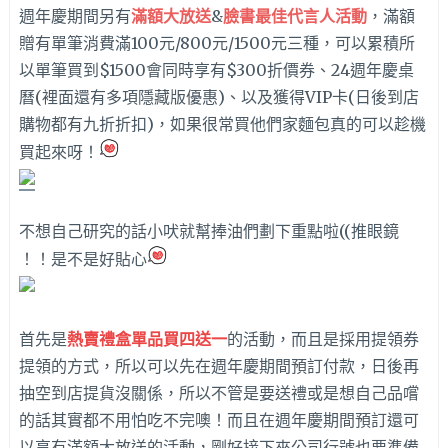
週年慶期間另有
滿額大放送
&
臉書最佳代言人活動
，滿額
贈有單筆消費滿100元/800元/1500元三種，可以累積所
以單筆買到$1500會同時享有$300折價券、24週年慶桌
曆(裡面還有多項隱藏版優惠)、以及獲得VIP卡(日後到店
購物都有九折折扣)，如果很常買他們家麵包真的可以趁機
買起來呀！
不想自己研究的話小吠就幫捧油們劃下重點啦((推眼鏡
！！是不是好貼心
首先是
熱賣禮盒單品買四送一
的活動，而且是採用提領券
提領的方式，所以可以先在週年慶期間預訂付款，日後再
抽空到店提貨沒關係，所以不管是要送禮或是想自己品嚐
的話其實都不用怕吃不完噢！而且在週年慶期間預訂還可
以享有滿額大放送的活動，剛好接下來公司行號也要準備