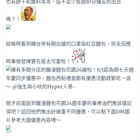
也有餅干和醬料等等，這不至少逛個10分鐘走的出去
嗎？！
結帳時看到櫃台旁有剛出爐的口罩版紅豆麵包，完全因應
時事做發揮實在是太可愛啦！
剛才前面說到馥漫麵包花園24週年慶的事捧油們應該還記
得吧？這回他們推出好幾重不同優惠，可以點下面DM圖
片參考大圖優惠內容嘿～