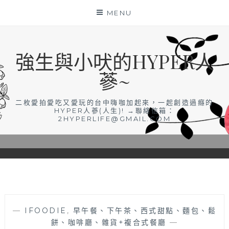
Skip
MENU
to
content
強生與小吠的HYPER人
蔘~
二枚愛拍愛吃又愛玩的台中嗨咖加起來，一起創造過癮的
HYPER人蔘(人生)! →聯絡信箱：
2HYPERLIFE@GMAIL.COM
—
IFOODIE
,
早午餐、下午茶、西式甜點、麵包、鬆
餅、咖啡廳、雜貨+複合式餐廳
—