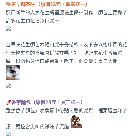
古早味花生（原價32元，買三送一）
選用新竹的人氣花生醬福源花生醬來製作，麵包上頭撒了
許多花生顆粒增添口感～
古早味花生麵包本體口感十分鬆軟，咬下去以後中間的花
生顆粒夾層的香氣會併發在嘴巴裡！吃起來花生香氣濃
厚，稍微黏牙但口齒留香，吃了一個會覺得胃口大開
香芋麵包（原價28元，買二送一）
雖然香芋麵包外表樸實中帶點可愛的感覺，裡頭還塞滿了
讓芋頭控會尖叫的滿滿芋泥餡