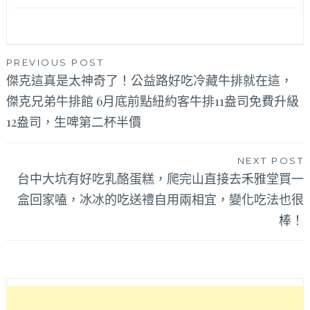
文
PREVIOUS POST
傑克這真是太神奇了！公益路好吃冷藏牛排就在這，
章
傑克兄弟牛排館 6月底前點紐約客牛排11盎司免費升級
導
12盎司，生啤第二杯半價
覽
NEXT POST
台中大坑有好吃乳酪蛋糕，爬完山直接去禾雅堂買一
盒回家嗑，冰冰的吃送禮自用兩相宜，變化吃法也很
棒！