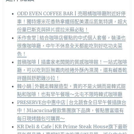
ODD EVEN COFFEE BAR | 亮眼橘咖啡廳附近好停
車！獨特爆米花香熱拿鐵搭配美濃瓜氮氣特調，超大
份量巴斯克與碎片提拉米蘇必點！
禾作食堂│結合咖啡店餐點的中式個人套餐，裝潢也
很像咖啡廳，中午不休息全天都能吃到好吃功夫菜
色！
首稿咖啡 | 插畫家老闆開的質感咖啡館！一站式咖啡
廳，可以吃到巨無霸肉桂捲外酥內濕潤，還有鹹香乾
拌麵與舒肥雞沙拉！
韓小鍋│外觀走韓屋造型，賣的不是火鍋而是韓式甜
點和咖啡！也有早午餐哦～北屯不限時韓式咖啡廳
PRESERVE台中惠中店│台北蔬食全日早午餐插旗台
中！Miacucina餐飲集團旗下品牌，餐點豐富還有
每日現烤麵包可購買～
KR Deli & Cafe│KR Prime Steak House旗下最新