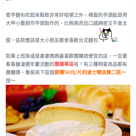
香芋麵包吃起來鬆軟非常好咀嚼之外，裡面的芋頭餡是用
大甲小農契作芋頭製作的，比例高而且口感綿密又不會太
甜，這款應該是大小朋友都會喜歡台式麵包
如果上班族或是婆婆媽媽最喜歡團購撿便宜的話，一定要
看看馥漫週年慶活動的
團購專區
啦！有三種明星商品都有
團購價，像是底下這個
原價50元/片的波士頓派買二送一
捏～