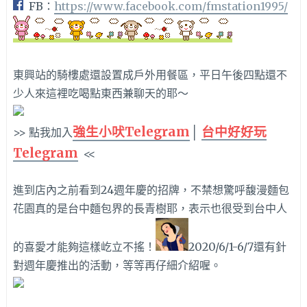
FB：
https://www.facebook.com/fmstation1995/
東興站的騎樓處還設置成戶外用餐區，平日午後四點還不
少人來這裡吃喝點東西兼聊天的耶～
強生小吠Telegram
│
台中好好玩
>> 點我加入
Telegram
<<
進到店內之前看到24週年慶的招牌，不禁想驚呼馥漫麵包
花園真的是台中麵包界的長青樹耶，表示也很受到台中人
的喜愛才能夠這樣屹立不搖！
2020/6/1-6/7還有針
對週年慶推出的活動，等等再仔細介紹喔。