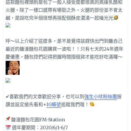
這款麵包裡頭則是包了一般人接受度都很高的高達乳酪和
火腿，除了一樣口感帶有嚼勁之外，火腿的部份並不會太
鹹，是說吃完半個很想再搭配個酥皮濃湯一起嗑光光
呼～以上介紹了這麼多，是不是覺得該趕快出門到離自己
最近的馥漫麵包花園購買一波啦！！只有七天的24年週年
慶優惠，麵包控們記得把握時間囤個貨才能吃好吃滿囉～
✔喜歡我們的文章歡迎分享，也可以到
強生小吠粉絲團
按
讚並設定搶先看和+
IG帳號
追蹤我們哦！
馥漫麵包花園FM-Station
週年慶期間：2020/6/1-6/7