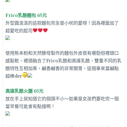
Frico乳酪麵包 65元
外型圓滾滾的這款麵包完全是小吠的愛呀！因為裡面加了
超愛吃的起司
使用熊本粉和天然酵母製作的麵包外皮很有嚼勁但裡頭口
感鬆軟，裡頭融合了Frico乳酪和高達乳酪，雙重不同的乳
酪特性互相加乘，鹹香鹹香的非常開胃，這個拿來當鹹點
超棒der
高達乳酪火腿 65元
放在手上就知道它的個頭不小～如果是女孩們要吃完一個
當早餐可能會有點撐啊！