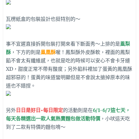
瓦楞紙盒的包裝設計也挺特別的～
事不宜遲直接拆開包裝打開來看下斷面秀～上排的是
鳯梨
酥
，下方的則是
鳯凰酥
喔！鳳梨酥外皮酥軟，裡面的鳳梨
餡不會太有纖維感，也就是吃的時候可以安心不會卡牙縫
XD，甜度正常不帶有酸度；另外餡料裡加了蛋黃的鳳凰酥
超邪惡的！蛋黃的味道蠻明顯但是不會說太搶掉原本的味
道也不錯捏。
另外
日日是好日•每日限定
的活動則是在
6/1-6/7這七天，
每天各精選出一款人氣熱賣麵包做活動特價
，小吠這天吃
到了二款有特價的麵包唷～