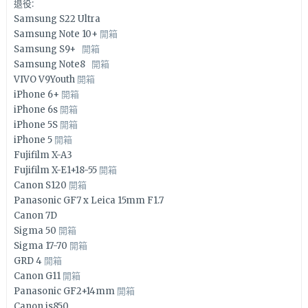
退役:
Samsung S22 Ultra
Samsung Note 10+
開箱
Samsung S9+
開箱
Samsung Note8
開箱
VIVO V9Youth
開箱
iPhone 6+
開箱
iPhone 6s
開箱
iPhone 5S
開箱
iPhone 5
開箱
Fujifilm X-A3
Fujifilm X-E1+18-55
開箱
Canon S120
開箱
Panasonic GF7 x Leica 15mm F1.7
Canon 7D
Sigma 50
開箱
Sigma 17-70
開箱
GRD 4
開箱
Canon G11
開箱
Panasonic GF2+14mm
開箱
Canon is850