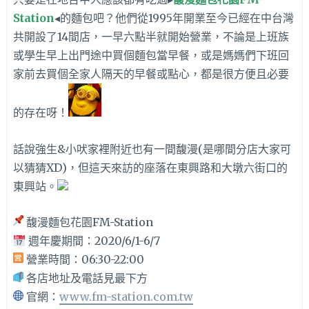
Station
◂的麵包吧？他們從1995年開業至今已經在中台灣
共開設了14間店，一早六點半就開始營業，不論是上班族
或學生早上出門途中買個麵包當早餐，或是媽媽們下班回
家前去買個全家人隔天的早餐或點心，都是很方便且必要
的存在呀！
話說強生&小吠家裡附近也有一間馥漫(是哪間分店大家可
以猜猜XD)，但這天來訪的座落在東興路和大墩六街口的
東興站。
馥漫麵包花園FM-Station
週年慶期間：2020/6/1-6/7
營業時間：06:30-22:00
各店地址及電話見最下方
官網：
www.fm-station.com.tw