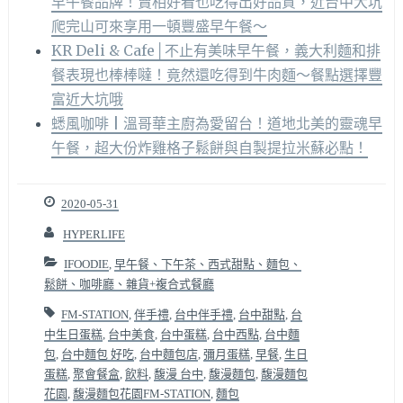
早午餐品牌！賣相好看也吃得出好品質，近台中大坑
爬完山可來享用一頓豐盛早午餐～
KR Deli & Cafe│不止有美味早午餐，義大利麵和排
餐表現也棒棒噠！竟然還吃得到牛肉麵～餐點選擇豐
富近大坑哦
蟋風咖啡 | 溫哥華主廚為愛留台！道地北美的靈魂早
午餐，超大份炸雞格子鬆餅與自製提拉米蘇必點！
2020-05-31
HYPERLIFE
IFOODIE
,
早午餐、下午茶、西式甜點、麵包、
鬆餅、咖啡廳、雜貨+複合式餐廳
FM-STATION
,
伴手禮
,
台中伴手禮
,
台中甜點
,
台
中生日蛋糕
,
台中美食
,
台中蛋糕
,
台中西點
,
台中麵
包
,
台中麵包 好吃
,
台中麵包店
,
彌月蛋糕
,
早餐
,
生日
蛋糕
,
聚會餐盒
,
飲料
,
馥漫 台中
,
馥漫麵包
,
馥漫麵包
花園
,
馥漫麵包花園FM-STATION
,
麵包