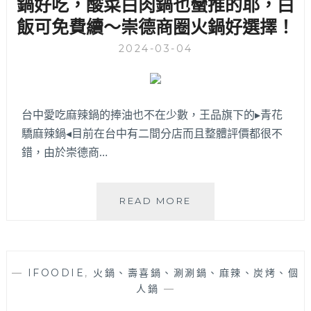
鍋好吃，酸菜白肉鍋也蠻推的耶，白
炒
飯可免費續～崇德商圈火鍋好選擇！
類
哦！
2024-03-04
台
中
南
區
台中愛吃麻辣鍋的捧油也不在少數，王品旗下的▸青花
隱
藏
驕麻辣鍋◂目前在台中有二間分店而且整體評價都很不
版
錯，由於崇德商…
人
氣
鍋
青
READ MORE
物
花
推
驕
薦
麻
～
辣
—
IFOODIE
,
火鍋、壽喜鍋、涮涮鍋、麻辣、炭烤、個
鍋
人鍋
—
崇
德