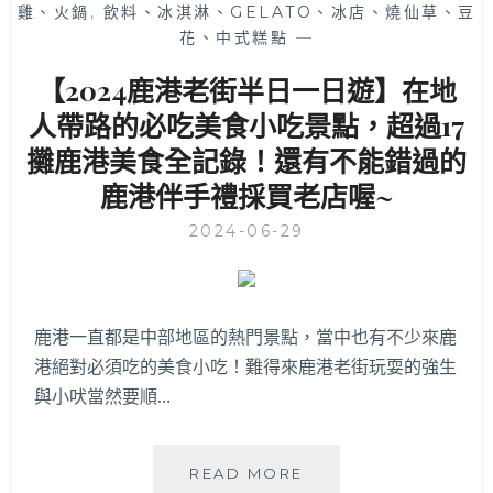
鍋
雞、火鍋
,
飲料、冰淇淋、GELATO、冰店、燒仙草、豆
怕
來
花、中式糕點
—
撲
台
空、
【2024鹿港老街半日一日遊】在地
中
營
插
業
人帶路的必吃美食小吃景點，超過17
旗
到
攤鹿港美食全記錄！還有不能錯過的
啦！
凌
港
晨
鹿港伴手禮採買老店喔~
式
二
招
2024-06-29
點
牌
哦！
花
膠
雞
鹿港一直都是中部地區的熱門景點，當中也有不少來鹿
湯
港絕對必須吃的美食小吃！難得來鹿港老街玩耍的強生
是
與小吠當然要順…
每
桌
必
點，
【2024
READ MORE
附