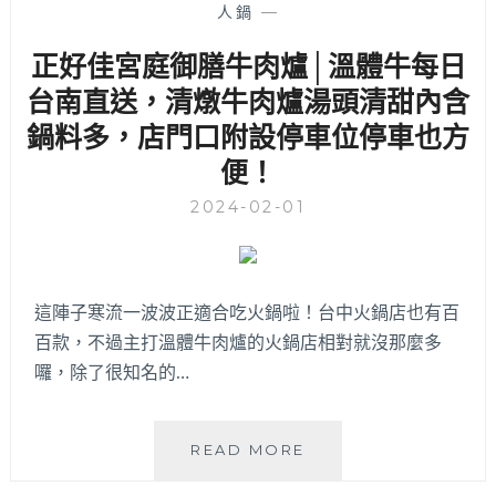
耶，
人鍋
—
天
白
台
正好佳宮庭御膳牛肉爐│溫體牛每日
飯
南
可
現
台南直送，清燉牛肉爐湯頭清甜內含
免
宰
鍋料多，店門口附設停車位停車也方
費
直
續
便！
送
～
台
崇
2024-02-01
中，
德
下
商
午
圈
4
火
點
這陣子寒流一波波正適合吃火鍋啦！台中火鍋店也有百
鍋
營
百款，不過主打溫體牛肉爐的火鍋店相對就沒那麼多
好
業，
囉，除了很知名的…
選
想
擇！
吃
溫
正
READ MORE
體
好
牛