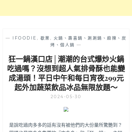
景
點，
超
過
17
攤
—
IFOODIE
,
歇業
,
火鍋、壽喜鍋、涮涮鍋、麻辣、炭
鹿
烤、個人鍋
—
港
狂一鍋漢口店│潮潮的台式爆炒火鍋
美
食
吃過嗎？沒想到超人氣排骨酥也能變
全
成湯頭！平日中午和每日宵夜299元
記
錄！
起外加蔬菜飲品冰品無限放題～
還
有
2024-05-30
不
能
錯
過
是說吃過肉多多的話有沒有被他們的大份量所驚艷到？
的