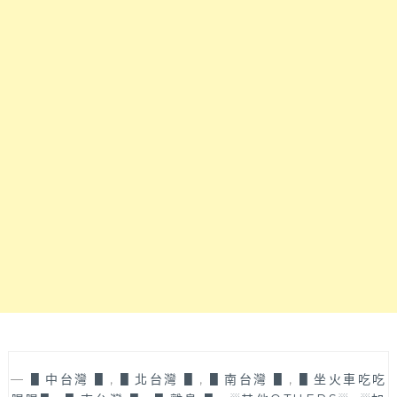
到
題
凌
凌
～
晨
晨
一
二
點
點
半
深
宵
夜
夜
肚
也
子
能
餓
吃
也
爆
能
炒
吃
石
火
頭
鍋！
火
自
鍋！
助
宵
吧
夜
有
180
多
—
▋中台灣 ▋
,
▋北台灣 ▋
,
▋南台灣 ▋
,
▋坐火車吃吃
分
達