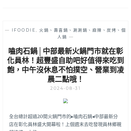
—
IFOODIE
,
火鍋、壽喜鍋、涮涮鍋、麻辣、炭烤、個
人鍋
—
嗑肉石鍋│中部最新火鍋門市就在彰
化員林！超豐盛自助吧好值得來吃到
飽，中午沒休息不怕撲空、營業到凌
晨二點哦！
2024-08-31
全台總計超過20間火鍋門市的▸嗑肉石鍋◂中部最新分
店在彰化員林盛大開幕啦！上個週末去吃發現員林鄉親