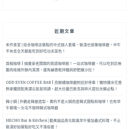
來
啦！
近期文章
禾作食堂│結合咖啡店餐點的中式個人套餐，裝潢也很像咖啡廳，中午
不休息全天都能吃到好吃功夫菜色！
首稿咖啡 | 插畫家老闆開的質感咖啡館！一站式咖啡廳，可以吃到巨無
霸肉桂捲外酥內濕潤，還有鹹香乾拌麵與舒肥雞沙拉！
ODD EVEN COFFEE BAR | 亮眼橘咖啡廳附近好停車！獨特爆米花香
熱拿鐵搭配美濃瓜氮氣特調，超大份量巴斯克與碎片提拉米蘇必點！
韓小鍋│外觀走韓屋造型，賣的不是火鍋而是韓式甜點和咖啡！也有早
午餐哦～北屯不限時韓式咖啡廳
HECHO Bar & Kitchen│勤美誠品旁北歐風早午餐加義式料理，不止
裝潢好拍餐點好吃又不落俗套！