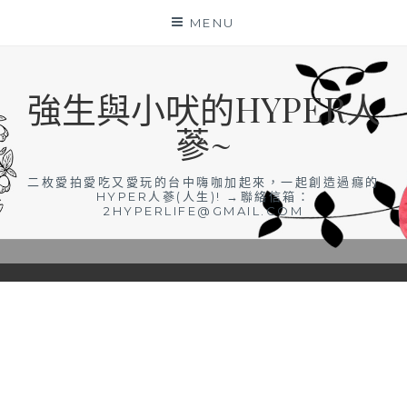
Skip
MENU
to
content
強生與小吠的HYPER人
蔘~
二枚愛拍愛吃又愛玩的台中嗨咖加起來，一起創造過癮的
HYPER人蔘(人生)! →聯絡信箱：
2HYPERLIFE@GMAIL.COM