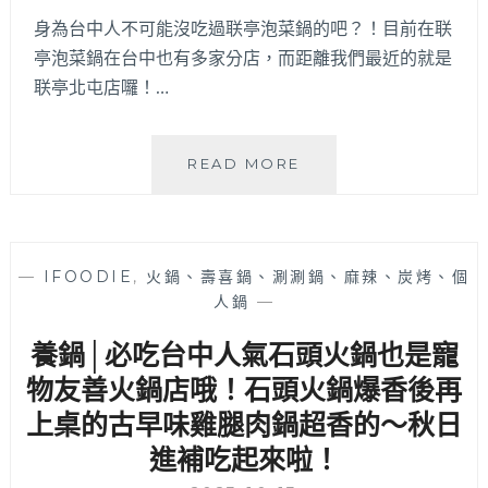
精
誠
身為台中人不可能沒吃過联亭泡菜鍋的吧？！目前在联
羊
亭泡菜鍋在台中也有多家分店，而距離我們最近的就是
肉
联亭北屯店囉！…
爐！
滿
滿
联
READ MORE
人
亭
潮
泡
好
菜
像
鍋
在
—
IFOODIE
,
火鍋、壽喜鍋、涮涮鍋、麻辣、炭烤、個
│
吃
人鍋
—
联
流
亭
水
養鍋│必吃台中人氣石頭火鍋也是寵
北
席，
屯
物友善火鍋店哦！石頭火鍋爆香後再
除
店
了
上桌的古早味雞腿肉鍋超香的～秋日
開
羊
進補吃起來啦！
幕
肉
滿
爐