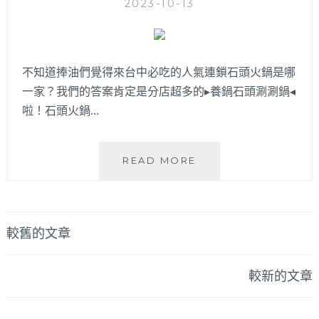
2023-10-13
週
燒
年
酒
啦！
雞
台
還
中
不知道捧油們覺得來台中必吃的人氣連鎖石頭火鍋是哪
有
捷
熱
一家？我們的答案肯定是分店超多的▸養鍋石頭涮涮鍋◂
運
炒
啦！石頭火鍋…
松
可
竹
搭
站
配
養
READ MORE
步
哦
鍋
行
～
│
3
必
分
吃
鐘
文
較舊的文章
台
平
章
中
價
人
較新的文章
火
導
氣
鍋
石
覽
美
頭