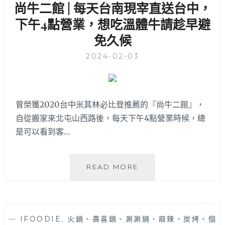
尚牛二館 | 每天台南現宰直送台中，
店
│
下午4點營業，想吃溫體牛請趁早避
原
免久候
來
不
2024-02-03
止
麻
辣
鍋
曾榮獲2020台中米其林必比登推薦的『尚牛二館』，
好
自從搬家來北屯山西路後，每天下午4點營業時候，總
吃，
酸
是可以看到客…
菜
白
肉
尚
READ MORE
鍋
牛
也
二
蠻
館
推
|
的
—
IFOODIE
,
火鍋、壽喜鍋、涮涮鍋、麻辣、炭烤、個
每