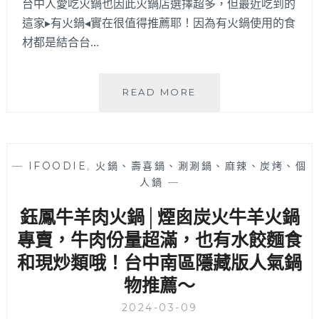
專
台中人愛吃火鍋也因此火鍋店選擇超多，但最近吃到的
寫
這家▸有火鍋◂實在很值得推薦耶！因為有火鍋使用的食
項
材都是結合台…
目：
美
食
有
READ MORE
旅
火
遊、
鍋
3C
│
開
來
箱、
—
IFOODIE
,
火鍋、壽喜鍋、涮涮鍋、麻辣、炭烤、個
吃
穿
人鍋
—
火
搭
鍋
配
鈺鳳牛羊肉火鍋│煙囪炭火牛羊火鍋
竟
件、
然
專賣，牛肉份量超滿，也有水餃麵食
美
還
髮
和現炒類哦！台中南區隱藏版人氣鍋
吃
造
物推薦～
得
型
到
～
2024-03-09
手