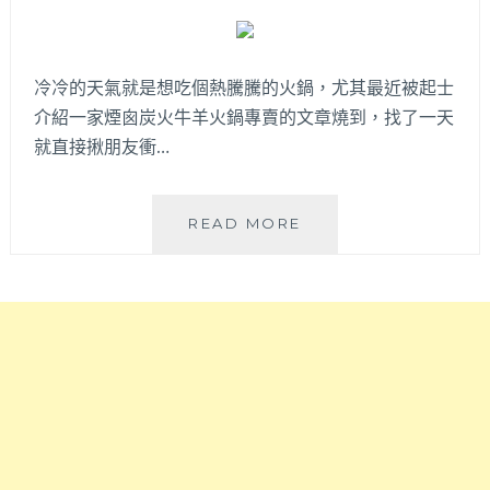
沖
豆
花！
集
冷冷的天氣就是想吃個熱騰騰的火鍋，尤其最近被起士
結
介紹一家煙囪炭火牛羊火鍋專賣的文章燒到，找了一天
台
就直接揪朋友衝…
灣
各
地
鈺
READ MORE
小
鳳
農
牛
健
羊
康
肉
食
火
材，
鍋
雙
│
人
煙
套
囪
餐
炭
很
火