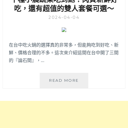
午
吃，還有超值的雙人套餐可選～
供
和
40
2024-04-04
每
種
日
配
宵
料
夜
和
299
創
在台中吃火鍋的選擇真的非常多，但能夠吃到好吃、新
元
意
鮮、價格合理的不多。這次來介紹這間在台中開了三間
起
吃
的『論石間』，…
外
法
加
攻
蔬
略，
論
菜
READ MORE
自
石
飲
助
間
品
吧
大
冰
吃
里
品
到
店
無
飽
|
限
開
開
放
到