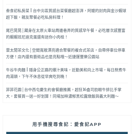
叁食初私房菜 | 台中北區質感台菜餐廳超澎湃，阿嬤的封肉與金沙蝦球
超下飯，親友聚餐必吃私房料理！
尾巴晃晃│藏身在太原火車站周邊巷弄的質感早午餐，必吃層次感豐富
的蝦蝦班尼迪克蛋還有迷你小肉桂！
雲太閒茶文化│空間寬敞漂亮適合聚餐的複合式茶店，自帶停車位停車
方便！店內還有藝術品也是亮點哦～近捷運豐樂公園站
牛谷牛肉麵 | 隱身公正路的爆汁美味，近勤美和向上市場，每日熬煮牛
肉湯頭，下午不休息從早爽吃到晚！
菲菲花園│台中西屯慶生約會餐廳推薦，超狂16盎司肋眼牛排比手掌
大，套餐買一送一好划算！同場加映濃郁黑松露燉飯與義大利麵～
用手機搜尋食記：愛食記APP