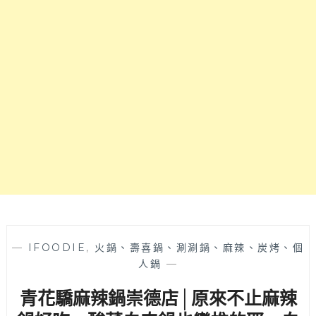
超
牛
值
羊
還
火
吃
鍋
得
專
到
賣，
隱
牛
藏
肉
版
份
雜
量
炊
超
～
滿，
也
有
水
餃
—
IFOODIE
,
火鍋、壽喜鍋、涮涮鍋、麻辣、炭烤、個
麵
人鍋
—
食
青花驕麻辣鍋崇德店│原來不止麻辣
和
現