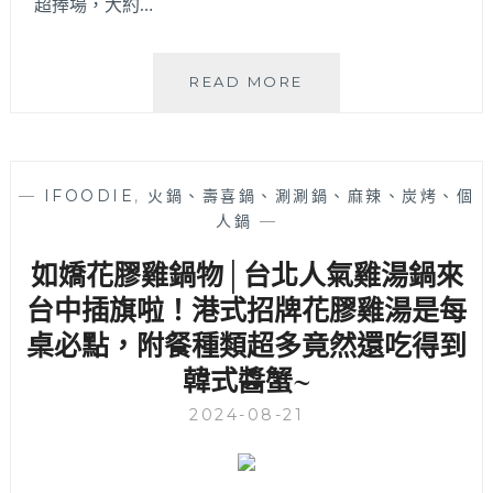
超捧場，大約…
嗑
READ MORE
肉
石
鍋
│
—
IFOODIE
,
火鍋、壽喜鍋、涮涮鍋、麻辣、炭烤、個
中
人鍋
—
部
最
如嬌花膠雞鍋物│台北人氣雞湯鍋來
新
火
台中插旗啦！港式招牌花膠雞湯是每
鍋
桌必點，附餐種類超多竟然還吃得到
門
韓式醬蟹~
市
就
2024-08-21
在
彰
化
員