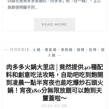
同樣也是樂多多集團的『肉多多』和『狂一鍋』，主打
鹿
族群很明顯不同…
港
伴
手
禮
狂
READ MORE
採
一
買
鍋
老
漢
店
口
—
IFOODIE
,
火鍋、壽喜鍋、涮涮鍋、麻辣、炭烤、個
喔
店
人鍋
—
~
│
潮
肉多多火鍋大里店│竟然提供40種配
潮
的
料和創意吃法攻略，自助吧吃到飽開
台
到凌晨一點半宵夜也能吃爆炒石頭火
式
鍋！宵夜180分無限放題可以飽到天
爆
炒
靈蓋啦～
火
鍋
2024-05-28