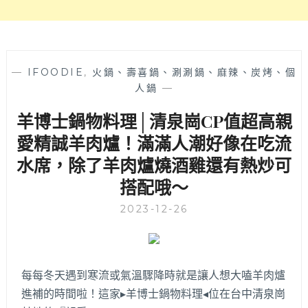
肉
爐
湯
頭
清
—
IFOODIE
,
火鍋、壽喜鍋、涮涮鍋、麻辣、炭烤、個
甜
人鍋
—
內
羊博士鍋物料理│清泉崗CP值超高親
含
鍋
愛精誠羊肉爐！滿滿人潮好像在吃流
料
水席，除了羊肉爐燒酒雞還有熱炒可
多，
店
搭配哦～
門
口
2023-12-26
附
設
停
車
每每冬天遇到寒流或氣溫驟降時就是讓人想大嗑羊肉爐
位
進補的時間啦！這家▸羊博士鍋物料理◂位在台中清泉崗
停