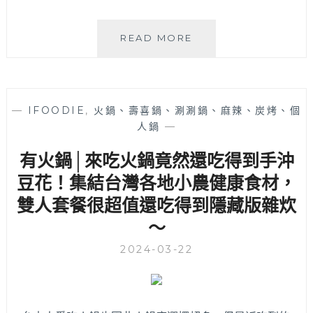
【ABOUT
READ MORE
US
強
生
&
—
IFOODIE
,
火鍋、壽喜鍋、涮涮鍋、麻辣、炭烤、個
小
人鍋
—
吠】
在
有火鍋│來吃火鍋竟然還吃得到手沖
地
台
豆花！集結台灣各地小農健康食材，
中
雙人套餐很超值還吃得到隱藏版雜炊
部
～
落
客，
2024-03-22
夫
妻
共
筆，