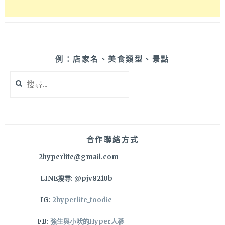
上
桌
的
古
早
例：店家名、美食類型、景點
味
雞
搜
腿
尋
肉
關
鍋
鍵
超
字:
香
的
合作聯絡方式
～
2hyperlife@gmail.com
秋
日
LINE搜尋: @pjv8210b
進
補
IG:
2hyperlife_foodie
吃
起
FB:
強生與小吠的Hyper人蔘