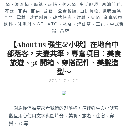
鍋、涮涮鍋、麻辣、炭烤、個人鍋
,
值
生活記瑣
,
甩油剪胖
,
的
花蓮
,
苗栗
,
苗栗
,
蔬食、全素餐廳
,
血拼買物
,
還我漂漂
,
雙
金門
,
雲林
,
韓式料理、韓式烤肉、炸雞、火鍋
,
音享影想
,
人
飲料、冰淇淋、GELATO、冰店、燒仙草、豆花、中式糕
套
點
,
高雄
—
餐
【About us 強生&小吠】在地台中
可
選
部落客，夫妻共筆，專寫項目：美食
～
旅遊、3C開箱、穿搭配件、美髮造
型～
2024-04-02
謝謝你們抽空來看我們的部落格，這裡強生與小吠客
觀且用心使用文字與圖片分享美食、旅遊、住宿、穿
搭、3C等…