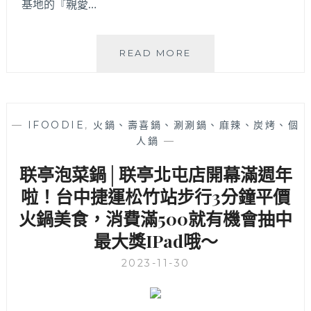
基地的『親愛…
車
也
方
便！
羊
READ MORE
博
士
鍋
物
—
IFOODIE
,
火鍋、壽喜鍋、涮涮鍋、麻辣、炭烤、個
料
人鍋
—
理
│
联亭泡菜鍋│联亭北屯店開幕滿週年
清
泉
啦！台中捷運松竹站步行3分鐘平價
崗
火鍋美食，消費滿500就有機會抽中
CP
最大獎IPad哦～
值
超
2023-11-30
高
親
愛