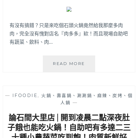
吃
過
嗎？
沒
有沒有搞錯？只是來吃個石頭火鍋竟然給我那麼多肉
想
肉，完全沒有愧對店名『肉多多』欵！而且現場自助吧
到
有蔬菜、飲料、肉…
超
人
氣
排
肉
READ MORE
骨
多
酥
多
也
火
能
鍋
—
IFOODIE
,
火鍋、壽喜鍋、涮涮鍋、麻辣、炭烤、個
變
大
人鍋
—
成
里
湯
店
論石間大里店 | 開到凌晨二點深夜肚
頭！
│
平
竟
子餓也能吃火鍋！自助吧有多達二三
日
然
十種小農蔬菜吃到飽！肉質新鮮好
中
提