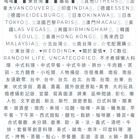
喝喝▋
,
▋東台灣 ▋
,
▋離島 ▋
,
░其他OTHERS░
,
░加
無
二
拿大VANCOUVER░
,
░印度INDIA░
,
░德國ESSEN░
,
限
三
░德國HEIDELBURG░
,
░日本OKINAWA░
,
░日本
放
十
TOKYO░
,
░法國巴黎PARIS░
,
░澳門MACAU░
,
░美
題
種
可
國LAS VEGAS░
,
░英國BIRMINGHAM░
,
░韓國
小
以
SEOUL░
,
░香港HONG KONG░
,
░馬來西亞
農
飽
MALAYSIA░
,
☆北台灣☆
,
☆南台灣☆
,
☆宅配團購☆
,
蔬
到
☆東台灣☆
,
♥WEDDING♥
,
♥關於愛情♥
,
3C數位
,
菜
天
RANDOM LIFE
,
UNCATEGORIED
,
不才煮婦懶人料
吃
靈
理
,
中式料理、中式早餐、中式牛排、熱炒、牛肉麵、蒸
到
蓋
餃、北方麵食、小吃類
,
人物捕捉
,
住宿推薦
,
南投
,
南投
,
飽！
啦
友達歡聚
,
台中
,
台中
,
台北
,
台北
,
台南
,
台南
,
台東
,
台
肉
～
東
,
吠式穿搭
,
嘉義
,
嘉義
,
國外旅遊景點+美食
,
大的玩具
,
質
婚禮攝影記錄
,
宜蘭
,
寫真圖漾
,
屏東
,
延伸閱讀
,
彰化
,
懶
新
人包
,
文字遊戲
,
新北
,
新竹
,
旅遊景點
,
日式料理、關東
鮮
煮、居酒屋、燒肉、串燒、拉麵、咖哩、丼飯、鰻魚飯
,
早
好
午餐、下午茶、西式甜點、麵包、鬆餅、咖啡廳、雜貨+複
吃，
合式餐廳
,
未分類
,
歇業
,
歐、美、法、義式、酒吧、牛
還
排、套餐等創意料理
,
泰式、越南、南洋、印度料理
,
港
有
式、烤鴨、蒸籠、點心、茶餐廳
,
澎湖
,
澎湖
,
火鍋、壽喜
超