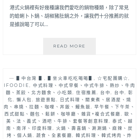
林！
港式火鍋裡有好幾種讓我們愛吃的鍋物種類，除了常見
超
的蛤蜊卜卜鍋、胡椒豬肚鍋之外，讓我們十分推薦的就
豐
是據說喝了可以…
盛
自
助
如
READ MORE
吧
嬌
好
花
值
膠
得
雞
來
—
▋中台灣 ▋
,
▋坐火車吃吃喝喝▋
,
☆宅配團購☆
,
鍋
吃
IFOODIE
,
中式料理、中式早餐、中式牛排、熱炒、牛肉
物
到
麵、蒸餃、北方麵食、小吃類
,
住宿推薦
,
台中
,
台中
,
彰
│
飽，
化
,
懶人包
,
旅遊景點
,
日式料理、關東煮、居酒屋、燒
台
中
肉、串燒、拉麵、咖哩、丼飯、鰻魚飯
,
早午餐、下午茶、
北
午
西式甜點、麵包、鬆餅、咖啡廳、雜貨+複合式餐廳
,
歐、
人
沒
美、法、義式、酒吧、牛排、套餐等創意料理
氣
,
泰式、越
休
雞
南、南洋、印度料理
,
火鍋、壽喜鍋、涮涮鍋、麻辣、炭
息
湯
烤、個人鍋
,
蔬食、全素餐廳
,
韓式料理、韓式烤肉、炸
不