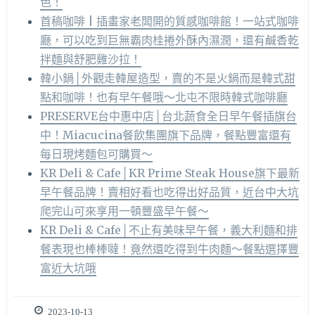
色！
首稿咖啡 | 插畫家老闆開的質感咖啡館！一站式咖啡
廳，可以吃到巨無霸肉桂捲外酥內濕潤，還有鹹香乾
拌麵與舒肥雞沙拉！
韓小鍋│外觀走韓屋造型，賣的不是火鍋而是韓式甜
點和咖啡！也有早午餐哦～北屯不限時韓式咖啡廳
PRESERVE台中惠中店│台北蔬食全日早午餐插旗台
中！Miacucina餐飲集團旗下品牌，餐點豐富還有
每日現烤麵包可購買～
KR Deli & Cafe│KR Prime Steak House旗下最新
早午餐品牌！賣相好看也吃得出好品質，近台中大坑
爬完山可來享用一頓豐盛早午餐～
KR Deli & Cafe│不止有美味早午餐，義大利麵和排
餐表現也棒棒噠！竟然還吃得到牛肉麵～餐點選擇豐
富近大坑哦
2023-10-13