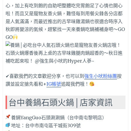
心，加上有吃到飽的自助吧整體吃完胃飽足了心情也開心
啦！而且又是寵物友善火鍋，難怪每到用餐尖鋒各分店都
是人氣滿滿，而最近推出的古早味雞湯鍋也很適合
時序入
秋
即將變涼的氣候，
趕緊找一天來養鍋吃鍋補補身吧～GO
GO
✔喜歡我們的文章歡迎分享，也可以到
強生小吠粉絲團
按
讚並設定搶先看和+
IG帳號
追蹤我們哦！
台中養鍋石頭火鍋│店家資訊
養鍋YangGuo石頭涮涮鍋（台中南屯黎明店）
地址：台中市南屯區干城街309號