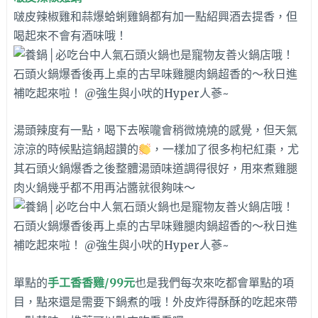
啵皮辣椒雞和蒜爆蛤蜊雞鍋都有加一點紹興酒去提香，但
喝起來不會有酒味哦！
湯頭辣度有一點，喝下去喉嚨會稍微燒燒的感覺，但天氣
涼涼的時候點這鍋超讚的
，一樣加了很多枸杞紅棗，尤
其石頭火鍋爆香之後整體湯頭味道調得很好，用來煮雞腿
肉火鍋幾乎都不用再沾醬就很夠味～
單點的
手工香香雞/99元
也是我們每次來吃都會單點的項
目，點來還是需要下鍋煮的哦！外皮炸得酥酥的吃起來帶