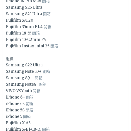
iPhone 14 Pro Max
開箱
Samsung S25 Ultra
Samsung S21 Ultra
開箱
Fujifilm X-T20
Fujifilm 35mm F1.4
開箱
Fujifilm 18-55
開箱
Fujifilm 10-22mm F4
Fujifilm Instax mini 25
開箱
退役:
Samsung S22 Ultra
Samsung Note 10+
開箱
Samsung S9+
開箱
Samsung Note8
開箱
VIVO V9Youth
開箱
iPhone 6+
開箱
iPhone 6s
開箱
iPhone 5S
開箱
iPhone 5
開箱
Fujifilm X-A3
Fujifilm X-E1+18-55
開箱