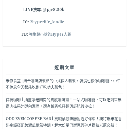
LINE搜尋: @pjv8210b
IG:
2hyperlife_foodie
FB:
強生與小吠的Hyper人蔘
近期文章
禾作食堂│結合咖啡店餐點的中式個人套餐，裝潢也很像咖啡廳，中午
不休息全天都能吃到好吃功夫菜色！
首稿咖啡 | 插畫家老闆開的質感咖啡館！一站式咖啡廳，可以吃到巨無
霸肉桂捲外酥內濕潤，還有鹹香乾拌麵與舒肥雞沙拉！
ODD EVEN COFFEE BAR | 亮眼橘咖啡廳附近好停車！獨特爆米花香
熱拿鐵搭配美濃瓜氮氣特調，超大份量巴斯克與碎片提拉米蘇必點！