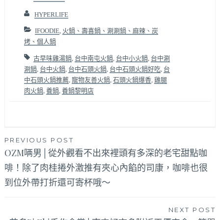
HYPERLIFE
IFOODIE
,
火鍋、壽喜鍋、涮涮鍋、麻辣、炭
烤、個人鍋
古早味雞湯鍋
,
台中南屯火鍋
,
台中小火鍋
,
台中涮
涮鍋
,
台中火鍋
,
台中石頭火鍋
,
台中石頭火鍋好吃
,
台
中石頭火鍋推薦
,
寵物友善火鍋
,
石頭火鍋爆香
,
雞腿
肉火鍋
,
養鍋
,
養鍋黎明店
文
PREVIOUS POST
OZM唡男│從外觀看不出來裡頭有多深的老宅甜點咖
章
啡！除了肉桂捲外激推有夾心內餡的司康，咖啡也很
導
到位外帶打折還可寄杯哦～
覽
NEXT POST