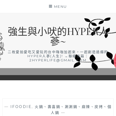
Skip
MENU
to
content
強生與小吠的HYPER人
蔘~
二枚愛拍愛吃又愛玩的台中嗨咖加起來，一起創造過癮的
HYPER人蔘(人生)! →聯絡信箱：
2HYPERLIFE@GMAIL.COM
—
IFOODIE
,
火鍋、壽喜鍋、涮涮鍋、麻辣、炭烤、個
人鍋
—