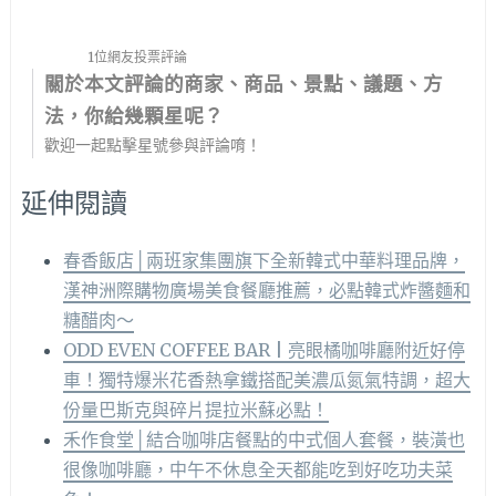
1位網友投票評論
關於本文評論的商家、商品、景點、議題、方
法，你給幾顆星呢？
歡迎一起點擊星號參與評論唷！
延伸閱讀
春香飯店│兩班家集團旗下全新韓式中華料理品牌，
漢神洲際購物廣場美食餐廳推薦，必點韓式炸醬麵和
糖醋肉～
ODD EVEN COFFEE BAR | 亮眼橘咖啡廳附近好停
車！獨特爆米花香熱拿鐵搭配美濃瓜氮氣特調，超大
份量巴斯克與碎片提拉米蘇必點！
禾作食堂│結合咖啡店餐點的中式個人套餐，裝潢也
很像咖啡廳，中午不休息全天都能吃到好吃功夫菜