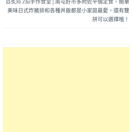
䒤炙Ri Zhi手作食堂│南屯好市多附近平價定食，簡單
美味日式炸豬排和各種丼飯都是小家庭最愛，還有雙
拼可以選擇哦！