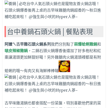
台中養鍋石頭火鍋│餐點表現
阿嬤ㄟ古早雞石頭火鍋系列
我們分別點了
蒜爆蛤蜊雞鍋
和
啵皮辣椒雞鍋
，
二鍋石頭火鍋爆香後還加了好多枹杞和紅
棗讓湯頭更加鮮甜好喝！另外雞腿肉火鍋湯頭裡都是有附
蛤蜊的哦～有肉又有海鮮棒棒噠
古早味雞湯鍋也都會搭配一份菜盤，特別喜歡他們家的菜