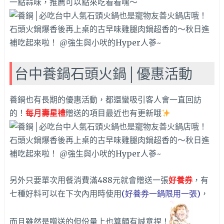
一點蒜味，
推薦可以點來吃看看嘿～
台中養鍋石頭火鍋│優惠活動
養鍋也有長期的優惠活動，都還蠻吸引客人會一直回訪
的！
每月壽星禮
贈送的項目最近也有更新哦
另外只要單次用餐消費滿488元就會贈送一張
好養券
，
有
七種好料可以在下次內用時使用
(好養券一鍋限用一張)
，
而且雖然是贈送的但份量上也算頗有誠意捏！