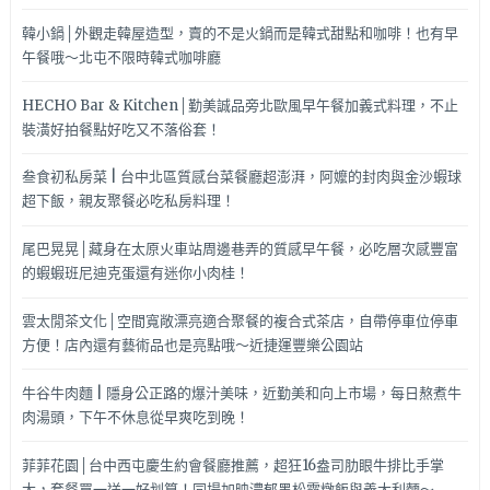
韓小鍋│外觀走韓屋造型，賣的不是火鍋而是韓式甜點和咖啡！也有早
午餐哦～北屯不限時韓式咖啡廳
HECHO Bar & Kitchen│勤美誠品旁北歐風早午餐加義式料理，不止
裝潢好拍餐點好吃又不落俗套！
叁食初私房菜 | 台中北區質感台菜餐廳超澎湃，阿嬤的封肉與金沙蝦球
超下飯，親友聚餐必吃私房料理！
尾巴晃晃│藏身在太原火車站周邊巷弄的質感早午餐，必吃層次感豐富
的蝦蝦班尼迪克蛋還有迷你小肉桂！
雲太閒茶文化│空間寬敞漂亮適合聚餐的複合式茶店，自帶停車位停車
方便！店內還有藝術品也是亮點哦～近捷運豐樂公園站
牛谷牛肉麵 | 隱身公正路的爆汁美味，近勤美和向上市場，每日熬煮牛
肉湯頭，下午不休息從早爽吃到晚！
菲菲花園│台中西屯慶生約會餐廳推薦，超狂16盎司肋眼牛排比手掌
大，套餐買一送一好划算！同場加映濃郁黑松露燉飯與義大利麵～