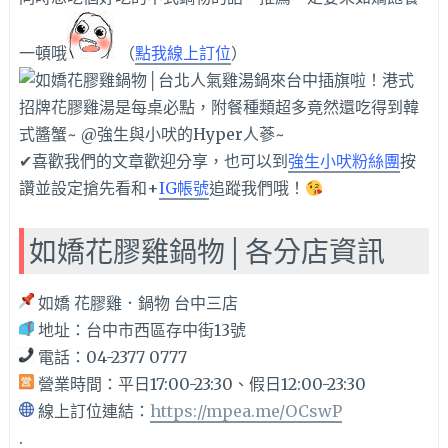
一頓哦
（
點我線上訂位
）
✔喜歡我們的文章歡迎分享，也可以到
強生小吠粉絲團
按
讚並設定搶先看和+
IG帳號
追蹤我們哦！
如嬌花膠雞鍋物│各分店資訊
如嬌 花膠雞．鍋物 台中三店
地址：台中市西區存中街13號
電話：04-2377 0777
營業時間：平日17:00-23:30、假日12:00-23:30
線上訂位連結：
https://mpea.me/OCswP
.