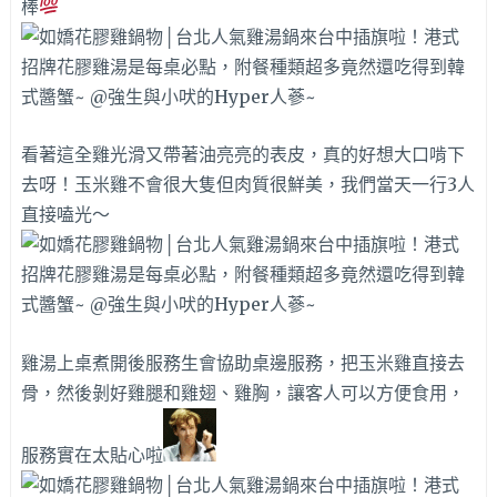
棒
看著這全雞光滑又帶著油亮亮的表皮，真的好想大口啃下
去呀！玉米雞不會很大隻但肉質很鮮美，我們當天一行3人
直接嗑光～
雞湯上桌煮開後服務生會協助桌邊服務，把玉米雞直接去
骨，然後剝好雞腿和雞翅、雞胸，讓客人可以方便食用，
服務實在太貼心啦