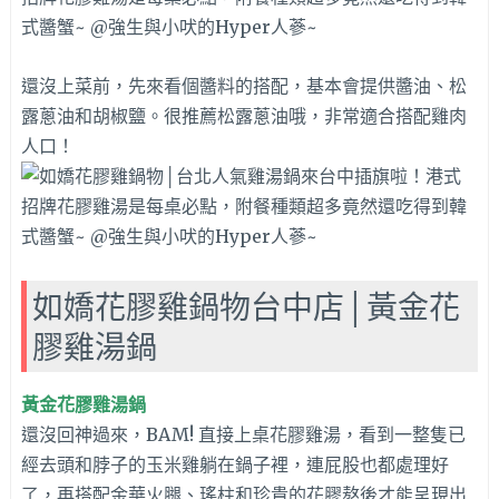
還沒上菜前，先來看個醬料的搭配，基本會提供醬油、松
露蔥油和胡椒鹽。很推薦松露蔥油哦，非常適合搭配雞肉
人口！
如嬌花膠雞鍋物台中店│黃金花
膠雞湯鍋
黃金花膠雞湯鍋
還沒回神過來，BAM! 直接上桌花膠雞湯，看到一整隻已
經去頭和脖子的玉米雞躺在鍋子裡，連屁股也都處理好
了，再搭配
金華火腿、瑤柱和珍貴的花膠熬後才能呈現出