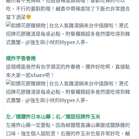
雖然看不見辣椒，但這道辣度頗高哦！喜歡吃辣的可以
吃，不行的要斟酌哦！鹹香中帶辣度除了下飯也非常適合
當下酒菜
嬌炸芋香春捲
這個裡面竟然有包芋頭泥的炸春捲，爆炸好吃啊，直接點
來大家一起share吧！
左／嬌鹽炸日本山藥；右／嬌甜招牌炸玉米
左邊炸山藥一定要點。因為椒鹽簡直讓山藥變成鹽酥雞的
口味，強生個人超尬意！右邊的炸玉米也是非常好吃，鹹