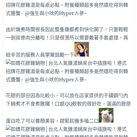
由於燉煮時間很長因此整隻雞都煮到快化開了，只要輕輕
一剝就骨肉分離啦！只是很燙所以需要戴著手套處理，再
給辛苦的服務人員掌聲鼓勵一下
花膠的部份因為比較小，可以放在店家提供的不鏽鋼勺內
下鍋煮才不會煮散囉！口感QQ軟軟的很好吃，滿滿的膠原
蛋白吃了可以養顏美容，趕緊趁機多嗑二口