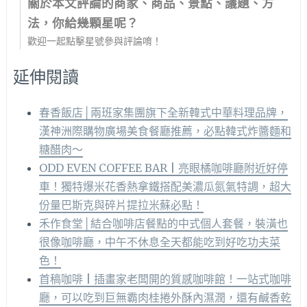
關於本文評論的商家、商品、景點、議題、方
法，你給幾顆星呢？
歡迎一起點擊星號參與評論唷！
延伸閱讀
春香飯店│兩班家集團旗下全新韓式中華料理品牌，
漢神洲際購物廣場美食餐廳推薦，必點韓式炸醬麵和
糖醋肉～
ODD EVEN COFFEE BAR | 亮眼橘咖啡廳附近好停
車！獨特爆米花香熱拿鐵搭配美濃瓜氮氣特調，超大
份量巴斯克與碎片提拉米蘇必點！
禾作食堂│結合咖啡店餐點的中式個人套餐，裝潢也
很像咖啡廳，中午不休息全天都能吃到好吃功夫菜
色！
首稿咖啡 | 插畫家老闆開的質感咖啡館！一站式咖啡
廳，可以吃到巨無霸肉桂捲外酥內濕潤，還有鹹香乾