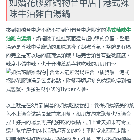
如嬌花膠雞鍋物台中店│港式辣
味牛油雞白湯鍋
來到如嬌台中店不能不提到他們台中店限定的
港式辣味牛
油雞白湯鍋
，鍋裡除了娃娃菜面還有超Q彈的魚蛋，整體
湯頭是香辣中帶麻勁的風味還摻了胡椒香氣，整體是好喝
的完全是可以喝的麻辣湯頭哦！喝完舌頭會有些微麻感，
辣度小偏中辣，也十分推薦給喜歡吃辣的朋朋們～
以上就是在8月新開幕的如嬌吃飯食記，覺得如嬌精美的菜
色不止適合邀請長輩前來用餐，和朋友約來聚餐也很適合
捏！好拍的場景再搭配好吃的餐點，加上當天如果有壽星
還有幫忙慶生的小活動超專業的啦！平時常來西區走跳、
同時想吃個好吃的中式鍋物的話，推薦一定要來如嬌飽餐