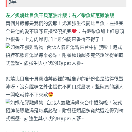
左／炙燒比目魚干貝蔥油丼飯；右／柴魚紅蔥雞油飯
兩個丼飯都是我們的愛耶！尤其強生很愛比目魚，左邊完
全是他的愛不囉嗦直接整碗扒完
；右邊柴魚加上紅蔥頭
也很香，上方肉燥再加上雞油簡直香得不得了！
炙燒比目魚干貝蔥油丼飯裡的鮭魚卵的部份也是給得很豐
沛呀，沒有腥味之外也提供不同口感層次，整碗真的讓人
一開吃就停不下來欵