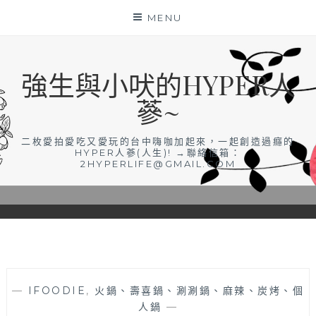
Skip
MENU
to
content
強生與小吠的HYPER人
蔘~
二枚愛拍愛吃又愛玩的台中嗨咖加起來，一起創造過癮的
HYPER人蔘(人生)! →聯絡信箱：
2HYPERLIFE@GMAIL.COM
—
IFOODIE
,
火鍋、壽喜鍋、涮涮鍋、麻辣、炭烤、個
人鍋
—