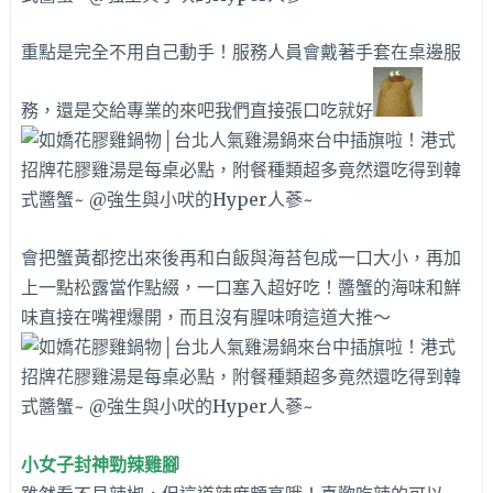
重點是完全不用自己動手！服務人員會戴著手套在桌邊服
務，還是交給專業的來吧我們直接張口吃就好
會把蟹黃都挖出來後再和白飯與海苔包成一口大小，再加
上一點松露當作點綴，一口塞入超好吃！醬蟹的海味和鮮
味直接在嘴裡爆開，而且沒有腥味唷這道大推～
小女子封神勁辣雞腳