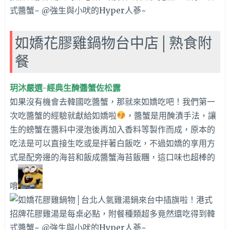
如嬌花膠雞鍋物台中店│熟食附
餐
玥沐嚴選-經典生醃醬蟹佐松露
如果沒有機會去韓國吃醬蟹，那就來如嬌吃吧！我們第一
次吃醬蟹的經驗就獻給如嬌啦
，醬蟹是用醃漬手法，讓
生的螃蟹在醬料中浸泡後再加入香料等製作而成，原本的
吃法是可以直接生吃或是拌著白飯吃，不過如嬌的享用方
式是配旁邊的海苔和飯成醬蟹海苔飯糰，這口味也超棒的
唷