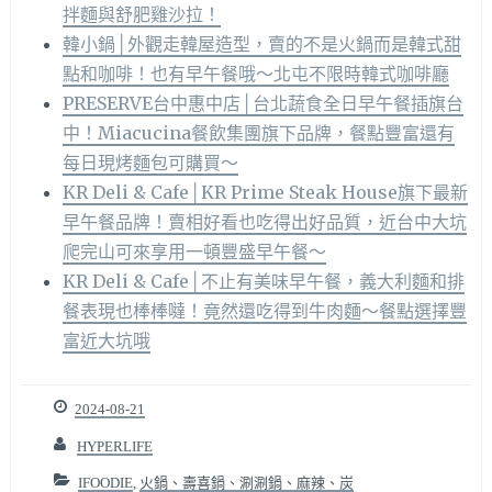
拌麵與舒肥雞沙拉！
韓小鍋│外觀走韓屋造型，賣的不是火鍋而是韓式甜
點和咖啡！也有早午餐哦～北屯不限時韓式咖啡廳
PRESERVE台中惠中店│台北蔬食全日早午餐插旗台
中！Miacucina餐飲集團旗下品牌，餐點豐富還有
每日現烤麵包可購買～
KR Deli & Cafe│KR Prime Steak House旗下最新
早午餐品牌！賣相好看也吃得出好品質，近台中大坑
爬完山可來享用一頓豐盛早午餐～
KR Deli & Cafe│不止有美味早午餐，義大利麵和排
餐表現也棒棒噠！竟然還吃得到牛肉麵～餐點選擇豐
富近大坑哦
2024-08-21
HYPERLIFE
IFOODIE
,
火鍋、壽喜鍋、涮涮鍋、麻辣、炭