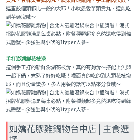
貢丸、雲林黃金鵝肉丸、廣東鮮蝦餛飩、手工豬肉蛋餃
，
連蛋餃個頭都比一般的大耶！小吠最愛芋頭貢丸，還能吃
到芋頭塊哦～
手打澎湖鮮花枝滑
這個手工打的新鮮澎湖花枝滑，真的有夠滑～搭配上魚卵
一起下鍋，煮熟了好好吃哦！裡面真的吃的到大顆花枝塊
耶，而且份量蠻多，多人用餐的話可以點來分食哦～
如嬌花膠雞鍋物台中店│主食選
擇