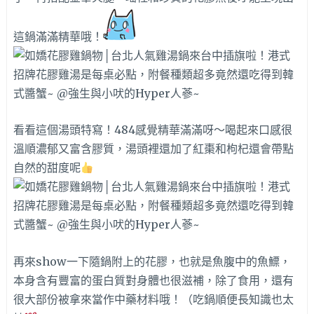
這鍋滿滿
精華哦！
看看這個湯頭特寫！484感覺精華滿滿呀～喝起來口感很
溫順濃郁又富含膠質，湯頭裡還加了紅棗和枸杞還會帶點
自然的甜度呢
再來show一下隨鍋附上的花膠，也就是魚腹中的魚鰾，
本身含有豐富的蛋白質對身體也很滋補，除了食用，還有
很大部份被拿來當作中藥材料哦！（吃鍋順便長知識也太