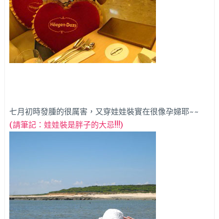
七月初時發腫的很厲害，又穿娃娃裝實在很像孕婦耶~~
(請筆記：娃娃裝是胖子的大忌!!!)