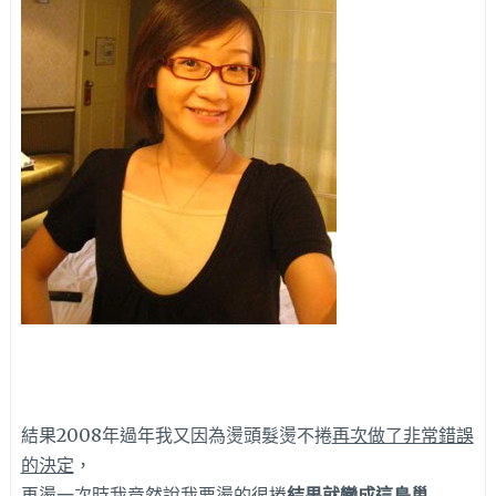
結果2008年過年我又因為燙頭髮燙不捲
再次做了非常錯誤
的決定
，
再燙一次時我竟然說我要燙的很捲
結果就變成這鳥巢