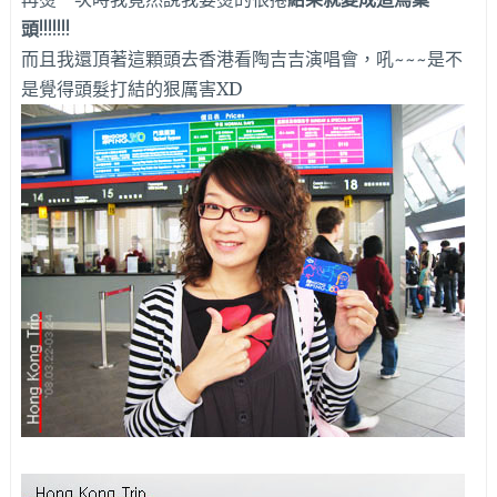
頭
!!!!!!!
而且我還頂著這顆頭去香港看陶吉吉演唱會，吼~~~是不
是覺得頭髮打結的狠厲害XD