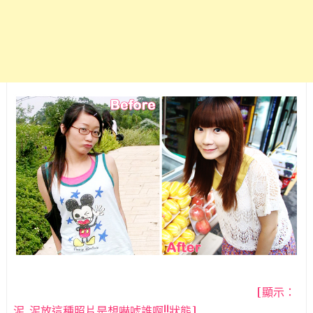
[顯示：
泥..泥放這種照片是想嚇唬誰啊!!狀態]