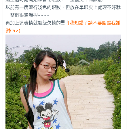
以前有一度流行淺色的眼妝，但放在單眼皮上處理不好就
一整個很驚嚇捏~~~~
再加上這表情就超級欠揍的!!!!!!
(我知錯了請不要圍毆我謝
謝Orz)