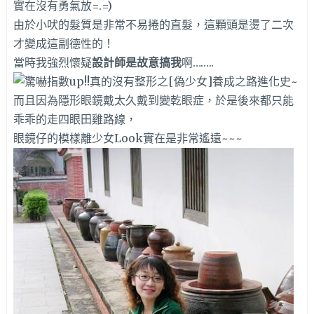
實在沒有勇氣放=.=)
由於小吠的髮質是非常不易捲的直髮，這顆頭是燙了二次
才變成這副德性的！
當時我強烈懷疑
設計師是故意搞我
啊……..
而且因為隱形眼鏡戴太久戴到變乾眼症，於是後來都只能
乖乖的走四眼田雞路線，
眼鏡仔的模樣離少女Look實在是非常遙遠~~~