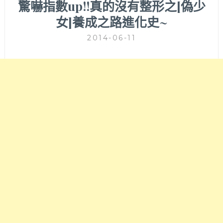
驚嚇指數up!!真的沒有整形之[偽少
女]養成之路進化史~
2014-06-11