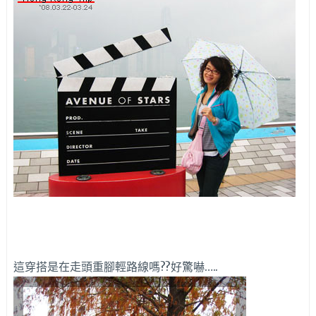
這穿搭是在走頭重腳輕路線嗎??好驚嚇…..