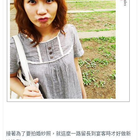
接著為了要拍婚紗照，就這麼一路留長到宴客時才好做新