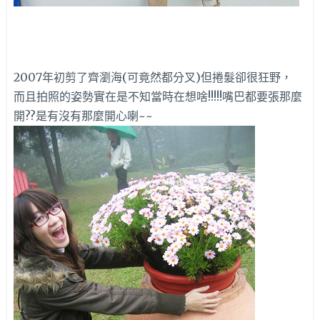
2007年初剪了齊瀏海(可竟然都分叉)但捲髮卻很狂野，
而且拍照的姿勢實在是不知當時在想啥!!!!!嘴巴都要張那麼
開??是有沒有那麼開心喇~~