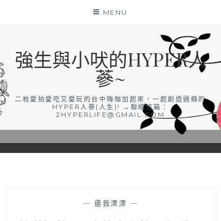
Skip
MENU
to
content
強生與小吠的HYPER人
蔘~
二枚愛拍愛吃又愛玩的台中嗨咖加起來，一起創造過癮的
HYPER人蔘(人生)! →聯絡信箱：
2HYPERLIFE@GMAIL.COM
—
還我漂漂
—