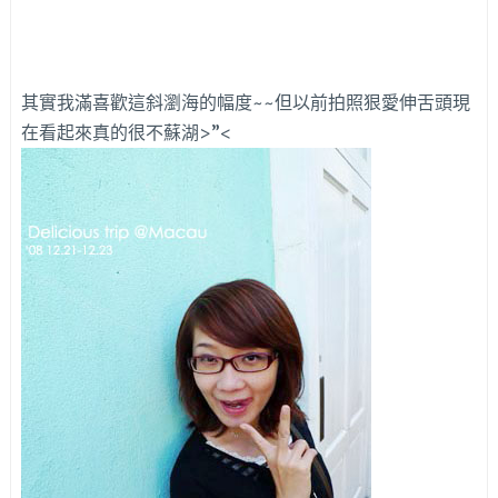
其實我滿喜歡這斜瀏海的幅度~~但以前拍照狠愛伸舌頭現
在看起來真的很不蘇湖>”<