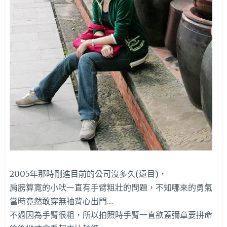
2005年那時剛進目前的公司沒多久(遠目)，
肩膀算寬的小吠一直有手臂粗壯的問題，不知哪來的勇氣
當時竟然敢穿無袖背心出門…
不過因為手臂很粗，所以拍照時手臂一直欲蓋彌章要拼命