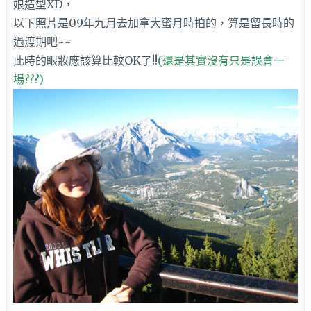
娘造型XD，
以下照片是09年九月去加拿大蜜月時拍的，算是留長時的
過渡期吧~~
此時的眼妝應該算比較OK了!!
(還是其實沒有只是誤會一
場???)