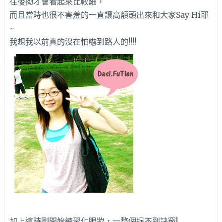
往後拗才會看起來比較細，
而且當時也很不害羞的一直讓高額頭出來和大家Say Hi耶
~
我想我以前真的沒在怕嚇到路人的!!!!
加上這時剛開始練習化眼妝，一整個捉不到訣竅!