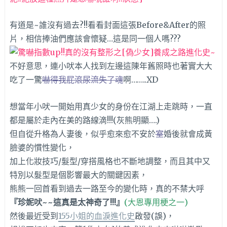
有道是~誰沒有過去?!!看看封面這張Before&After的照
片，相信捧油們應該會懷疑…這是同一個人嗎???
不好意思，連小吠本人找到左邊這陳年舊照時也著實大大
吃了一驚
嚇得我屁滾尿流失了魂
啊……..XD
想當年小吠一開始用真少女的身份在江湖上走跳時，一直
都是屬於走內在美的路線滴!!!(灰熊明顯….)
但自從升格為人妻後，似乎愈來愈不安於
室
婚後就會成黃
臉婆的慣性變化，
加上化妝技巧/髮型/穿搭風格也不斷地調整，而且其中又
特別以髮型是個影響最大的關鍵因素，
熊熊一回首看到過去一路至今的變化時，真的不禁大呼
『珍妮吠~~這真是太神奇了!!!』
(大恩專用梗之一)
然後最近受到
155小姐的血淚進化史
啟發(誤)，