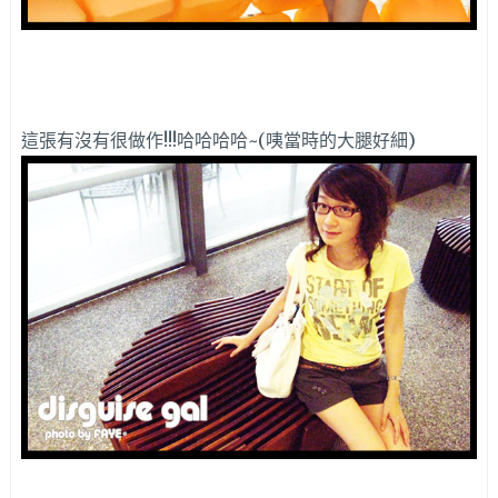
這張有沒有很做作!!!哈哈哈哈~(咦當時的大腿好細)