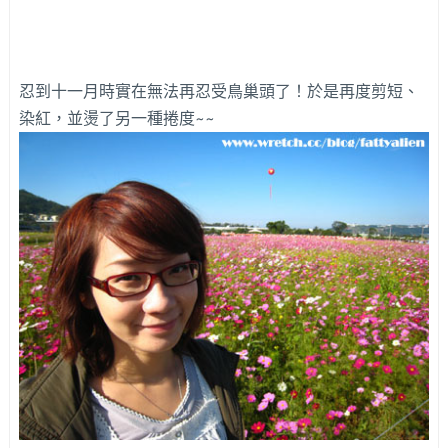
忍到十一月時實在無法再忍受鳥巢頭了！於是再度剪短、
染紅，並燙了另一種捲度~~