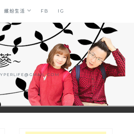
繽紛生活
FB
IG
蔘~
YPERLIFE@GMAIL.COM