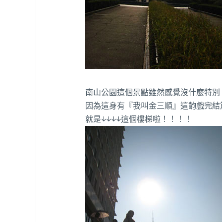
南山公園這個景點雖然感覺沒什麼特別
因為這身有『我叫金三順』這齣戲完結篇
就是↓↓↓↓這個樓梯啦！！！！