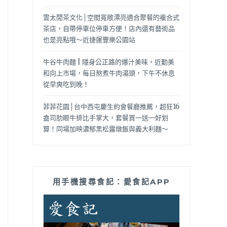
雲太閒茶文化│空間寬敞漂亮適合聚餐的複合式
茶店，自帶停車位停車方便！店內還有藝術品
也是亮點哦～近捷運豐樂公園站
牛谷牛肉麵 | 隱身公正路的爆汁美味，近勤美
和向上市場，每日熬煮牛肉湯頭，下午不休息
從早爽吃到晚！
菲菲花園│台中西屯慶生約會餐廳推薦，超狂16
盎司肋眼牛排比手掌大，套餐買一送一好划
算！同場加映濃郁黑松露燉飯與義大利麵～
用手機搜尋食記：愛食記APP