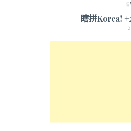
—
░
瞎拼Korea! 
2