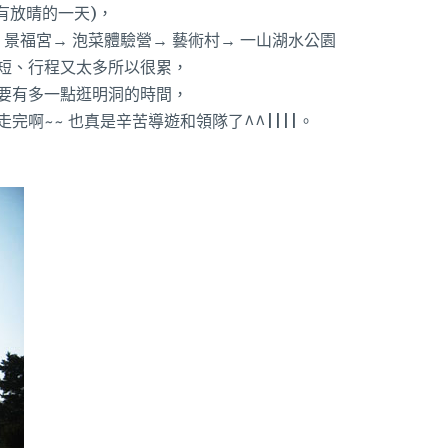
有放晴的一天)，
 景福宮→ 泡菜體驗營→ 藝術村→ 一山湖水公園
短、行程又太多所以很累，
要有多一點逛明洞的時間，
啊~~ 也真是辛苦導遊和領隊了^^||||。