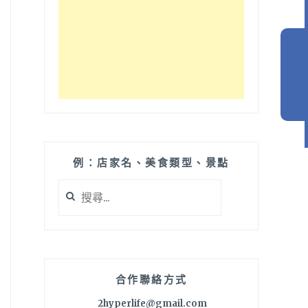
例：店家名、美食類型、景點
搜
尋
關
鍵
字:
合作聯絡方式
2hyperlife@gmail.com