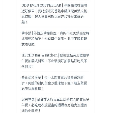
ODD EVEN COFFEE BAR | 亮眼橘咖啡廳附
近好停車！獨特爆米花香熱拿鐵搭配美濃瓜氮
氣特調，超大份量巴斯克與碎片提拉米蘇必
點！
韓小鍋│外觀走韓屋造型，賣的不是火鍋而是韓
式甜點和咖啡！也有早午餐哦～北屯不限時韓
式咖啡廳
HECHO Bar & Kitchen│勤美誠品旁北歐風早
午餐加義式料理，不止裝潢好拍餐點好吃又不
落俗套！
叁食初私房菜 | 台中北區質感台菜餐廳超澎
湃，阿嬤的封肉與金沙蝦球超下飯，親友聚餐
必吃私房料理！
尾巴晃晃│藏身在太原火車站周邊巷弄的質感早
午餐，必吃層次感豐富的蝦蝦班尼迪克蛋還有
迷你小肉桂！