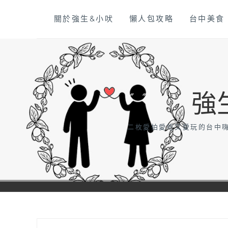
Skip
關於強生&小吠
懶人包攻略
台中美食
to
content
強
二枚愛拍愛吃又愛玩的台中嗨