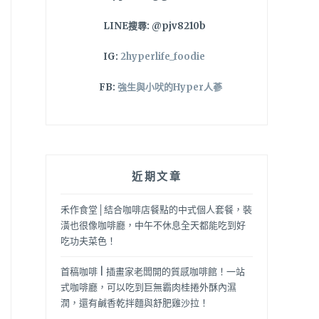
LINE搜尋: @pjv8210b
IG:
2hyperlife_foodie
FB:
強生與小吠的Hyper人蔘
近期文章
禾作食堂│結合咖啡店餐點的中式個人套餐，裝
潢也很像咖啡廳，中午不休息全天都能吃到好
吃功夫菜色！
首稿咖啡 | 插畫家老闆開的質感咖啡館！一站
式咖啡廳，可以吃到巨無霸肉桂捲外酥內濕
潤，還有鹹香乾拌麵與舒肥雞沙拉！