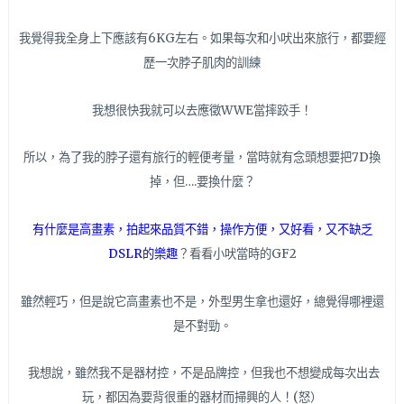
我覺得我全身上下應該有6KG左右。如果每次和小吠出來旅行，都要經
歷一次脖子肌肉的訓練
我想很快我就可以去應徵WWE當摔跤手！
所以，為了我的脖子還有旅行的輕便考量，當時就有念頭想要把7D換
掉，但….要換什麼？
有什麼是高畫素，拍起來品質不錯，操作方便，又好看，又不缺乏
DSLR的樂趣
？看看小吠當時的GF2
雖然輕巧，但是說它高畫素也不是，外型男生拿也還好，總覺得哪裡還
是不對勁。
我想說，雖然我不是器材控，不是品牌控，但我也不想變成每次出去
玩，都因為要背很重的器材而掃興的人！(怒）