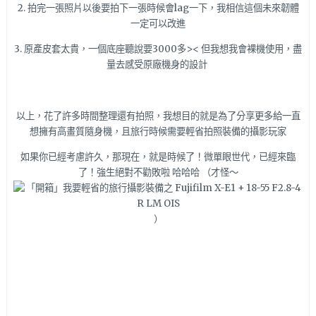
2. 拍完一張照片以後要拍下一張時候會lag一下，我相信這個未來韌體
一定可以改進
3. 原產皮套太貴，一個底座聽說要3000多>< 但我想我會裸機使用，盡
量去感受原廠機身的設計
以上，花了許多時間整理還有拍照，我想目的就是為了分享更多給一直
想擁有高畫質隨身機，且旅行時候需要輕省拍照裝備的攝影玩家
如果你已經考慮許久，那現在，就是時候了！微單眼世代，已經來臨
了！強生絕對不勸敗啦 哈哈哈 （才怪～
）