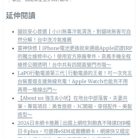
延伸閱讀
貓奴安心首選┃小川無毒冷氣清洗，對貓咪無害可自
然分解！台中洗冷氣推薦
雷神快修 | iPhone電池更換就來通過Apple認證IRP
的獨立維修中心！使用官方原廠零件，哀鳳手機全程
維修公開透明！台中共有四間直營門市哦～
LaPO行動電源第三代│行動電源的王者！可一次充五
台裝置還支援無線充電！Apple Watch也能充不用
再帶一堆線出門～
【About us 強生&小吠】在地台中部落客，夫妻共
筆，專寫項目：美食旅遊、3C開箱、穿搭配件、美髮
造型～
2024日本網卡推薦│出國上網吃到飽真不降速DJB暢
日卡plus，可選擇eSIM或實體網卡，網速快又穩定