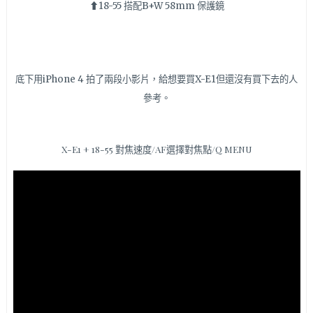
⬆18-55 搭配B+W 58mm 保護鏡
底下用iPhone 4 拍了兩段小影片，給想要買X-E1但還沒有買下去的人
參考。
X-E1 + 18-55 對焦速度/AF選擇對焦點/Q MENU