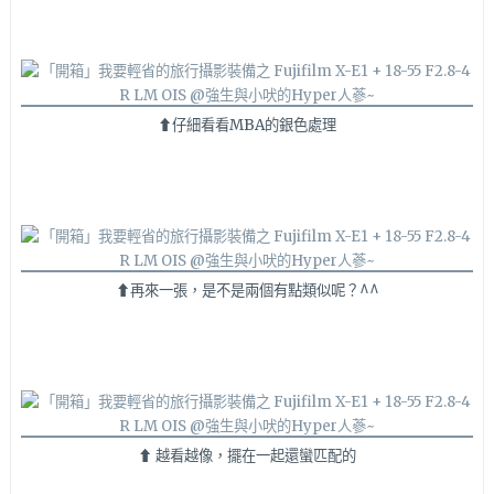
⬆仔細看看MBA的銀色處理
⬆再來一張，是不是兩個有點類似呢？^^
⬆ 越看越像，擺在一起還蠻匹配的