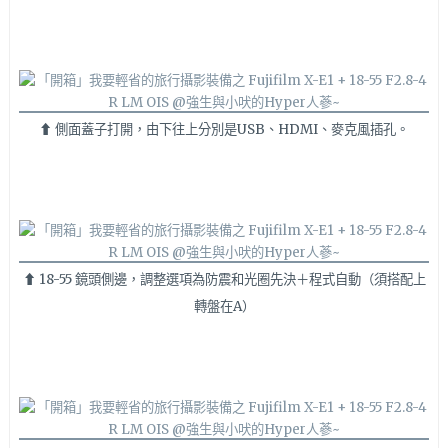
⬆ 側面蓋子打開，由下往上分別是USB、HDMI、麥克風插孔。
⬆ 18-55 鏡頭側邊，調整選項為防震和光圈先決＋程式自動（須搭配上
轉盤在A）