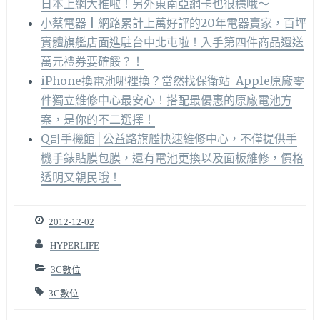
日本上網大推啦！另外東南亞網卡也很穩哦～
小蔡電器 | 網路累計上萬好評的20年電器賣家，百坪
實體旗艦店面進駐台中北屯啦！入手第四件商品還送
萬元禮券要確餒？！
iPhone換電池哪裡換？當然找保衛站-Apple原廠零
件獨立維修中心最安心！搭配最優惠的原廠電池方
案，是你的不二選擇！
Q哥手機館│公益路旗艦快速維修中心，不僅提供手
機手錶貼膜包膜，還有電池更換以及面板維修，價格
透明又親民哦！
2012-12-02
HYPERLIFE
3C數位
3C數位