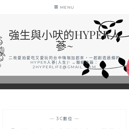
Skip
MENU
to
content
強生與小吠的HYPER人
蔘~
二枚愛拍愛吃又愛玩的台中嗨咖加起來，一起創造過癮的
HYPER人蔘(人生)! →聯絡信箱：
2HYPERLIFE@GMAIL.COM
—
3C數位
—