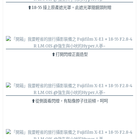
⬆18-55 接上原產遮光罩。此遮光罩隨鏡頭附贈
⬆打開閃燈正面造型
⬆從側面看閃燈，有點像脖子往前傾，呵呵