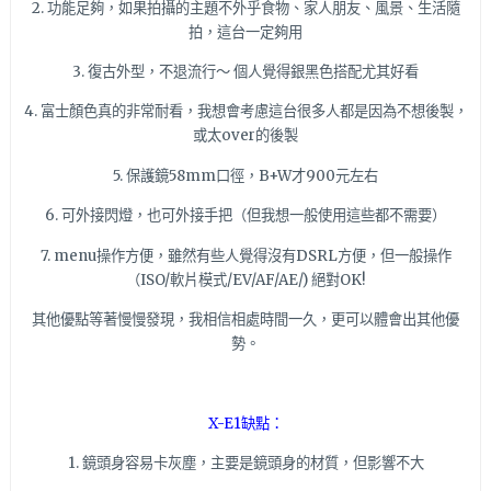
2. 功能足夠，如果拍攝的主題不外乎食物、家人朋友、風景、生活隨
拍，這台一定夠用
3. 復古外型，不退流行～ 個人覺得銀黑色搭配尤其好看
4. 富士顏色真的非常耐看，我想會考慮這台很多人都是因為不想後製，
或太over的後製
5. 保護鏡58mm口徑，B+W才900元左右
6. 可外接閃燈，也可外接手把（但我想一般使用這些都不需要）
7. menu操作方便，雖然有些人覺得沒有DSRL方便，但一般操作
（ISO/軟片模式/EV/AF/AE/) 絕對OK!
其他優點等著慢慢發現，我相信相處時間一久，更可以體會出其他優
勢。
X-E1缺點：
1. 鏡頭身容易卡灰塵，主要是鏡頭身的材質，但影響不大