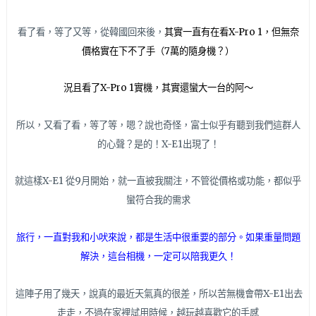
看了看，等了又等，從韓國回來後，
其實一直有在看X-Pro 1，但無奈
價格實在下不了手（7萬的隨身機？）
況且看了X-Pro 1實機，其實還蠻大一台的阿～
所以，又看了看，等了等，嗯？說也奇怪，富士似乎有聽到我們這群人
的心聲？是的！X-E1出現了！
就這樣X-E1 從9月開始，就一直被我關注，不管從價格或功能，都似乎
蠻符合我的需求
旅行，一直對我和小吠來說，都是生活中很重要的部分。如果重量問題
解決，這台相機，一定可以陪我更久！
這陣子用了幾天，說真的最近天氣真的很差，所以苦無機會帶X-E1出去
走走，不過在家裡試用時候，越玩越喜歡它的手感