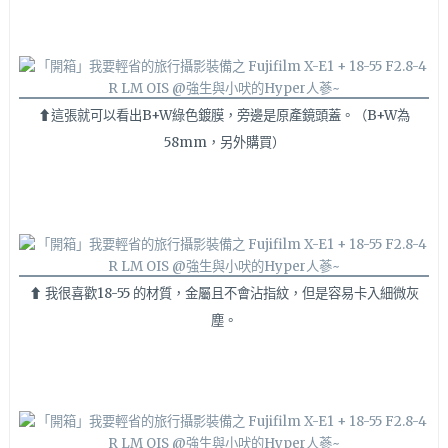
⬆這張就可以看出B+W綠色鍍膜，旁邊是原產鏡頭蓋。（B+W為
58mm，另外購買）
⬆ 我很喜歡18-55 的材質，金屬且不會沾指紋，但是容易卡入細微灰
塵。