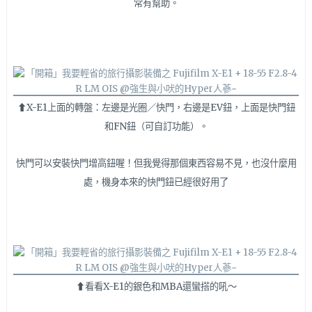
常有幫助。
⬆X-E1上面的轉盤：左邊是光圈／快門，右邊是EV鈕，上面是快門鈕
和FN鈕（可自訂功能）。
快門可以安裝快門增高鈕喔！但我覺得那個東西容易不見，也沒什麼用
處，機身本來的快門鈕已經很好用了
⬆看看X-E1的銀色和MBA還蠻搭的吼～