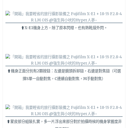
⬆X-E1機身上方，除了原本閃燈，也有熱靴接外閃。
⬆機身正面分別有2顆按鈕：左邊是鏡頭拆卸鈕，右邊是對焦鈕（可選
擇S單一自動對焦，C連續自動對焦，M手動對焦）
⬆蒙皮部分組裝扎實，多一片浮出來部分對於拍攝時候的機身掌握度非