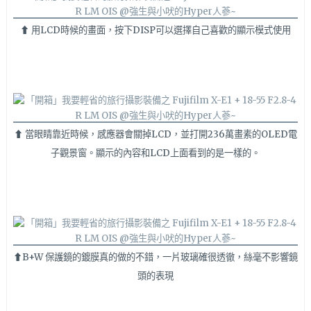
⬆ 用LCD時候的畫面，按下DISP可以選擇自己喜歡的顯示模式使用
⬆ 當眼睛靠近時候，感應器會關掉LCD，並打開236萬畫素的OLED電
子觀景窗。顯示的內容和LCD上面看到的是一樣的。
⬆B+W 保護鏡的鍍膜真的做的不錯，一片玻璃確很透徹，絲毫不影響鏡
頭的表現