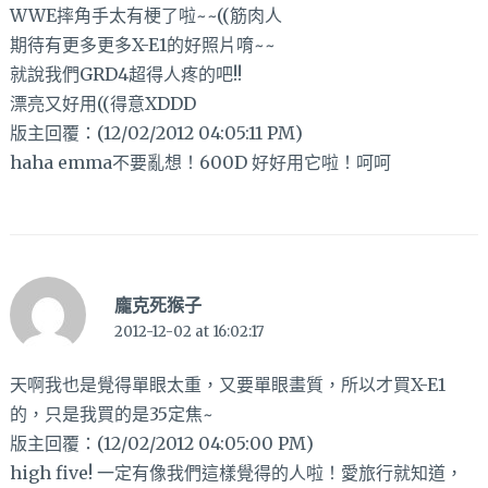
WWE摔角手太有梗了啦~~((筋肉人
期待有更多更多X-E1的好照片唷~~
就說我們GRD4超得人疼的吧!!
漂亮又好用((得意XDDD
版主回覆：(12/02/2012 04:05:11 PM)
haha emma不要亂想！600D 好好用它啦！呵呵
龐克死猴子
2012-12-02 at 16:02:17
天啊我也是覺得單眼太重，又要單眼畫質，所以才買X-E1
的，只是我買的是35定焦~
版主回覆：(12/02/2012 04:05:00 PM)
high five! 一定有像我們這樣覺得的人啦！愛旅行就知道，