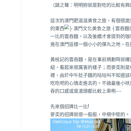
（謎之聲：明明妳就是對吃的比較有興趣吧
這次的澳門肥滋滋美食之旅，有個很詭
的東西
一比的雲吞麵，以及後續才會提到的咖
竟在澳門這樣一個小小的彈丸之地，在
黃枝記的雲吞麵，是在事前規劃時就確
紹，看起來很厲害的樣子；而麥奀則是
裡，由於中午肚子餓的咕咕叫不知道該
吃吃吧的心情走進去的。不過最後小吠
吞的口感或是湯頭都比較上乘咧~~
先來個招牌比一比!
麥奀的招牌就很一般般，中規中矩的。