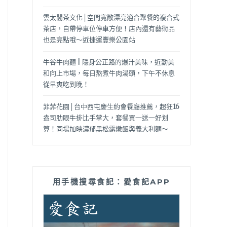
雲太閒茶文化│空間寬敞漂亮適合聚餐的複合式
茶店，自帶停車位停車方便！店內還有藝術品
也是亮點哦～近捷運豐樂公園站
牛谷牛肉麵 | 隱身公正路的爆汁美味，近勤美
和向上市場，每日熬煮牛肉湯頭，下午不休息
從早爽吃到晚！
菲菲花園│台中西屯慶生約會餐廳推薦，超狂16
盎司肋眼牛排比手掌大，套餐買一送一好划
算！同場加映濃郁黑松露燉飯與義大利麵～
用手機搜尋食記：愛食記APP