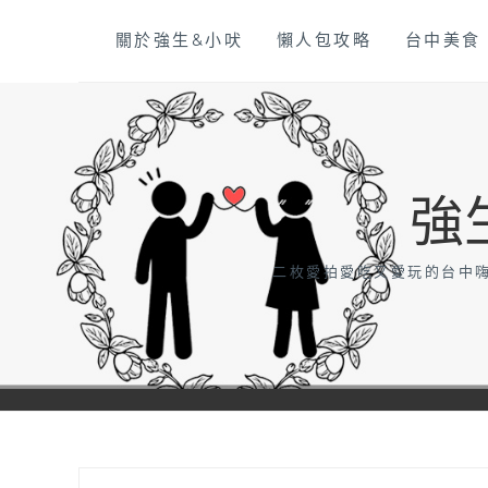
Skip
關於強生&小吠
懶人包攻略
台中美食
to
content
強
二枚愛拍愛吃又愛玩的台中嗨