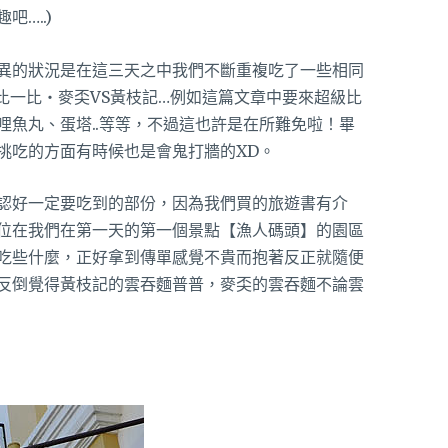
…..)
異的狀況是在這三天之中我們不斷重複吃了一些相同
…例如這篇文章中要來超級比
哩魚丸、蛋塔..等等，不過這也許是在所難免啦！畢
挑吃的方面有時候也是會鬼打牆的XD。
認好一定要吃到的部份，因為我們買的旅遊書有介
位在我們在第一天的第一個景點【漁人碼頭】的園區
吃些什麼，正好拿到傳單感覺不貴而抱著反正就隨便
反倒覺得黃枝記的雲吞麵普普，麥奀的雲吞麵不論雲