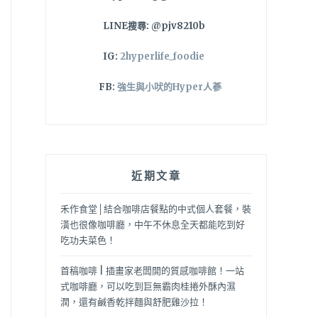
LINE搜尋: @pjv8210b
IG:
2hyperlife_foodie
FB:
強生與小吠的Hyper人蔘
近期文章
禾作食堂│結合咖啡店餐點的中式個人套餐，裝
潢也很像咖啡廳，中午不休息全天都能吃到好
吃功夫菜色！
首稿咖啡 | 插畫家老闆開的質感咖啡館！一站
式咖啡廳，可以吃到巨無霸肉桂捲外酥內濕
潤，還有鹹香乾拌麵與舒肥雞沙拉！