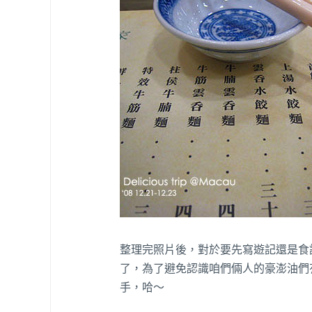
整理完照片後，對於要先寫遊記還是食
了，為了避免認識咱們倆人的豪澎油們
手，哈～