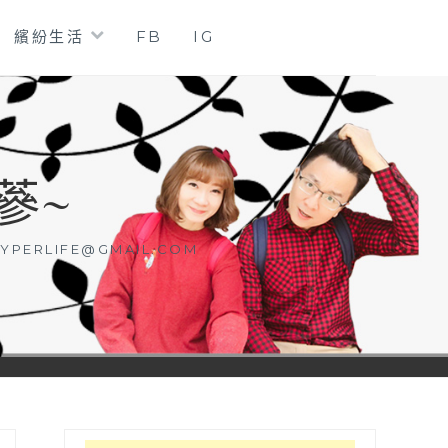
繽紛生活
FB
IG
蔘~
YPERLIFE@GMAIL.COM