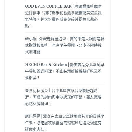
ODD EVEN COFFEE BAR | 亮眼橘咖啡廳附
近好停車！獨特爆米花香熱拿鐵搭配美濃瓜氮
氣特調，超大份量巴斯克與碎片提拉米蘇必
點！
韓小鍋│外觀走韓屋造型，賣的不是火鍋而是韓
式甜點和咖啡！也有早午餐哦～北屯不限時韓
式咖啡廳
HECHO Bar & Kitchen│勤美誠品旁北歐風早
午餐加義式料理，不止裝潢好拍餐點好吃又不
落俗套！
叁食初私房菜 | 台中北區質感台菜餐廳超澎
湃，阿嬤的封肉與金沙蝦球超下飯，親友聚餐
必吃私房料理！
尾巴晃晃│藏身在太原火車站周邊巷弄的質感早
午餐，必吃層次感豐富的蝦蝦班尼迪克蛋還有
迷你小肉桂！