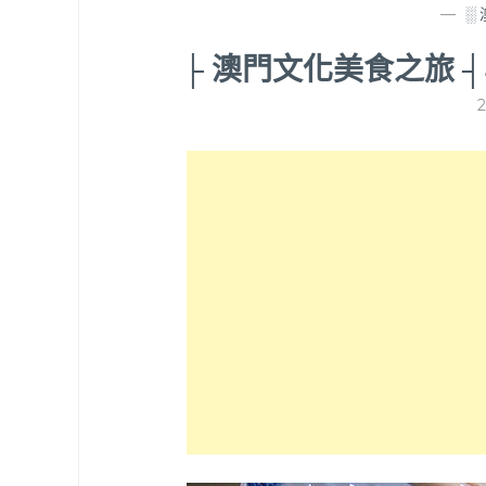
—
░
├ 澳門文化美食之旅 