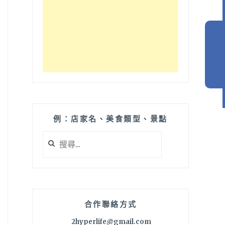
例：店家名、美食類型、景點
搜
尋
關
鍵
字:
合作聯絡方式
2hyperlife@gmail.com