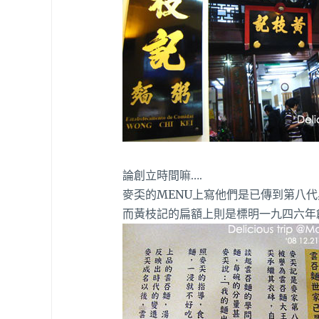
論創立時間嘛….
麥奀的MENU上寫他們是已傳到第八
而黃枝記的扁額上則是標明一九四六年