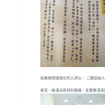
如果再把環境也列入評比， 二間店給人
麥奀，裝潢沒有特別風格，走簡單清潔