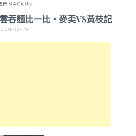
澳門MACAU░
—
┤雲吞麵比一比‧麥奀VS黃枝記
2008-12-28