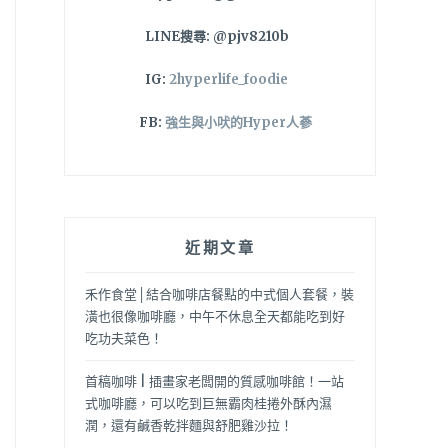
LINE搜尋: @pjv8210b
IG:
2hyperlife_foodie
FB:
強生與小吠的Hyper人蔘
近期文章
禾作食堂│結合咖啡店餐點的中式個人套餐，裝
潢也很像咖啡廳，中午不休息全天都能吃到好
吃功夫菜色！
首稿咖啡 | 插畫家老闆開的質感咖啡館！一站
式咖啡廳，可以吃到巨無霸肉桂捲外酥內濕
潤，還有鹹香乾拌麵與舒肥雞沙拉！