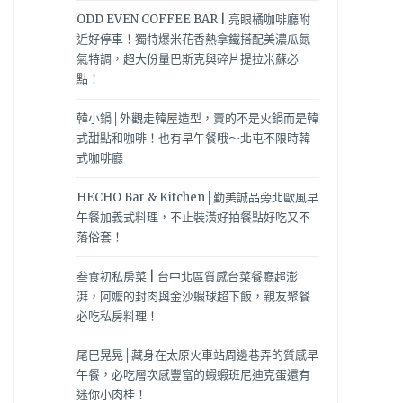
ODD EVEN COFFEE BAR | 亮眼橘咖啡廳附
近好停車！獨特爆米花香熱拿鐵搭配美濃瓜氮
氣特調，超大份量巴斯克與碎片提拉米蘇必
點！
韓小鍋│外觀走韓屋造型，賣的不是火鍋而是韓
式甜點和咖啡！也有早午餐哦～北屯不限時韓
式咖啡廳
HECHO Bar & Kitchen│勤美誠品旁北歐風早
午餐加義式料理，不止裝潢好拍餐點好吃又不
落俗套！
叁食初私房菜 | 台中北區質感台菜餐廳超澎
湃，阿嬤的封肉與金沙蝦球超下飯，親友聚餐
必吃私房料理！
尾巴晃晃│藏身在太原火車站周邊巷弄的質感早
午餐，必吃層次感豐富的蝦蝦班尼迪克蛋還有
迷你小肉桂！