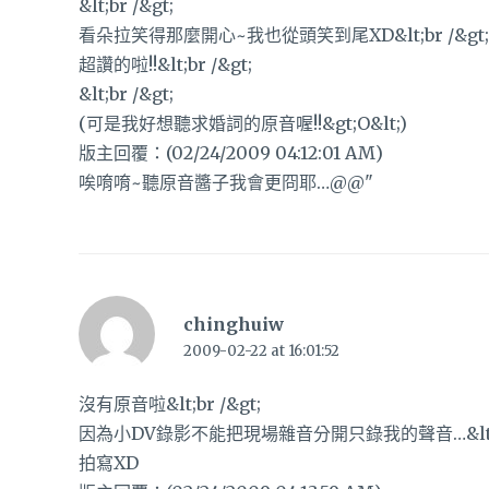
&lt;br /&gt;
看朵拉笑得那麼開心~我也從頭笑到尾XD&lt;br /&gt;
超讚的啦!!&lt;br /&gt;
&lt;br /&gt;
(可是我好想聽求婚詞的原音喔!!&gt;O&lt;)
版主回覆：(02/24/2009 04:12:01 AM)
唉唷唷~聽原音醬子我會更冏耶…@@"
chinghuiw
2009-02-22 at 16:01:52
沒有原音啦&lt;br /&gt;
因為小DV錄影不能把現場雜音分開只錄我的聲音…&lt;br
拍寫XD