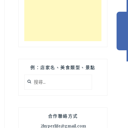
例：店家名、美食類型、景點
搜
尋
關
鍵
字:
合作聯絡方式
2hyperlife@gmail.com