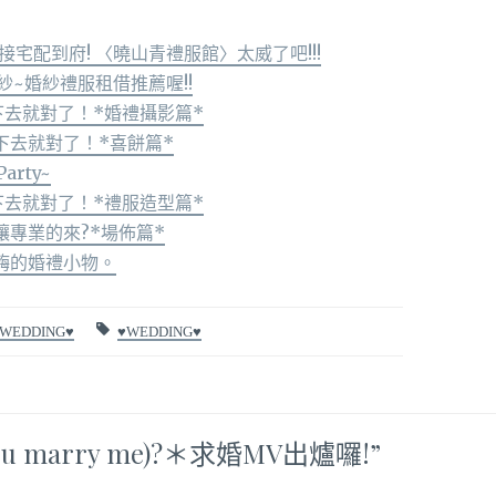
宅配到府! 〈曉山青禮服館〉太威了吧!!!
紗~婚紗禮服租借推薦喔!!
的$花下去就對了！*婚禮攝影篇*
的錢花下去就對了！*喜餅篇*
rty~
的$花下去就對了！*禮服造型篇*
定要讓專業的來?*場佈篇*
娘自嗨的婚禮小物。
WEDDING♥
♥WEDDING♥
 you marry me)?＊求婚MV出爐囉!
”