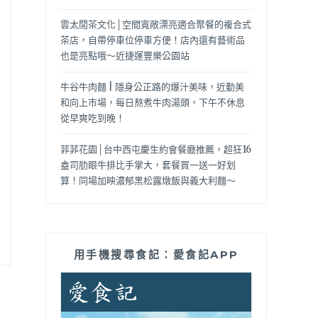
雲太閒茶文化│空間寬敞漂亮適合聚餐的複合式
茶店，自帶停車位停車方便！店內還有藝術品
也是亮點哦～近捷運豐樂公園站
牛谷牛肉麵 | 隱身公正路的爆汁美味，近勤美
和向上市場，每日熬煮牛肉湯頭，下午不休息
從早爽吃到晚！
菲菲花園│台中西屯慶生約會餐廳推薦，超狂16
盎司肋眼牛排比手掌大，套餐買一送一好划
算！同場加映濃郁黑松露燉飯與義大利麵～
用手機搜尋食記：愛食記APP