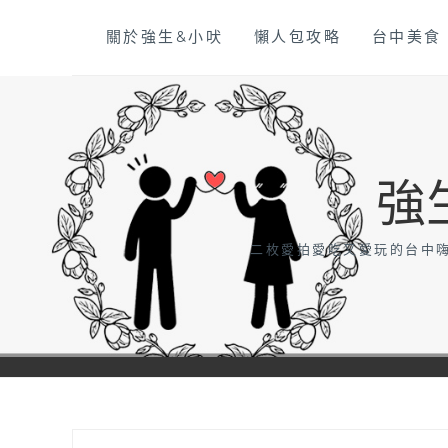
Skip
關於強生&小吠
懶人包攻略
台中美食
to
content
強
二枚愛拍愛吃又愛玩的台中嗨