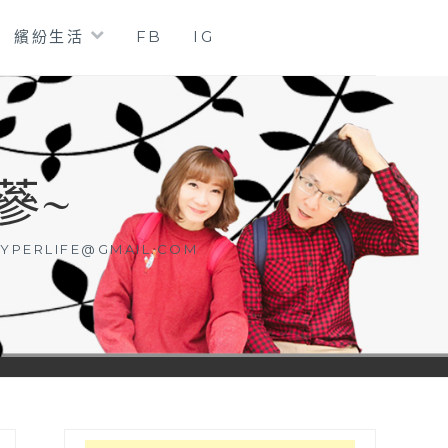
繽紛生活
FB
IG
蔘~
YPERLIFE@GMAIL.COM