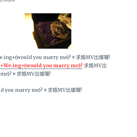
+We.ing+(would you marry me)?
求婚MV出