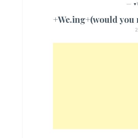
—
♥
+We.ing+(would y