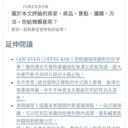
1位網友投票評論
關於本文評論的商家、商品、景點、議題、方
法，你給幾顆星呢？
歡迎一起點擊星號參與評論唷！
延伸閱讀
ODD EVEN COFFEE BAR | 亮眼橘咖啡廳附近好停
車！獨特爆米花香熱拿鐵搭配美濃瓜氮氣特調，超大
份量巴斯克與碎片提拉米蘇必點！
禾作食堂│結合咖啡店餐點的中式個人套餐，裝潢也
很像咖啡廳，中午不休息全天都能吃到好吃功夫菜
色！
首稿咖啡 | 插畫家老闆開的質感咖啡館！一站式咖啡
廳，可以吃到巨無霸肉桂捲外酥內濕潤，還有鹹香乾
拌麵與舒肥雞沙拉！