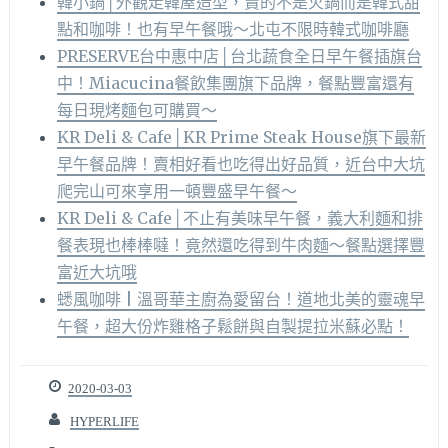
韓小鍋│外觀走韓屋造型，賣的不是火鍋而是韓式甜
點和咖啡！也有早午餐哦～北屯不限時韓式咖啡廳
PRESERVE台中惠中店│台北蔬食全日早午餐插旗台
中！Miacucina餐飲集團旗下品牌，餐點豐富還有
每日現烤麵包可購買～
KR Deli & Cafe│KR Prime Steak House旗下最新
早午餐品牌！賣相好看也吃得出好品質，近台中大坑
爬完山可來享用一頓豐盛早午餐～
KR Deli & Cafe│不止有美味早午餐，義大利麵和排
餐表現也棒棒噠！竟然還吃得到牛肉麵～餐點選擇豐
富近大坑哦
蟋風咖啡 | 溫哥華主廚為愛留台！道地北美的靈魂早
午餐，超大份炸雞格子鬆餅與自製提拉米蘇必點！
2020-03-03
HYPERLIFE