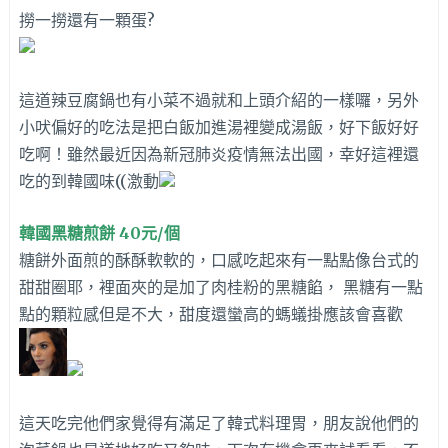
撈一撈還有一顆蛋?
這道辣豆腐鍋也有小菜不過就和上頭介紹的一樣囉，另外
小吠偏好的吃法是把白飯加進湯裡變成湯飯，好下飯好好
吃啊！雖然最近因為新冠肺炎疫情無法出國，幸好這裡還
吃的到韓國味((激動
韓國黑糖煎餅 40元/個
糖餅外面煎的酥酥軟軟的，口感吃起來有一點點像台式的
甜甜圈耶，裡面夾的是加了肉桂粉的黑糖餡， 黑糖有一點
點的顆粒感但是不大，甜度還蠻高的螞蟻掛應該會喜歡
這天吃完他們家覺得有滿足了韓式料理胃，朋友說他們的