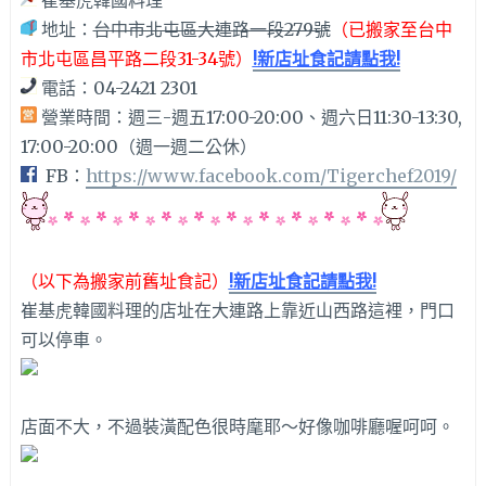
地址：
台中市北屯區大連路一段279號
（已搬家至台中
市北屯區昌平路二段31-34號）
!新店址食記請點我!
電話：04-2421 2301
營業時間：週三-週五17:00-20:00、週六日11:30-13:30,
17:00-20:00（週一週二公休）
FB：
https://www.facebook.com/Tigerchef2019/
（以下為搬家前舊址食記）
!新店址食記請點我!
崔基虎韓國料理的店址在大連路上靠近山西路這裡，門口
可以停車。
店面不大，不過裝潢配色很時麾耶～好像咖啡廳喔呵呵。