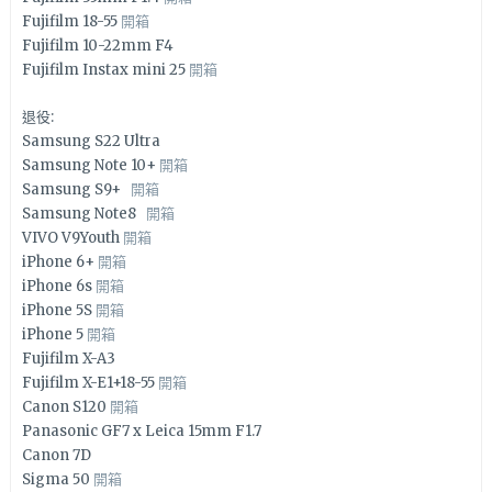
Fujifilm 18-55
開箱
Fujifilm 10-22mm F4
Fujifilm Instax mini 25
開箱
退役:
Samsung S22 Ultra
Samsung Note 10+
開箱
Samsung S9+
開箱
Samsung Note8
開箱
VIVO V9Youth
開箱
iPhone 6+
開箱
iPhone 6s
開箱
iPhone 5S
開箱
iPhone 5
開箱
Fujifilm X-A3
Fujifilm X-E1+18-55
開箱
Canon S120
開箱
Panasonic GF7 x Leica 15mm F1.7
Canon 7D
Sigma 50
開箱