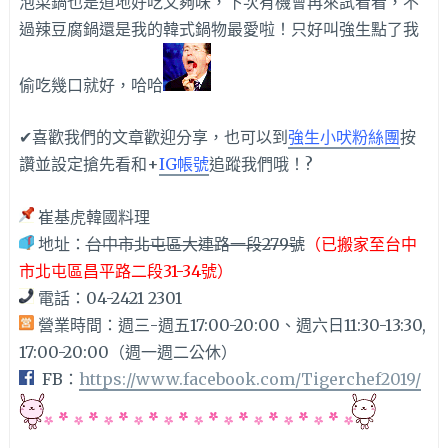
泡菜鍋也是道地好吃又夠味，下次有機會再來試看看，不
過辣豆腐鍋還是我的韓式鍋物最愛啦！只好叫強生點了我
偷吃幾口就好，哈哈
✔喜歡我們的文章歡迎分享，也可以到
強生小吠粉絲團
按
讚並設定搶先看和+
IG帳號
追蹤我們哦！?
崔基虎韓國料理
地址：
台中市北屯區大連路一段279號
（已搬家至台中
市北屯區昌平路二段31-34號）
電話：04-2421 2301
營業時間：週三-週五17:00-20:00、週六日11:30-13:30,
17:00-20:00（週一週二公休）
FB：
https://www.facebook.com/Tigerchef2019/