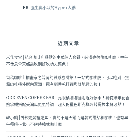
FB:
強生與小吠的Hyper人蔘
近期文章
禾作食堂│結合咖啡店餐點的中式個人套餐，裝潢也很像咖啡廳，中午
不休息全天都能吃到好吃功夫菜色！
首稿咖啡 | 插畫家老闆開的質感咖啡館！一站式咖啡廳，可以吃到巨無
霸肉桂捲外酥內濕潤，還有鹹香乾拌麵與舒肥雞沙拉！
ODD EVEN COFFEE BAR | 亮眼橘咖啡廳附近好停車！獨特爆米花香
熱拿鐵搭配美濃瓜氮氣特調，超大份量巴斯克與碎片提拉米蘇必點！
韓小鍋│外觀走韓屋造型，賣的不是火鍋而是韓式甜點和咖啡！也有早
午餐哦～北屯不限時韓式咖啡廳