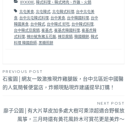
IFOODIE
,
韓式料理、韓式烤肉、炸雞、火鍋
北屯美食
,
北屯韓式
,
北屯韓式料理
,
台中北屯美
食
,
台中北屯韓式料理
,
台中美食
,
台中韓國料理
,
台中
韓國美食
,
台中韓式
,
台中韓式 好吃
,
台中韓式料理
,
台中韓式豆腐鍋
,
崔基虎
,
崔基虎韓國料理
,
崔基虎韓
式料理
,
辣炒魷魚豬五花飯
,
辣豆腐鍋
,
韓國糖餅
,
韓式
料理 韓國廚師
,
黑糖煎餅
文
PREVIOUS POST
石蜜園│網友一致激推現炸雞腿飯，台中北區近中國醫
章
的人氣簡餐便當店，炸類現點現炸建議提早訂購！
導
覽
NEXT POST
廍子公園│有大片草皮加多處大樹可乘涼超適合野餐放
風箏，三月時還有黃花風鈴木可賞花更是美炸～