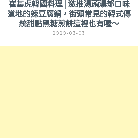
崔基虎韓國料理│激推湯頭濃郁口味
道地的辣豆腐鍋，街頭常見的韓式傳
統甜點黑糖煎餅這裡也有喔～
2020-03-03