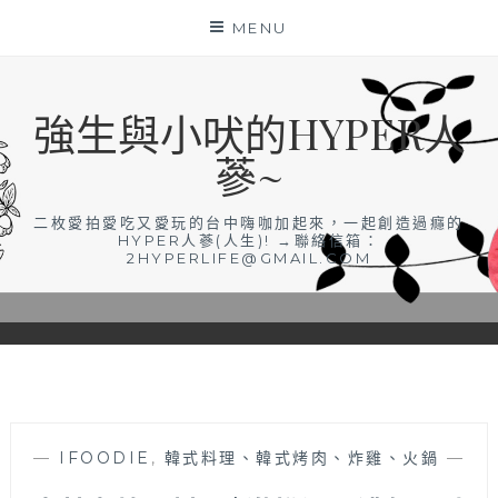
Skip
MENU
to
content
強生與小吠的HYPER人
蔘~
二枚愛拍愛吃又愛玩的台中嗨咖加起來，一起創造過癮的
HYPER人蔘(人生)! →聯絡信箱：
2HYPERLIFE@GMAIL.COM
—
IFOODIE
,
韓式料理、韓式烤肉、炸雞、火鍋
—