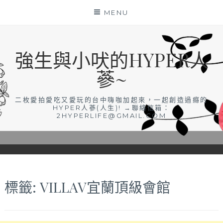
Skip
MENU
to
content
強生與小吠的HYPER人
蔘~
二枚愛拍愛吃又愛玩的台中嗨咖加起來，一起創造過癮的
HYPER人蔘(人生)! →聯絡信箱：
2HYPERLIFE@GMAIL.COM
標籤:
VILLAV宜蘭頂級會館