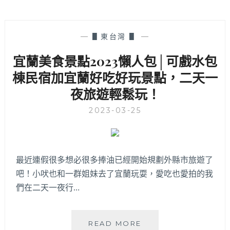
—
▋東台灣 ▋
—
宜蘭美食景點2023懶人包│可戲水包
棟民宿加宜蘭好吃好玩景點，二天一
夜旅遊輕鬆玩！
2023-03-25
最近連假很多想必很多捧油已經開始規劃外縣市旅遊了
吧！小吠也和一群姐妹去了宜蘭玩耍，愛吃也愛拍的我
們在二天一夜行…
宜
READ MORE