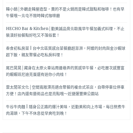
韓小鍋│外觀走韓屋造型，賣的不是火鍋而是韓式甜點和咖啡！也有早
午餐哦～北屯不限時韓式咖啡廳
HECHO Bar & Kitchen│勤美誠品旁北歐風早午餐加義式料理，不止
裝潢好拍餐點好吃又不落俗套！
叁食初私房菜 | 台中北區質感台菜餐廳超澎湃，阿嬤的封肉與金沙蝦球
超下飯，親友聚餐必吃私房料理！
尾巴晃晃│藏身在太原火車站周邊巷弄的質感早午餐，必吃層次感豐富
的蝦蝦班尼迪克蛋還有迷你小肉桂！
雲太閒茶文化│空間寬敞漂亮適合聚餐的複合式茶店，自帶停車位停車
方便！店內還有藝術品也是亮點哦～近捷運豐樂公園站
牛谷牛肉麵 | 隱身公正路的爆汁美味，近勤美和向上市場，每日熬煮牛
肉湯頭，下午不休息從早爽吃到晚！