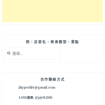
吃
好
玩
景
點，
二
天
一
例：店家名、美食類型、景點
夜
搜
旅
尋
遊
關
輕
鍵
鬆
字:
玩！
合作聯絡方式
2hyperlife@gmail.com
LINE搜尋: @pjv8210b