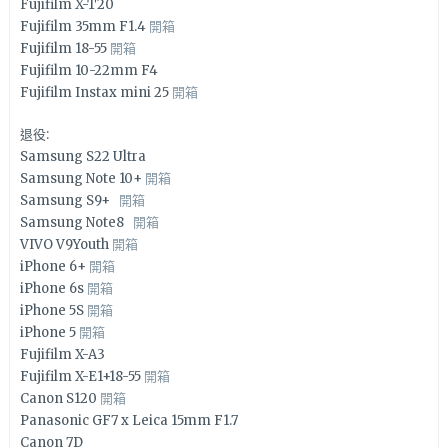
Fujifilm X-T20
Fujifilm 35mm F1.4
開箱
Fujifilm 18-55
開箱
Fujifilm 10-22mm F4
Fujifilm Instax mini 25
開箱
退役:
Samsung S22 Ultra
Samsung Note 10+
開箱
Samsung S9+
開箱
Samsung Note8
開箱
VIVO V9Youth
開箱
iPhone 6+
開箱
iPhone 6s
開箱
iPhone 5S
開箱
iPhone 5
開箱
Fujifilm X-A3
Fujifilm X-E1+18-55
開箱
Canon S120
開箱
Panasonic GF7 x Leica 15mm F1.7
Canon 7D