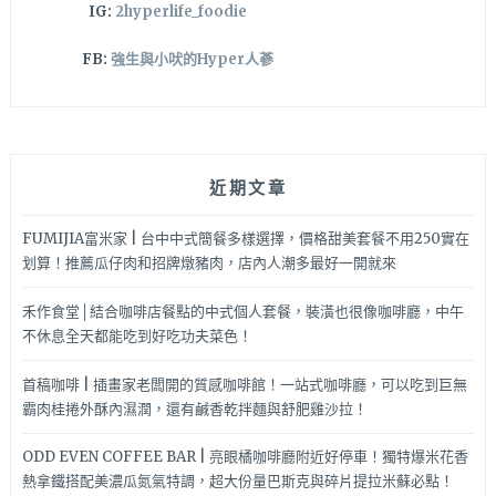
IG:
2hyperlife_foodie
FB:
強生與小吠的Hyper人蔘
近期文章
FUMIJIA富米家 | 台中中式簡餐多樣選擇，價格甜美套餐不用250實在
划算！推薦瓜仔肉和招牌燉豬肉，店內人潮多最好一開就來
禾作食堂│結合咖啡店餐點的中式個人套餐，裝潢也很像咖啡廳，中午
不休息全天都能吃到好吃功夫菜色！
首稿咖啡 | 插畫家老闆開的質感咖啡館！一站式咖啡廳，可以吃到巨無
霸肉桂捲外酥內濕潤，還有鹹香乾拌麵與舒肥雞沙拉！
ODD EVEN COFFEE BAR | 亮眼橘咖啡廳附近好停車！獨特爆米花香
熱拿鐵搭配美濃瓜氮氣特調，超大份量巴斯克與碎片提拉米蘇必點！