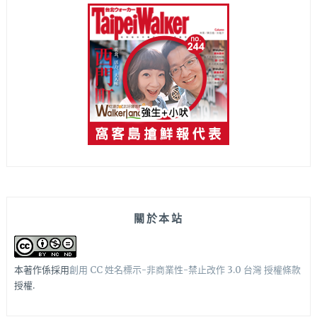
關於本站
本著作係採用
創用 CC 姓名標示-非商業性-禁止改作 3.0 台灣 授權條款
授權.