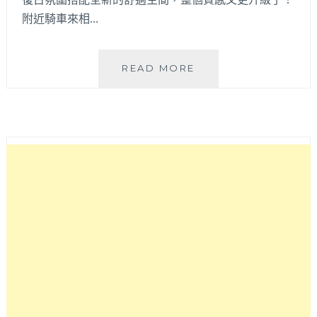
附近騎車來相…
TAKU
READ MORE
牛
丼
專
賣
│
肉
量
炸
裂
的
雙
味
牛
丼
與
牛