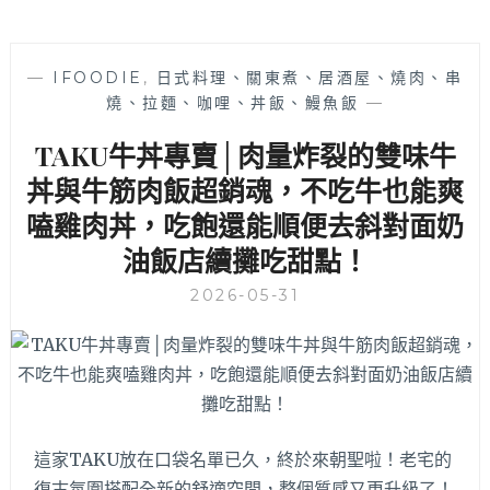
—
IFOODIE
,
日式料理、關東煮、居酒屋、燒肉、串
燒、拉麵、咖哩、丼飯、鰻魚飯
—
TAKU牛丼專賣│肉量炸裂的雙味牛
丼與牛筋肉飯超銷魂，不吃牛也能爽
嗑雞肉丼，吃飽還能順便去斜對面奶
油飯店續攤吃甜點！
2026-05-31
這家TAKU放在口袋名單已久，終於來朝聖啦！老宅的
復古氛圍搭配全新的舒適空間，整個質感又更升級了！