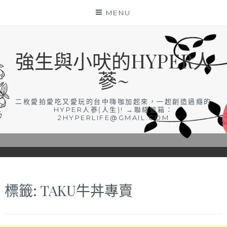
Skip
MENU
to
content
強生與小吠的HYPER人
蔘~
二枚愛拍愛吃又愛玩的台中嗨咖加起來，一起創造過癮的
HYPER人蔘(人生)! →聯絡信箱：
2HYPERLIFE@GMAIL.COM
標籤:
TAKU牛丼專賣