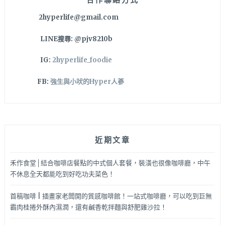
順
2hyperlife@gmail.com
便
去
LINE搜尋: @pjv8210b
斜
對
IG:
2hyperlife_foodie
面
奶
FB:
強生與小吠的Hyper人蔘
油
飯
店
續
攤
近期文章
吃
甜
點！
禾作食堂│結合咖啡店餐點的中式個人套餐，裝潢也很像咖啡廳，中午
不休息全天都能吃到好吃功夫菜色！
首稿咖啡 | 插畫家老闆開的質感咖啡館！一站式咖啡廳，可以吃到巨無
霸肉桂捲外酥內濕潤，還有鹹香乾拌麵與舒肥雞沙拉！