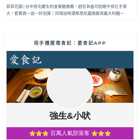
菲菲花園│台中西屯慶生約會餐廳推薦，超狂16盎司肋眼牛排比手掌
大，套餐買一送一好划算！同場加映濃郁黑松露燉飯與義大利麵～
用手機搜尋食記：愛食記APP