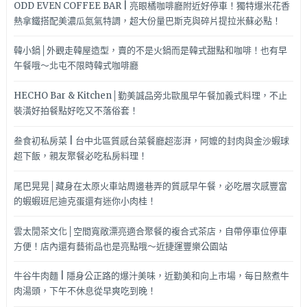
ODD EVEN COFFEE BAR | 亮眼橘咖啡廳附近好停車！獨特爆米花香
熱拿鐵搭配美濃瓜氮氣特調，超大份量巴斯克與碎片提拉米蘇必點！
韓小鍋│外觀走韓屋造型，賣的不是火鍋而是韓式甜點和咖啡！也有早
午餐哦～北屯不限時韓式咖啡廳
HECHO Bar & Kitchen│勤美誠品旁北歐風早午餐加義式料理，不止
裝潢好拍餐點好吃又不落俗套！
叁食初私房菜 | 台中北區質感台菜餐廳超澎湃，阿嬤的封肉與金沙蝦球
超下飯，親友聚餐必吃私房料理！
尾巴晃晃│藏身在太原火車站周邊巷弄的質感早午餐，必吃層次感豐富
的蝦蝦班尼迪克蛋還有迷你小肉桂！
雲太閒茶文化│空間寬敞漂亮適合聚餐的複合式茶店，自帶停車位停車
方便！店內還有藝術品也是亮點哦～近捷運豐樂公園站
牛谷牛肉麵 | 隱身公正路的爆汁美味，近勤美和向上市場，每日熬煮牛
肉湯頭，下午不休息從早爽吃到晚！