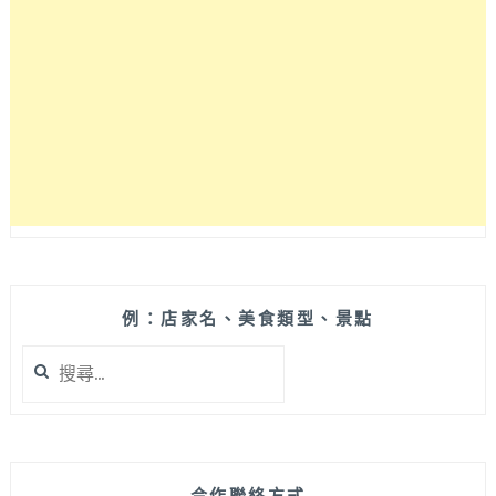
筋
肉
飯
超
銷
魂，
不
吃
牛
也
能
爽
嗑
例：店家名、美食類型、景點
雞
搜
肉
尋
丼，
關
吃
鍵
飽
字:
還
能
合作聯絡方式