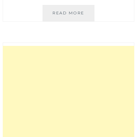
ONIBUS
READ MORE
COFFEE
台
中
店
│
東
京
人
氣
潮
流
咖
啡
店
插
旗
台
中！