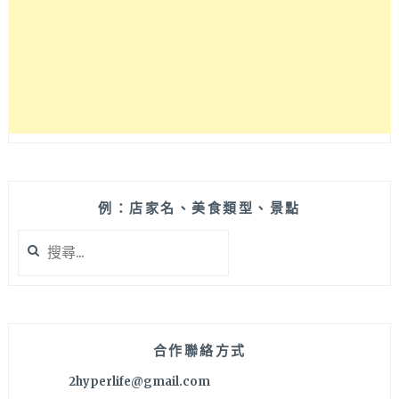
近
台
中
科
博
館
與
勤
美
草
悟
例：店家名、美食類型、景點
道，
搜
咖
尋
啡
關
甜
鍵
點
字:
表
現
合作聯絡方式
很
2hyperlife@gmail.com
不