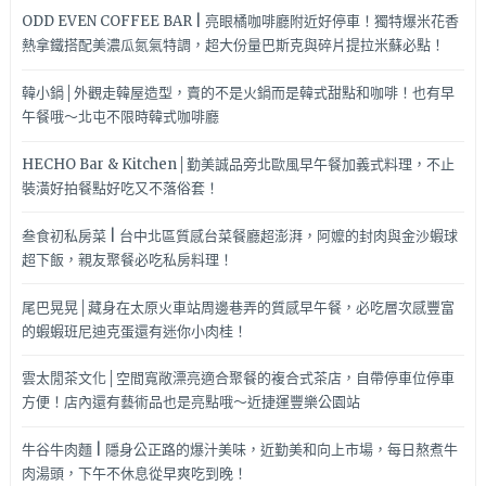
ODD EVEN COFFEE BAR | 亮眼橘咖啡廳附近好停車！獨特爆米花香
熱拿鐵搭配美濃瓜氮氣特調，超大份量巴斯克與碎片提拉米蘇必點！
韓小鍋│外觀走韓屋造型，賣的不是火鍋而是韓式甜點和咖啡！也有早
午餐哦～北屯不限時韓式咖啡廳
HECHO Bar & Kitchen│勤美誠品旁北歐風早午餐加義式料理，不止
裝潢好拍餐點好吃又不落俗套！
叁食初私房菜 | 台中北區質感台菜餐廳超澎湃，阿嬤的封肉與金沙蝦球
超下飯，親友聚餐必吃私房料理！
尾巴晃晃│藏身在太原火車站周邊巷弄的質感早午餐，必吃層次感豐富
的蝦蝦班尼迪克蛋還有迷你小肉桂！
雲太閒茶文化│空間寬敞漂亮適合聚餐的複合式茶店，自帶停車位停車
方便！店內還有藝術品也是亮點哦～近捷運豐樂公園站
牛谷牛肉麵 | 隱身公正路的爆汁美味，近勤美和向上市場，每日熬煮牛
肉湯頭，下午不休息從早爽吃到晚！