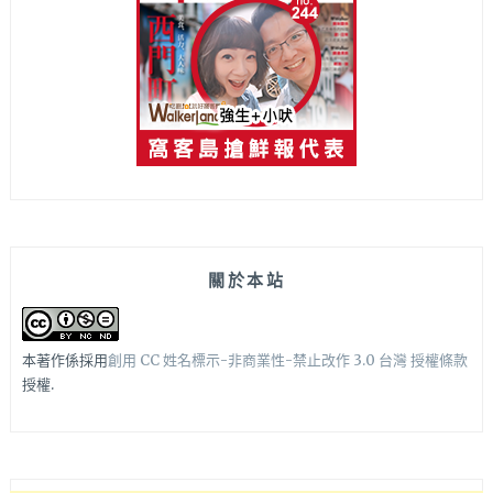
關於本站
本著作係採用
創用 CC 姓名標示-非商業性-禁止改作 3.0 台灣 授權條款
授權.