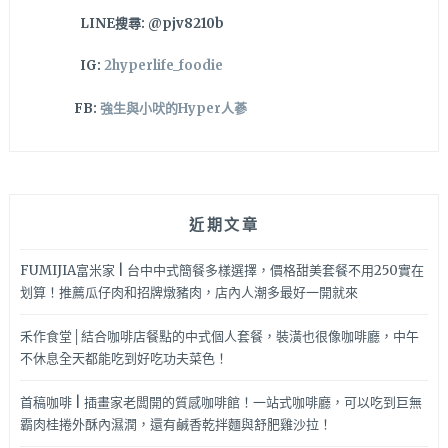
錯
LINE搜尋: @pjv8210b
哦
～
IG:
2hyperlife_foodie
FB:
強生與小吠的Hyper人蔘
近期文章
FUMIJIA富米家 | 台中中式簡餐多樣選擇，價格甜美套餐不用250實在
划算！推薦瓜仔肉和招牌燉豬肉，店內人潮多最好一開就來
禾作食堂│結合咖啡店餐點的中式個人套餐，裝潢也很像咖啡廳，中午
不休息全天都能吃到好吃功夫菜色！
首稿咖啡 | 插畫家老闆開的質感咖啡館！一站式咖啡廳，可以吃到巨無
霸肉桂捲外酥內濕潤，還有鹹香乾拌麵與舒肥雞沙拉！