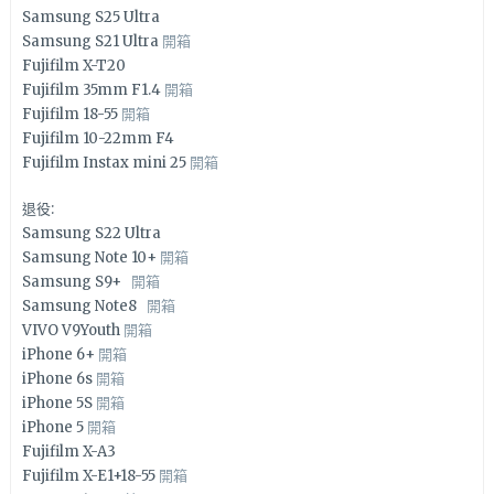
Samsung S25 Ultra
Samsung S21 Ultra
開箱
Fujifilm X-T20
Fujifilm 35mm F1.4
開箱
Fujifilm 18-55
開箱
Fujifilm 10-22mm F4
Fujifilm Instax mini 25
開箱
退役:
Samsung S22 Ultra
Samsung Note 10+
開箱
Samsung S9+
開箱
Samsung Note8
開箱
VIVO V9Youth
開箱
iPhone 6+
開箱
iPhone 6s
開箱
iPhone 5S
開箱
iPhone 5
開箱
Fujifilm X-A3
Fujifilm X-E1+18-55
開箱