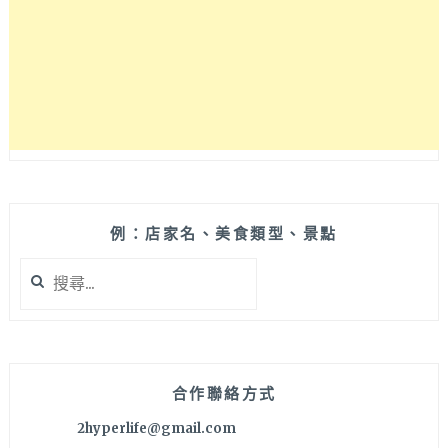
選
擇
性
多，
就
在
SOGO
旁
邊！
想
升
例：店家名、美食類型、景點
級
搜
和
尋
牛
關
和
鍵
高
字:
品
質
合作聯絡方式
海
2hyperlife@gmail.com
鮮