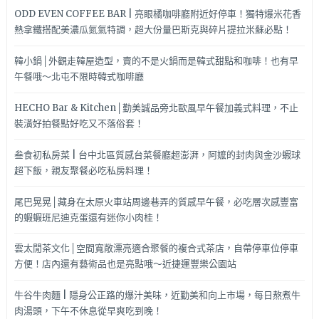
ODD EVEN COFFEE BAR | 亮眼橘咖啡廳附近好停車！獨特爆米花香
熱拿鐵搭配美濃瓜氮氣特調，超大份量巴斯克與碎片提拉米蘇必點！
韓小鍋│外觀走韓屋造型，賣的不是火鍋而是韓式甜點和咖啡！也有早
午餐哦～北屯不限時韓式咖啡廳
HECHO Bar & Kitchen│勤美誠品旁北歐風早午餐加義式料理，不止
裝潢好拍餐點好吃又不落俗套！
叁食初私房菜 | 台中北區質感台菜餐廳超澎湃，阿嬤的封肉與金沙蝦球
超下飯，親友聚餐必吃私房料理！
尾巴晃晃│藏身在太原火車站周邊巷弄的質感早午餐，必吃層次感豐富
的蝦蝦班尼迪克蛋還有迷你小肉桂！
雲太閒茶文化│空間寬敞漂亮適合聚餐的複合式茶店，自帶停車位停車
方便！店內還有藝術品也是亮點哦～近捷運豐樂公園站
牛谷牛肉麵 | 隱身公正路的爆汁美味，近勤美和向上市場，每日熬煮牛
肉湯頭，下午不休息從早爽吃到晚！