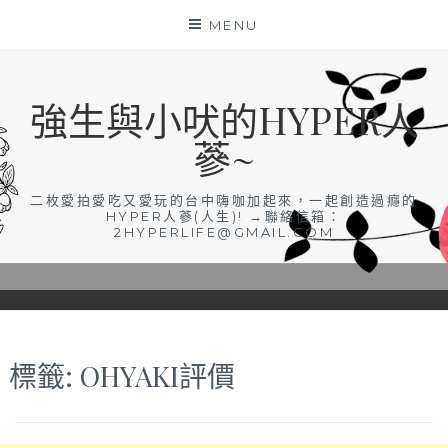
Skip
MENU
to
content
強生與小吠的HYPER人
蔘~
二枚愛拍愛吃又愛玩的台中嗨咖加起來，一起創造過癮的
HYPER人蔘(人生)! →聯絡信箱：
2HYPERLIFE@GMAIL.COM
標籤:
OHYAKI評價