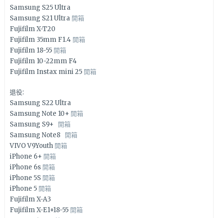
Samsung S25 Ultra
Samsung S21 Ultra
開箱
Fujifilm X-T20
Fujifilm 35mm F1.4
開箱
Fujifilm 18-55
開箱
Fujifilm 10-22mm F4
Fujifilm Instax mini 25
開箱
退役:
Samsung S22 Ultra
Samsung Note 10+
開箱
Samsung S9+
開箱
Samsung Note8
開箱
VIVO V9Youth
開箱
iPhone 6+
開箱
iPhone 6s
開箱
iPhone 5S
開箱
iPhone 5
開箱
Fujifilm X-A3
Fujifilm X-E1+18-55
開箱