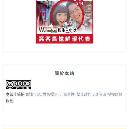
關於本站
本著作係採用
創用 CC 姓名標示-非商業性-禁止改作 3.0 台灣 授權條款
授權.