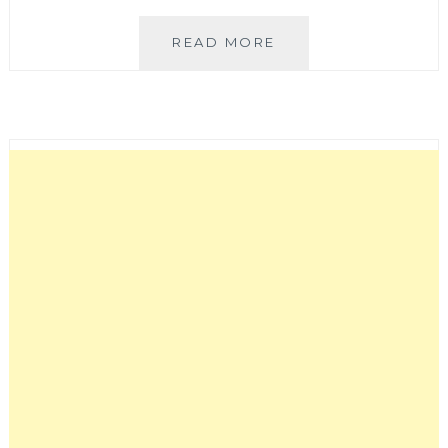
OH
READ MORE
!
YAKI
日
式
精
緻
炭
火
燒
肉
台
中
店
|
燒
肉
套
餐