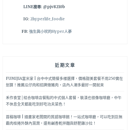
吃
LINE搜尋: @pjv8210b
到
飽
IG:
2hyperlife_foodie
CP
也
FB:
強生與小吠的Hyper人蔘
太
高
啦！
近期文章
FUMIJIA富米家 | 台中中式簡餐多樣選擇，價格甜美套餐不用250實在
划算！推薦瓜仔肉和招牌燉豬肉，店內人潮多最好一開就來
禾作食堂│結合咖啡店餐點的中式個人套餐，裝潢也很像咖啡廳，中午
不休息全天都能吃到好吃功夫菜色！
首稿咖啡 | 插畫家老闆開的質感咖啡館！一站式咖啡廳，可以吃到巨無
霸肉桂捲外酥內濕潤，還有鹹香乾拌麵與舒肥雞沙拉！