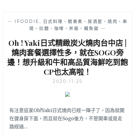
—
IFOODIE
,
日式料理、關東煮、居酒屋、燒肉、串
燒、拉麵、咖哩、丼飯、鰻魚飯
—
Oh ! Yaki日式精緻炭火燒肉台中店 |
燒肉套餐選擇性多，就在SOGO旁
邊！想升級和牛和高品質海鮮吃到飽
CP也太高啦！
2020-11-25
有注意這家Oh!Yaki日式燒肉已經一陣子了，因為就開
在健身房下面，而且就在Sogo後方，不管開車或是走
路經過…