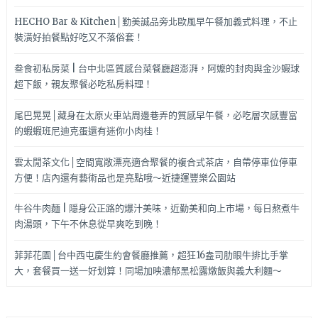
HECHO Bar & Kitchen│勤美誠品旁北歐風早午餐加義式料理，不止
裝潢好拍餐點好吃又不落俗套！
叁食初私房菜 | 台中北區質感台菜餐廳超澎湃，阿嬤的封肉與金沙蝦球
超下飯，親友聚餐必吃私房料理！
尾巴晃晃│藏身在太原火車站周邊巷弄的質感早午餐，必吃層次感豐富
的蝦蝦班尼迪克蛋還有迷你小肉桂！
雲太閒茶文化│空間寬敞漂亮適合聚餐的複合式茶店，自帶停車位停車
方便！店內還有藝術品也是亮點哦～近捷運豐樂公園站
牛谷牛肉麵 | 隱身公正路的爆汁美味，近勤美和向上市場，每日熬煮牛
肉湯頭，下午不休息從早爽吃到晚！
菲菲花園│台中西屯慶生約會餐廳推薦，超狂16盎司肋眼牛排比手掌
大，套餐買一送一好划算！同場加映濃郁黑松露燉飯與義大利麵～