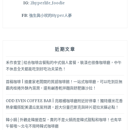
IG:
2hyperlife_foodie
FB:
強生與小吠的Hyper人蔘
近期文章
禾作食堂│結合咖啡店餐點的中式個人套餐，裝潢也很像咖啡廳，中午
不休息全天都能吃到好吃功夫菜色！
首稿咖啡 | 插畫家老闆開的質感咖啡館！一站式咖啡廳，可以吃到巨無
霸肉桂捲外酥內濕潤，還有鹹香乾拌麵與舒肥雞沙拉！
ODD EVEN COFFEE BAR | 亮眼橘咖啡廳附近好停車！獨特爆米花香
熱拿鐵搭配美濃瓜氮氣特調，超大份量巴斯克與碎片提拉米蘇必點！
韓小鍋│外觀走韓屋造型，賣的不是火鍋而是韓式甜點和咖啡！也有早
午餐哦～北屯不限時韓式咖啡廳