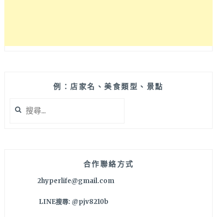
一
樣
主
食，
六
日
午
後
例：店家名、美食類型、景點
不
搜
休
尋
息
關
可
鍵
避
字:
開
人
合作聯絡方式
潮
2hyperlife@gmail.com
來
吃
LINE搜尋: @pjv8210b