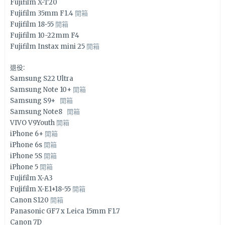
Fujifilm X-T20
Fujifilm 35mm F1.4
開箱
Fujifilm 18-55
開箱
Fujifilm 10-22mm F4
Fujifilm Instax mini 25
開箱
退役:
Samsung S22 Ultra
Samsung Note 10+
開箱
Samsung S9+
開箱
Samsung Note8
開箱
VIVO V9Youth
開箱
iPhone 6+
開箱
iPhone 6s
開箱
iPhone 5S
開箱
iPhone 5
開箱
Fujifilm X-A3
Fujifilm X-E1+18-55
開箱
Canon S120
開箱
Panasonic GF7 x Leica 15mm F1.7
Canon 7D