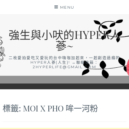
Skip
MENU
to
content
強生與小吠的HYPER人
蔘~
二枚愛拍愛吃又愛玩的台中嗨咖加起來，一起創造過癮的
HYPER人蔘(人生)! →聯絡信箱：
2HYPERLIFE@GMAIL.COM
標籤:
MOI X PHO 哞一河粉