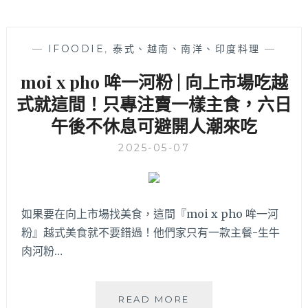
—
IFOODIE
,
泰式、越南、南洋、印度料理
—
moi x pho 哞一河粉 | 向上市場吃越
式就這間！只專注賣一樣主食，六日
午後不休息可避開人潮來吃
2025-05-07
如果要在向上市場找美食，這間『moi x pho 哞一河
粉』越式美食就不要錯過！他們家只有一款主餐-生牛
肉河粉…
MOI
READ MORE