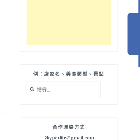
例：店家名、美食類型、景點
搜
尋
關
鍵
字:
合作聯絡方式
2hyperlife@gmail.com