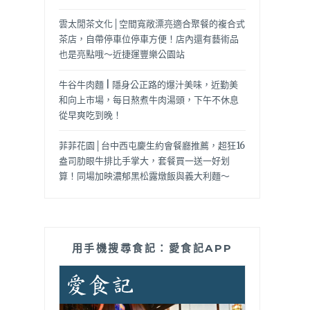
雲太閒茶文化│空間寬敞漂亮適合聚餐的複合式
茶店，自帶停車位停車方便！店內還有藝術品
也是亮點哦～近捷運豐樂公園站
牛谷牛肉麵 | 隱身公正路的爆汁美味，近勤美
和向上市場，每日熬煮牛肉湯頭，下午不休息
從早爽吃到晚！
菲菲花園│台中西屯慶生約會餐廳推薦，超狂16
盎司肋眼牛排比手掌大，套餐買一送一好划
算！同場加映濃郁黑松露燉飯與義大利麵～
用手機搜尋食記：愛食記APP