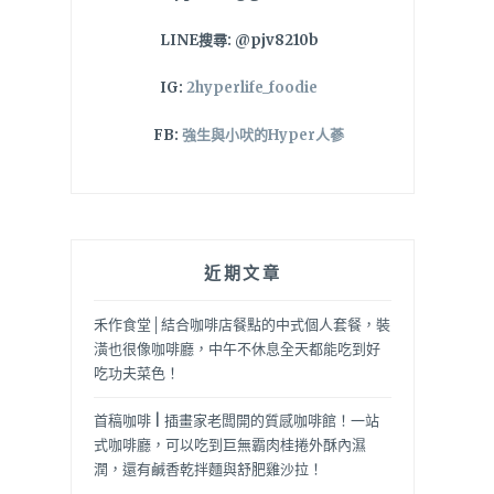
LINE搜尋: @pjv8210b
IG:
2hyperlife_foodie
FB:
強生與小吠的Hyper人蔘
近期文章
禾作食堂│結合咖啡店餐點的中式個人套餐，裝
潢也很像咖啡廳，中午不休息全天都能吃到好
吃功夫菜色！
首稿咖啡 | 插畫家老闆開的質感咖啡館！一站
式咖啡廳，可以吃到巨無霸肉桂捲外酥內濕
潤，還有鹹香乾拌麵與舒肥雞沙拉！