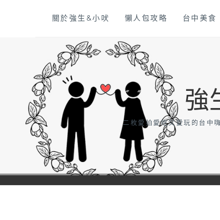
Skip
關於強生&小吠
懶人包攻略
台中美食
to
content
強
二枚愛拍愛吃又愛玩的台中嗨