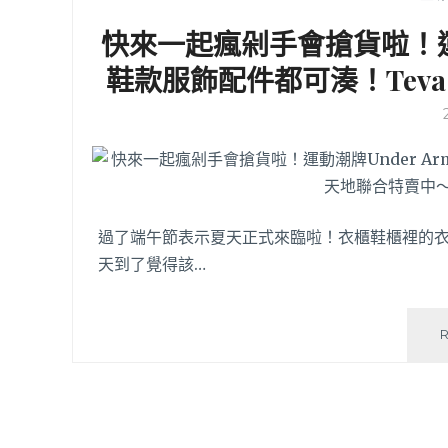
快來一起瘋剁手會搶貨啦！運動潮
鞋款服飾配件都可湊！Teva
過了端午節表示夏天正式來臨啦！衣櫃鞋櫃裡的
天到了覺得該…