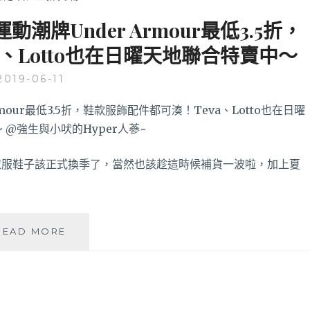
牌Under Armour最低3.5折，
、Lotto也在日曜天地聯合特賣中～
2019-06-11
衣服鞋子該正式換季了，當然也該趁這時候補貨一波啦，加上夏
快
READ MORE
來
一
起
瘋
剁