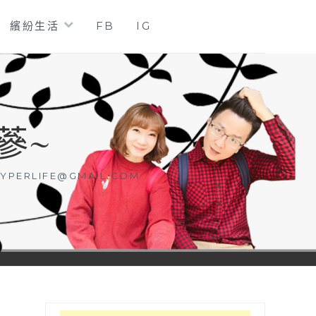
繽紛生活
FB
IG
蔘~
YPERLIFE@GMAIL.COM