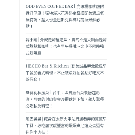
ODD EVEN COFFEE BAR | 亮眼橘咖啡廳附
近好停車！獨特爆米花香熱拿鐵搭配美濃瓜氮
氣特調，超大份量巴斯克與碎片提拉米蘇必
點！
韓小鍋│外觀走韓屋造型，賣的不是火鍋而是韓
式甜點和咖啡！也有早午餐哦～北屯不限時韓
式咖啡廳
HECHO Bar & Kitchen│勤美誠品旁北歐風早
午餐加義式料理，不止裝潢好拍餐點好吃又不
落俗套！
叁食初私房菜 | 台中北區質感台菜餐廳超澎
湃，阿嬤的封肉與金沙蝦球超下飯，親友聚餐
必吃私房料理！
尾巴晃晃│藏身在太原火車站周邊巷弄的質感早
午餐，必吃層次感豐富的蝦蝦班尼迪克蛋還有
迷你小肉桂！