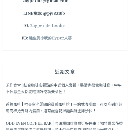
2hyperlife@gmail.com
～
LINE搜尋: @pjv8210b
IG:
2hyperlife_foodie
FB:
強生與小吠的Hyper人蔘
近期文章
禾作食堂│結合咖啡店餐點的中式個人套餐，裝潢也很像咖啡廳，中午
不休息全天都能吃到好吃功夫菜色！
首稿咖啡 | 插畫家老闆開的質感咖啡館！一站式咖啡廳，可以吃到巨無
霸肉桂捲外酥內濕潤，還有鹹香乾拌麵與舒肥雞沙拉！
ODD EVEN COFFEE BAR | 亮眼橘咖啡廳附近好停車！獨特爆米花香
熱拿鐵搭配美濃瓜氮氣特調，超大份量巴斯克與碎片提拉米蘇必點！