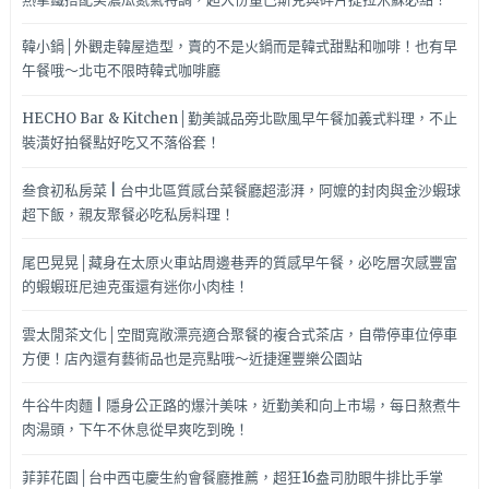
韓小鍋│外觀走韓屋造型，賣的不是火鍋而是韓式甜點和咖啡！也有早
午餐哦～北屯不限時韓式咖啡廳
HECHO Bar & Kitchen│勤美誠品旁北歐風早午餐加義式料理，不止
裝潢好拍餐點好吃又不落俗套！
叁食初私房菜 | 台中北區質感台菜餐廳超澎湃，阿嬤的封肉與金沙蝦球
超下飯，親友聚餐必吃私房料理！
尾巴晃晃│藏身在太原火車站周邊巷弄的質感早午餐，必吃層次感豐富
的蝦蝦班尼迪克蛋還有迷你小肉桂！
雲太閒茶文化│空間寬敞漂亮適合聚餐的複合式茶店，自帶停車位停車
方便！店內還有藝術品也是亮點哦～近捷運豐樂公園站
牛谷牛肉麵 | 隱身公正路的爆汁美味，近勤美和向上市場，每日熬煮牛
肉湯頭，下午不休息從早爽吃到晚！
菲菲花園│台中西屯慶生約會餐廳推薦，超狂16盎司肋眼牛排比手掌