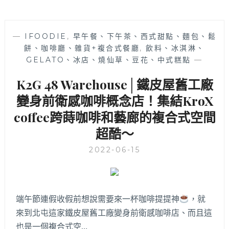
—
IFOODIE
,
早午餐、下午茶、西式甜點、麵包、鬆
餅、咖啡廳、雜貨+複合式餐廳
,
飲料、冰淇淋、
GELATO、冰店、燒仙草、豆花、中式糕點
—
K2G 48 Warehouse│鐵皮屋舊工廠
變身前衛感咖啡概念店！集結KroX
coffee跨蒔咖啡和藝廊的複合式空間
超酷～
2022-06-15
端午節連假收假前想說需要來一杯咖啡提提神
，就
來到北屯這家鐵皮屋舊工廠變身前衛感咖啡店、而且這
也是一個複合式空…