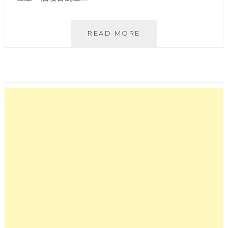
K2G
READ MORE
48
WAREHOUSE│
鐵
皮
屋
舊
工
廠
變
身
前
衛
感
咖
啡
概
念