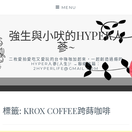
Skip
MENU
to
content
強生與小吠的HYPER人
蔘~
二枚愛拍愛吃又愛玩的台中嗨咖加起來，一起創造過癮的
HYPER人蔘(人生)! →聯絡信箱：
2HYPERLIFE@GMAIL.COM
標籤:
KROX COFFEE跨蒔咖啡