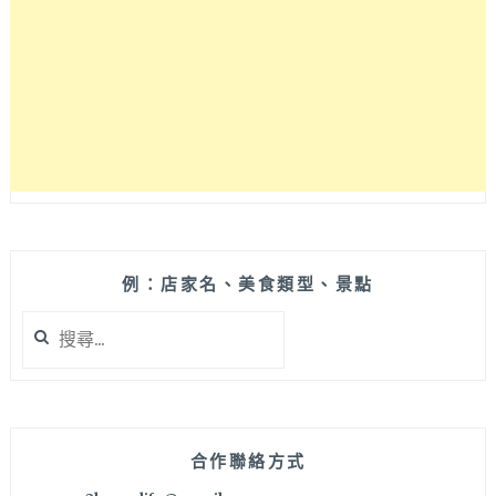
店！
集
結
KROX
COFFEE
跨
蒔
咖
啡
和
藝
廊
例：店家名、美食類型、景點
的
搜
複
尋
合
關
式
鍵
空
字:
間
超
合作聯絡方式
酷