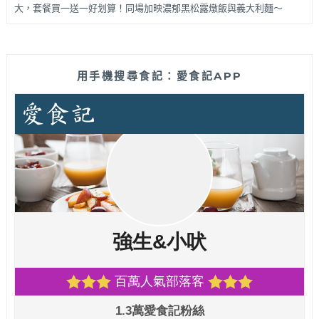
大，套餐買一送一好划算！同場加映濃郁黑松露燉飯與義大利麵～
用手機搜尋食記：愛食記APP