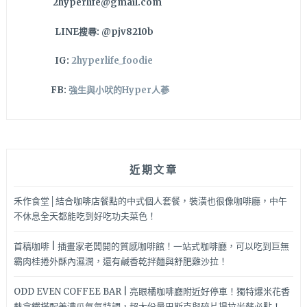
2hyperlife@gmail.com
～
LINE搜尋: @pjv8210b
IG:
2hyperlife_foodie
FB:
強生與小吠的Hyper人蔘
近期文章
禾作食堂│結合咖啡店餐點的中式個人套餐，裝潢也很像咖啡廳，中午
不休息全天都能吃到好吃功夫菜色！
首稿咖啡 | 插畫家老闆開的質感咖啡館！一站式咖啡廳，可以吃到巨無
霸肉桂捲外酥內濕潤，還有鹹香乾拌麵與舒肥雞沙拉！
ODD EVEN COFFEE BAR | 亮眼橘咖啡廳附近好停車！獨特爆米花香
熱拿鐵搭配美濃瓜氮氣特調，超大份量巴斯克與碎片提拉米蘇必點！