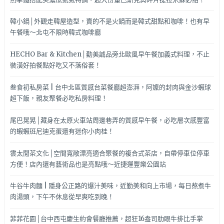
韓小鍋│外觀走韓屋造型，賣的不是火鍋而是韓式甜點和咖啡！也有早
午餐哦～北屯不限時韓式咖啡廳
HECHO Bar & Kitchen│勤美誠品旁北歐風早午餐加義式料理，不止
裝潢好拍餐點好吃又不落俗套！
叁食初私房菜 | 台中北區質感台菜餐廳超澎湃，阿嬤的封肉與金沙蝦球
超下飯，親友聚餐必吃私房料理！
尾巴晃晃│藏身在太原火車站周邊巷弄的質感早午餐，必吃層次感豐富
的蝦蝦班尼迪克蛋還有迷你小肉桂！
雲太閒茶文化│空間寬敞漂亮適合聚餐的複合式茶店，自帶停車位停車
方便！店內還有藝術品也是亮點哦～近捷運豐樂公園站
牛谷牛肉麵 | 隱身公正路的爆汁美味，近勤美和向上市場，每日熬煮牛
肉湯頭，下午不休息從早爽吃到晚！
菲菲花園│台中西屯慶生約會餐廳推薦，超狂16盎司肋眼牛排比手掌