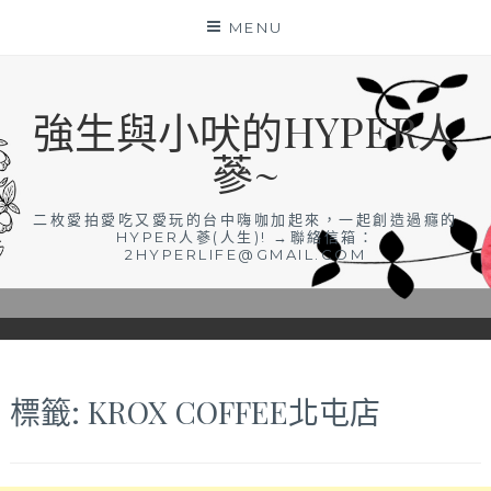
Skip
MENU
to
content
強生與小吠的HYPER人
蔘~
二枚愛拍愛吃又愛玩的台中嗨咖加起來，一起創造過癮的
HYPER人蔘(人生)! →聯絡信箱：
2HYPERLIFE@GMAIL.COM
標籤:
KROX COFFEE北屯店