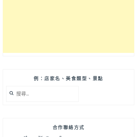
店！
集
結
KROX
COFFEE
跨
蒔
咖
啡
和
藝
廊
例：店家名、美食類型、景點
的
搜
複
尋
合
關
式
鍵
空
字:
間
超
合作聯絡方式
酷