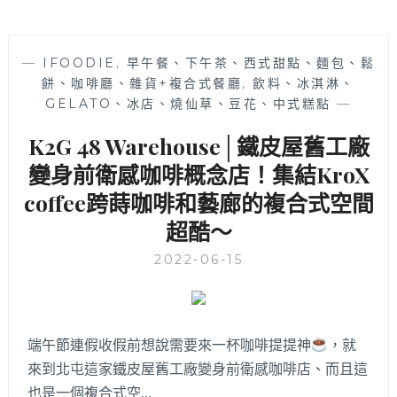
—
IFOODIE
,
早午餐、下午茶、西式甜點、麵包、鬆
餅、咖啡廳、雜貨+複合式餐廳
,
飲料、冰淇淋、
GELATO、冰店、燒仙草、豆花、中式糕點
—
K2G 48 Warehouse│鐵皮屋舊工廠
變身前衛感咖啡概念店！集結KroX
coffee跨蒔咖啡和藝廊的複合式空間
超酷～
2022-06-15
端午節連假收假前想說需要來一杯咖啡提提神
，就
來到北屯這家鐵皮屋舊工廠變身前衛感咖啡店、而且這
也是一個複合式空…