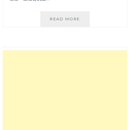
K2G
READ MORE
48
WAREHOUSE│
鐵
皮
屋
舊
工
廠
變
身
前
衛
感
咖
啡
概
念