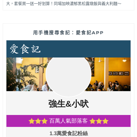
大，套餐買一送一好划算！同場加映濃郁黑松露燉飯與義大利麵～
用手機搜尋食記：愛食記APP