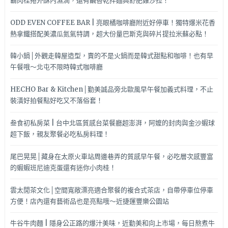
霸肉桂捲外酥內濕潤，還有鹹香乾拌麵與舒肥雞沙拉！
ODD EVEN COFFEE BAR | 亮眼橘咖啡廳附近好停車！獨特爆米花香
熱拿鐵搭配美濃瓜氮氣特調，超大份量巴斯克與碎片提拉米蘇必點！
韓小鍋│外觀走韓屋造型，賣的不是火鍋而是韓式甜點和咖啡！也有早
午餐哦～北屯不限時韓式咖啡廳
HECHO Bar & Kitchen│勤美誠品旁北歐風早午餐加義式料理，不止
裝潢好拍餐點好吃又不落俗套！
叁食初私房菜 | 台中北區質感台菜餐廳超澎湃，阿嬤的封肉與金沙蝦球
超下飯，親友聚餐必吃私房料理！
尾巴晃晃│藏身在太原火車站周邊巷弄的質感早午餐，必吃層次感豐富
的蝦蝦班尼迪克蛋還有迷你小肉桂！
雲太閒茶文化│空間寬敞漂亮適合聚餐的複合式茶店，自帶停車位停車
方便！店內還有藝術品也是亮點哦～近捷運豐樂公園站
牛谷牛肉麵 | 隱身公正路的爆汁美味，近勤美和向上市場，每日熬煮牛