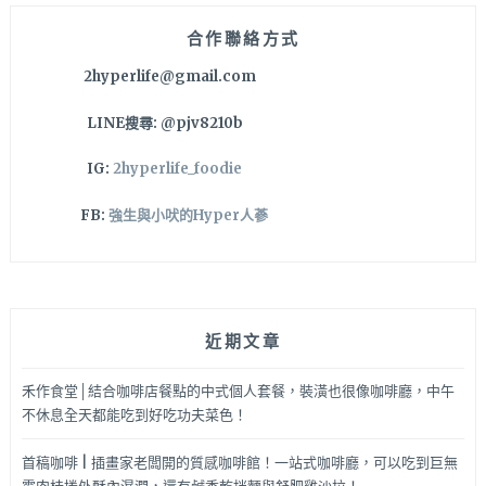
11
點
合作聯絡方式
是
2hyperlife@gmail.com
聊
天
LINE搜尋: @pjv8210b
談
心
IG:
2hyperlife_foodie
好
地
FB:
強生與小吠的Hyper人蔘
方
～
近期文章
禾作食堂│結合咖啡店餐點的中式個人套餐，裝潢也很像咖啡廳，中午
不休息全天都能吃到好吃功夫菜色！
首稿咖啡 | 插畫家老闆開的質感咖啡館！一站式咖啡廳，可以吃到巨無