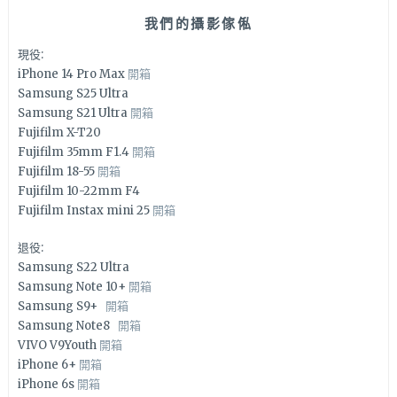
我們的攝影傢俬
現役:
iPhone 14 Pro Max
開箱
Samsung S25 Ultra
Samsung S21 Ultra
開箱
Fujifilm X-T20
Fujifilm 35mm F1.4
開箱
Fujifilm 18-55
開箱
Fujifilm 10-22mm F4
Fujifilm Instax mini 25
開箱
退役:
Samsung S22 Ultra
Samsung Note 10+
開箱
Samsung S9+
開箱
Samsung Note8
開箱
VIVO V9Youth
開箱
iPhone 6+
開箱
iPhone 6s
開箱