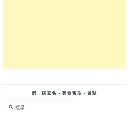
妮
綠
禮
物
盒
包
圍
的
夢
幻
飲
品
輕
食
店，
例：店家名、美食類型、景點
營
搜
業
尋
到
關
晚
鍵
上
字: