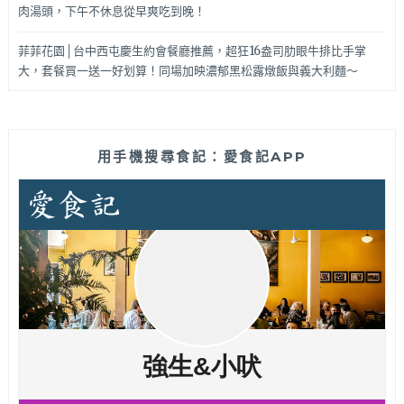
肉湯頭，下午不休息從早爽吃到晚！
菲菲花園│台中西屯慶生約會餐廳推薦，超狂16盎司肋眼牛排比手掌
大，套餐買一送一好划算！同場加映濃郁黑松露燉飯與義大利麵～
用手機搜尋食記：愛食記APP