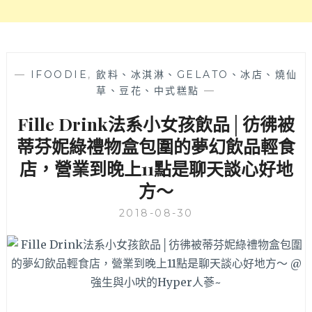
—
IFOODIE
,
飲料、冰淇淋、GELATO、冰店、燒仙
草、豆花、中式糕點
—
Fille Drink法系小女孩飲品│彷彿被
蒂芬妮綠禮物盒包圍的夢幻飲品輕食
店，營業到晚上11點是聊天談心好地
方～
2018-08-30