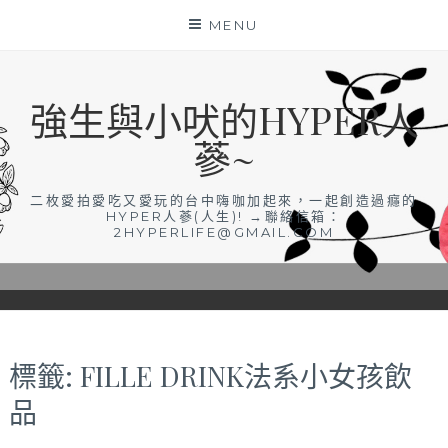
Skip
MENU
to
content
強生與小吠的HYPER人
蔘~
二枚愛拍愛吃又愛玩的台中嗨咖加起來，一起創造過癮的
HYPER人蔘(人生)! →聯絡信箱：
2HYPERLIFE@GMAIL.COM
標籤:
FILLE DRINK法系小女孩飲
品