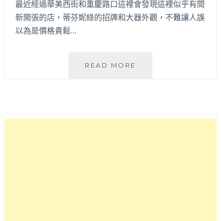
最近經過華美西街和重慶路口這裡會發現這裡似乎有間
新開張的店，蒂芬妮綠的招牌和大器外觀，不難讓人誤
以為是價格貴鬆…
FILLE
READ MORE
DRINK
法
系
小
女
孩
飲
品
│
彷
彿
被
蒂
芬