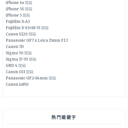
iPhone 6s
開箱
iPhone 5S
開箱
iPhone 5
開箱
Fujifilm X-A3
Fujifilm X-E1+18-55
開箱
Canon S120
開箱
Panasonic GF7 x Leica 15mm F1.7
Canon 7D
Sigma 50
開箱
Sigma 17-70
開箱
GRD 4
開箱
Canon G11
開箱
Panasonic GF2+14mm
開箱
Canon is850
熱門關鍵字