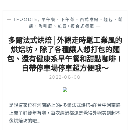
—
IFOODIE
,
早午餐、下午茶、西式甜點、麵包、鬆
餅、咖啡廳、雜貨+複合式餐廳
—
多爾法式烘焙│外觀走時髦工業風的
烘焙坊，除了各種讓人想打包的麵
包、還有健康系早午餐和甜點咖啡！
自帶停車場停車超方便哦～
2022-08-08
是說這家位在河南路上的▸多爾法式烘焙◂在台中河南路
上開了好幾年有啦，每次經過都還是覺得外觀美到超不
像烘焙坊的吧…