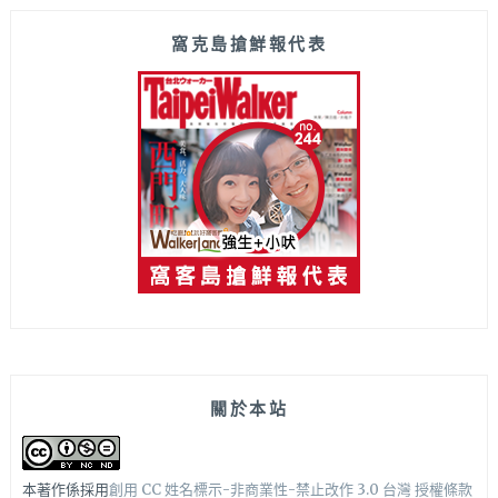
窩克島搶鮮報代表
關於本站
本著作係採用
創用 CC 姓名標示-非商業性-禁止改作 3.0 台灣 授權條款