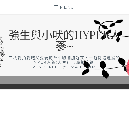
Skip
MENU
to
content
強生與小吠的HYPER人
蔘~
二枚愛拍愛吃又愛玩的台中嗨咖加起來，一起創造過癮的
HYPER人蔘(人生)! →聯絡信箱：
2HYPERLIFE@GMAIL.COM