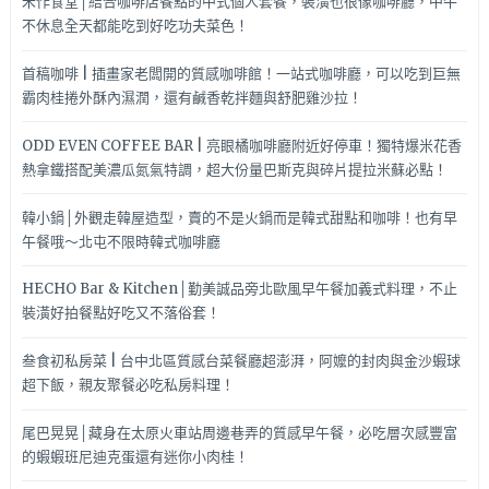
禾作食堂│結合咖啡店餐點的中式個人套餐，裝潢也很像咖啡廳，中午
不休息全天都能吃到好吃功夫菜色！
首稿咖啡 | 插畫家老闆開的質感咖啡館！一站式咖啡廳，可以吃到巨無
霸肉桂捲外酥內濕潤，還有鹹香乾拌麵與舒肥雞沙拉！
ODD EVEN COFFEE BAR | 亮眼橘咖啡廳附近好停車！獨特爆米花香
熱拿鐵搭配美濃瓜氮氣特調，超大份量巴斯克與碎片提拉米蘇必點！
韓小鍋│外觀走韓屋造型，賣的不是火鍋而是韓式甜點和咖啡！也有早
午餐哦～北屯不限時韓式咖啡廳
HECHO Bar & Kitchen│勤美誠品旁北歐風早午餐加義式料理，不止
裝潢好拍餐點好吃又不落俗套！
叁食初私房菜 | 台中北區質感台菜餐廳超澎湃，阿嬤的封肉與金沙蝦球
超下飯，親友聚餐必吃私房料理！
尾巴晃晃│藏身在太原火車站周邊巷弄的質感早午餐，必吃層次感豐富
的蝦蝦班尼迪克蛋還有迷你小肉桂！