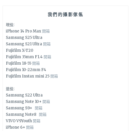
我們的攝影傢俬
現役:
iPhone 14 Pro Max
開箱
Samsung S25 Ultra
Samsung S21 Ultra
開箱
Fujifilm X-T20
Fujifilm 35mm F1.4
開箱
Fujifilm 18-55
開箱
Fujifilm 10-22mm F4
Fujifilm Instax mini 25
開箱
退役:
Samsung S22 Ultra
Samsung Note 10+
開箱
Samsung S9+
開箱
Samsung Note8
開箱
VIVO V9Youth
開箱
iPhone 6+
開箱