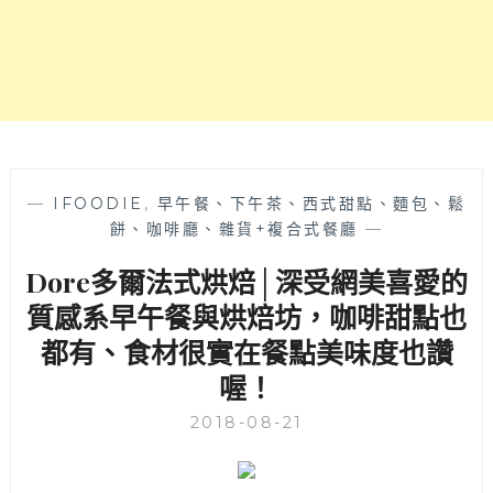
除
了
各
種
讓
人
想
打
包
—
IFOODIE
,
早午餐、下午茶、西式甜點、麵包、鬆
的
餅、咖啡廳、雜貨+複合式餐廳
—
麵
Dore多爾法式烘焙│深受網美喜愛的
包、
還
質感系早午餐與烘焙坊，咖啡甜點也
有
都有、食材很實在餐點美味度也讚
健
康
喔！
系
早
2018-08-21
午
餐
和