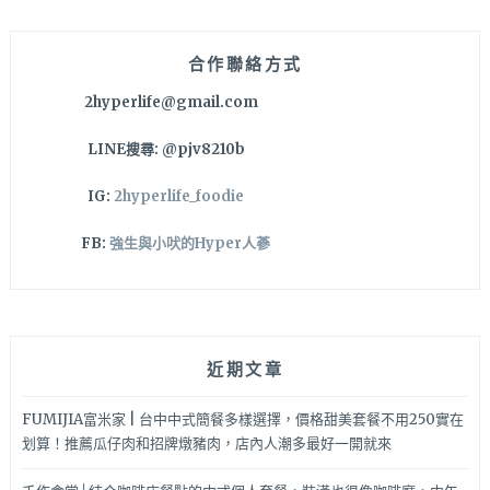
很
字:
實
在
合作聯絡方式
餐
2hyperlife@gmail.com
點
美
LINE搜尋: @pjv8210b
味
度
IG:
2hyperlife_foodie
也
讚
FB:
強生與小吠的Hyper人蔘
喔！
近期文章
FUMIJIA富米家 | 台中中式簡餐多樣選擇，價格甜美套餐不用250實在
划算！推薦瓜仔肉和招牌燉豬肉，店內人潮多最好一開就來