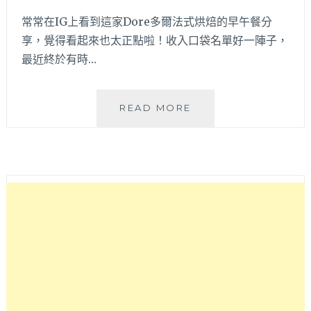
甜
常常在IG上看到這家Dore多爾法式烘焙的早午餐分
點
享，覺得看起來也太正點啦！收入口袋名單好一陣子，
咖
最近終於有時…
啡！
自
帶
停
DORE
READ MORE
車
多
場
爾
停
法
車
式
超
烘
方
焙
便
│
哦
深
～
受
網
美
喜
愛