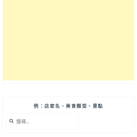
的
質
感
系
早
午
餐
與
烘
焙
坊，
咖
啡
甜
點
也
例：店家名、美食類型、景點
都
搜
有、
尋
食
關
材
鍵