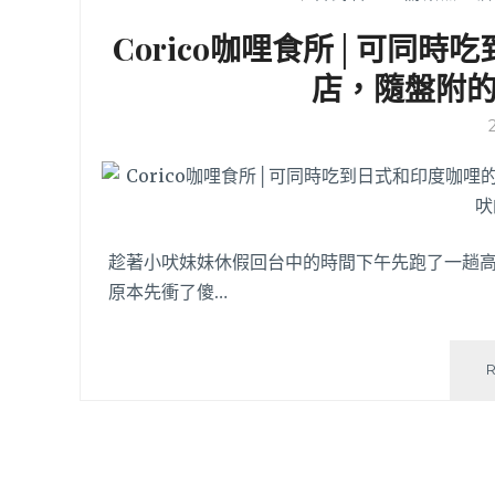
Corico咖哩食所│可同
店，隨盤附
趁著小吠妹妹休假回台中的時間下午先跑了一趟
原本先衝了傻…