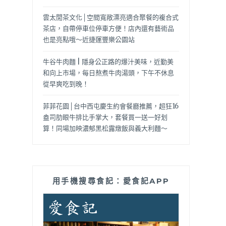
雲太閒茶文化│空間寬敞漂亮適合聚餐的複合式
茶店，自帶停車位停車方便！店內還有藝術品
也是亮點哦～近捷運豐樂公園站
牛谷牛肉麵 | 隱身公正路的爆汁美味，近勤美
和向上市場，每日熬煮牛肉湯頭，下午不休息
從早爽吃到晚！
菲菲花園│台中西屯慶生約會餐廳推薦，超狂16
盎司肋眼牛排比手掌大，套餐買一送一好划
算！同場加映濃郁黑松露燉飯與義大利麵～
用手機搜尋食記：愛食記APP