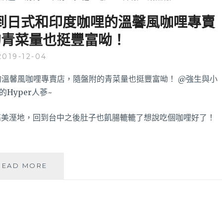
時吃到日式和印度咖哩的溫馨風咖哩專賣
的青菜量也挺豐富呦！
2019-12-04
高美溼地，回到台中之後肚子也飢腸轆轆了想說吃個咖哩好了！
CORICO
READ MORE
咖
哩
食
所
│