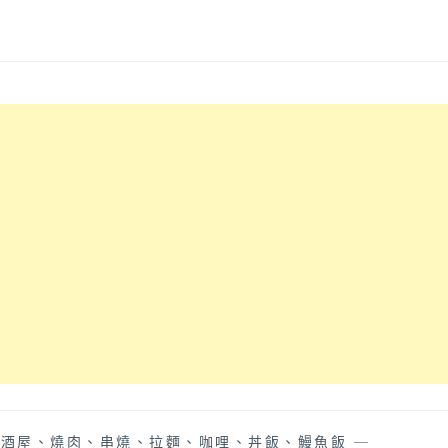
居酒屋、燒肉、串燒、拉麵、咖哩、丼飯、鰻魚飯
—