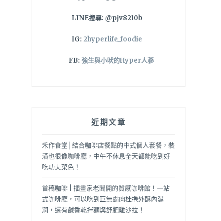
LINE搜尋: @pjv8210b
IG:
2hyperlife_foodie
FB:
強生與小吠的Hyper人蔘
近期文章
禾作食堂│結合咖啡店餐點的中式個人套餐，裝
潢也很像咖啡廳，中午不休息全天都能吃到好
吃功夫菜色！
首稿咖啡 | 插畫家老闆開的質感咖啡館！一站
式咖啡廳，可以吃到巨無霸肉桂捲外酥內濕
潤，還有鹹香乾拌麵與舒肥雞沙拉！