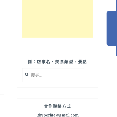
例：店家名、美食類型、景點
搜
尋
關
鍵
字:
合作聯絡方式
2hyperlife@gmail.com