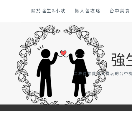
Skip
關於強生&小吠
懶人包攻略
台中美食
to
content
強
二枚愛拍愛吃又愛玩的台中嗨