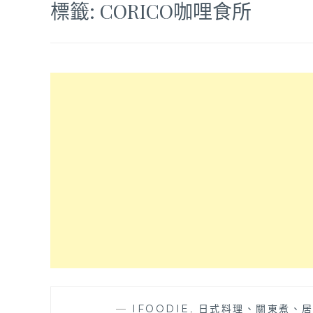
標籤:
CORICO咖哩食所
—
IFOODIE
,
日式料理、關東煮、