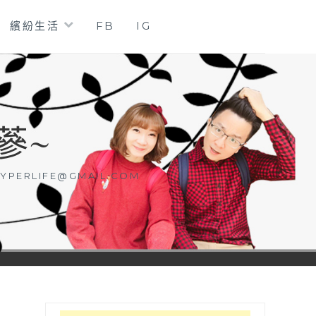
繽紛生活
FB
IG
蔘~
YPERLIFE@GMAIL.COM