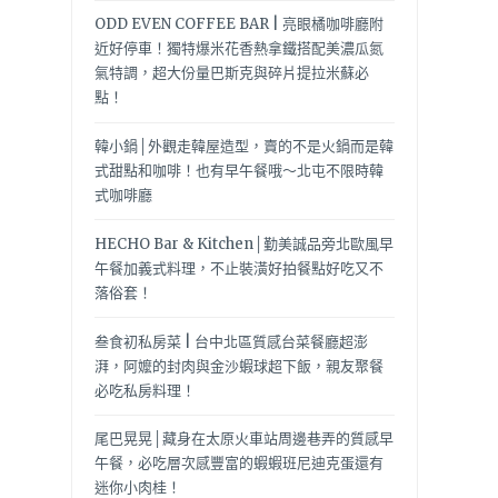
ODD EVEN COFFEE BAR | 亮眼橘咖啡廳附
近好停車！獨特爆米花香熱拿鐵搭配美濃瓜氮
氣特調，超大份量巴斯克與碎片提拉米蘇必
點！
韓小鍋│外觀走韓屋造型，賣的不是火鍋而是韓
式甜點和咖啡！也有早午餐哦～北屯不限時韓
式咖啡廳
HECHO Bar & Kitchen│勤美誠品旁北歐風早
午餐加義式料理，不止裝潢好拍餐點好吃又不
落俗套！
叁食初私房菜 | 台中北區質感台菜餐廳超澎
湃，阿嬤的封肉與金沙蝦球超下飯，親友聚餐
必吃私房料理！
尾巴晃晃│藏身在太原火車站周邊巷弄的質感早
午餐，必吃層次感豐富的蝦蝦班尼迪克蛋還有
迷你小肉桂！