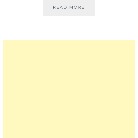
COME
READ MORE
N
SEE
韓
系
咖
啡
廳
│
韓
國
人
開
的
韓
食
咖
啡
廳，
提