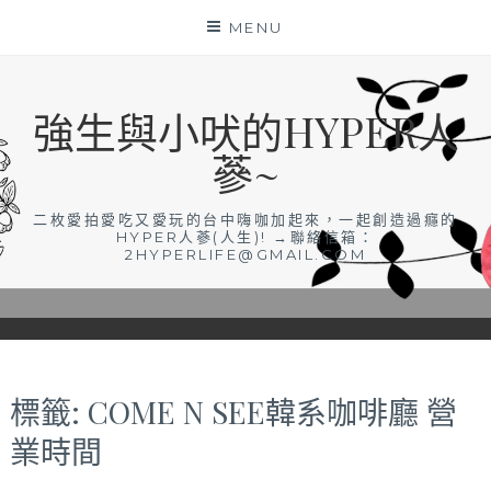
Skip
MENU
to
content
強生與小吠的HYPER人
蔘~
二枚愛拍愛吃又愛玩的台中嗨咖加起來，一起創造過癮的
HYPER人蔘(人生)! →聯絡信箱：
2HYPERLIFE@GMAIL.COM
標籤:
COME N SEE韓系咖啡廳 營
業時間