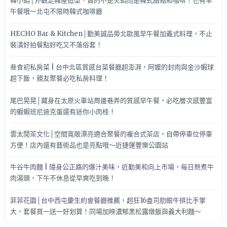
韓小鍋│外觀走韓屋造型，賣的不是火鍋而是韓式甜點和咖啡！也有早
午餐哦～北屯不限時韓式咖啡廳
HECHO Bar & Kitchen│勤美誠品旁北歐風早午餐加義式料理，不止
裝潢好拍餐點好吃又不落俗套！
叁食初私房菜 | 台中北區質感台菜餐廳超澎湃，阿嬤的封肉與金沙蝦球
超下飯，親友聚餐必吃私房料理！
尾巴晃晃│藏身在太原火車站周邊巷弄的質感早午餐，必吃層次感豐富
的蝦蝦班尼迪克蛋還有迷你小肉桂！
雲太閒茶文化│空間寬敞漂亮適合聚餐的複合式茶店，自帶停車位停車
方便！店內還有藝術品也是亮點哦～近捷運豐樂公園站
牛谷牛肉麵 | 隱身公正路的爆汁美味，近勤美和向上市場，每日熬煮牛
肉湯頭，下午不休息從早爽吃到晚！
菲菲花園│台中西屯慶生約會餐廳推薦，超狂16盎司肋眼牛排比手掌
大，套餐買一送一好划算！同場加映濃郁黑松露燉飯與義大利麵～