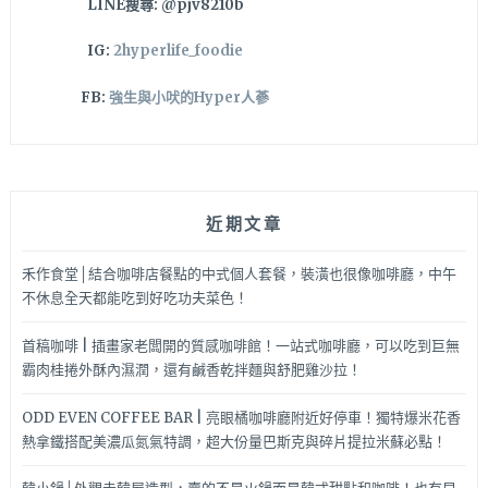
LINE搜尋: @pjv8210b
IG:
2hyperlife_foodie
FB:
強生與小吠的Hyper人蔘
近期文章
禾作食堂│結合咖啡店餐點的中式個人套餐，裝潢也很像咖啡廳，中午
不休息全天都能吃到好吃功夫菜色！
首稿咖啡 | 插畫家老闆開的質感咖啡館！一站式咖啡廳，可以吃到巨無
霸肉桂捲外酥內濕潤，還有鹹香乾拌麵與舒肥雞沙拉！
ODD EVEN COFFEE BAR | 亮眼橘咖啡廳附近好停車！獨特爆米花香
熱拿鐵搭配美濃瓜氮氣特調，超大份量巴斯克與碎片提拉米蘇必點！