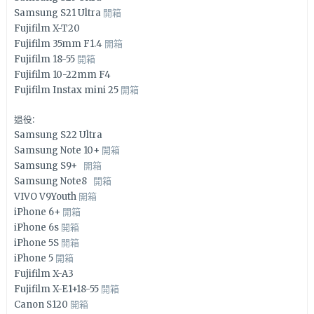
Samsung S21 Ultra
開箱
Fujifilm X-T20
Fujifilm 35mm F1.4
開箱
Fujifilm 18-55
開箱
Fujifilm 10-22mm F4
Fujifilm Instax mini 25
開箱
退役:
Samsung S22 Ultra
Samsung Note 10+
開箱
Samsung S9+
開箱
Samsung Note8
開箱
VIVO V9Youth
開箱
iPhone 6+
開箱
iPhone 6s
開箱
iPhone 5S
開箱
iPhone 5
開箱
Fujifilm X-A3
Fujifilm X-E1+18-55
開箱
Canon S120
開箱