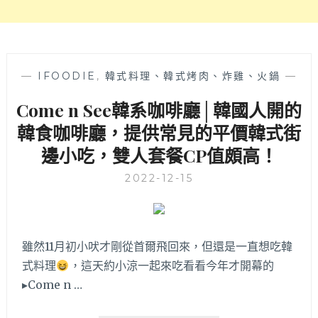
—
IFOODIE
,
韓式料理、韓式烤肉、炸雞、火鍋
—
Come n See韓系咖啡廳│韓國人開的
韓食咖啡廳，提供常見的平價韓式街
邊小吃，雙人套餐CP值頗高！
2022-12-15
雖然11月初小吠才剛從首爾飛回來，但還是一直想吃韓
式料理
，這天約小涼一起來吃看看今年才開幕的
▸Come n …