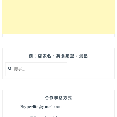
供
常
見
的
平
價
韓
式
街
邊
例：店家名、美食類型、景點
小
搜
吃，
尋
雙
關
人
鍵
套
字:
餐
CP
合作聯絡方式
值
2hyperlife@gmail.com
頗
高！