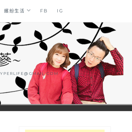
繽紛生活
FB
IG
蔘~
YPERLIFE@GMAIL.COM