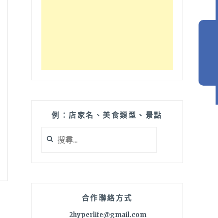
例：店家名、美食類型、景點
搜
尋
關
鍵
字:
合作聯絡方式
2hyperlife@gmail.com