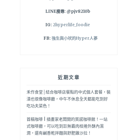
LINE搜尋: @pjv8210b
IG:
2hyperlife_foodie
FB:
強生與小吠的Hyper人蔘
近期文章
禾作食堂│結合咖啡店餐點的中式個人套餐，裝
潢也很像咖啡廳，中午不休息全天都能吃到好
吃功夫菜色！
首稿咖啡 | 插畫家老闆開的質感咖啡館！一站
式咖啡廳，可以吃到巨無霸肉桂捲外酥內濕
潤，還有鹹香乾拌麵與舒肥雞沙拉！