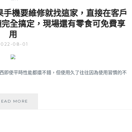
修│蘋果手機要維修就找這家，直接在客戶
鐘完全搞定，現場還有零食可免費享
用
2022-08-01
東西即使平時性能都還不錯，但使用久了往往因為使用習慣的不
APICU
READ MORE
台
中
IPHONE
維