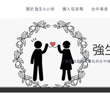
Skip
關於強生&小吠
懶人包攻略
台中美食
to
content
強
二枚愛拍愛吃又愛玩的台中嗨