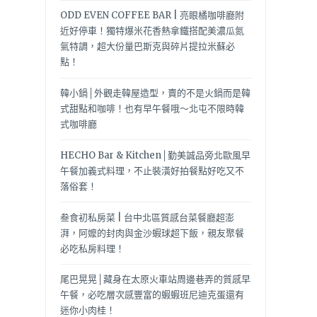
ODD EVEN COFFEE BAR | 亮眼橘咖啡廳附
近好停車！獨特爆米花香熱拿鐵搭配美濃瓜氮
氣特調，超大份量巴斯克與碎片提拉米蘇必
點！
韓小鍋│外觀走韓屋造型，賣的不是火鍋而是韓
式甜點和咖啡！也有早午餐哦～北屯不限時韓
式咖啡廳
HECHO Bar & Kitchen│勤美誠品旁北歐風早
午餐加義式料理，不止裝潢好拍餐點好吃又不
落俗套！
叁食初私房菜 | 台中北區質感台菜餐廳超澎
湃，阿嬤的封肉與金沙蝦球超下飯，親友聚餐
必吃私房料理！
尾巴晃晃│藏身在太原火車站周邊巷弄的質感早
午餐，必吃層次感豐富的蝦蝦班尼迪克蛋還有
迷你小肉桂！