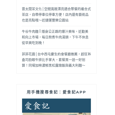
雲太閒茶文化│空間寬敞漂亮適合聚餐的複合式
茶店，自帶停車位停車方便！店內還有藝術品
也是亮點哦～近捷運豐樂公園站
牛谷牛肉麵 | 隱身公正路的爆汁美味，近勤美
和向上市場，每日熬煮牛肉湯頭，下午不休息
從早爽吃到晚！
菲菲花園│台中西屯慶生約會餐廳推薦，超狂16
盎司肋眼牛排比手掌大，套餐買一送一好划
算！同場加映濃郁黑松露燉飯與義大利麵～
用手機搜尋食記：愛食記APP