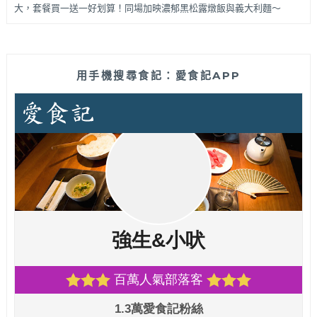
大，套餐買一送一好划算！同場加映濃郁黑松露燉飯與義大利麵～
用手機搜尋食記：愛食記APP