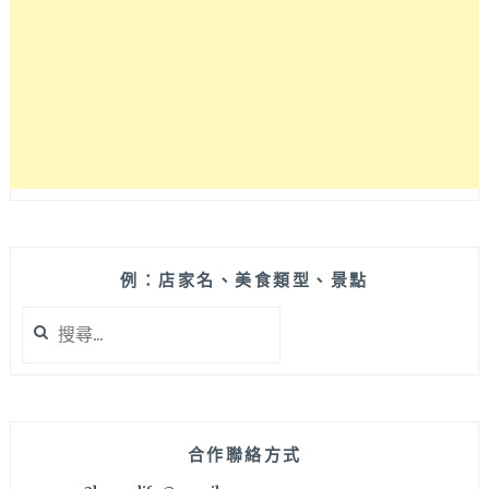
夷
·
輕
食
菜
色
自
由
配，
以
原
型
例：店家名、美食類型、景點
食
搜
物
尋
為
關
主
鍵
且
字:
不
過
合作聯絡方式
度