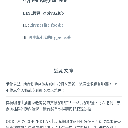
2hyperlife@gmail.com
調
味
LINE搜尋: @pjv8210b
值
得
IG:
2hyperlife_foodie
一
試
FB:
強生與小吠的Hyper人蔘
哦！
近期文章
禾作食堂│結合咖啡店餐點的中式個人套餐，裝潢也很像咖啡廳，中午
不休息全天都能吃到好吃功夫菜色！
首稿咖啡 | 插畫家老闆開的質感咖啡館！一站式咖啡廳，可以吃到巨無
霸肉桂捲外酥內濕潤，還有鹹香乾拌麵與舒肥雞沙拉！
ODD EVEN COFFEE BAR | 亮眼橘咖啡廳附近好停車！獨特爆米花香
熱拿鐵搭配美濃瓜氮氣特調，超大份量巴斯克與碎片提拉米蘇必點！