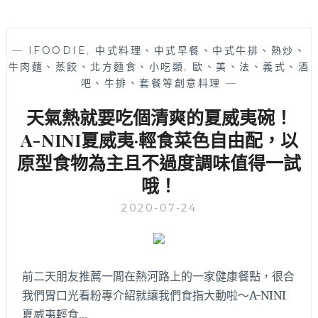
—
IFOODIE
,
中式料理、中式早餐、中式牛排、熱炒、
牛肉麵、蒸餃、北方麵食、小吃類
,
歐、美、法、義式、酒
吧、牛排、套餐等創意料理
—
天氣熱就要吃個清爽的夏威夷碗！
A-NINI夏威夷·輕食菜色自由配，以
原型食物為主且不過度調味值得一試
哦！
2020-07-24
前二天朋友推薦一間在熱河路上的一家健康餐點，很合
我們胃口光看粉專介紹就讓我們食指大動啦～A-NINI
夏威夷輕食…