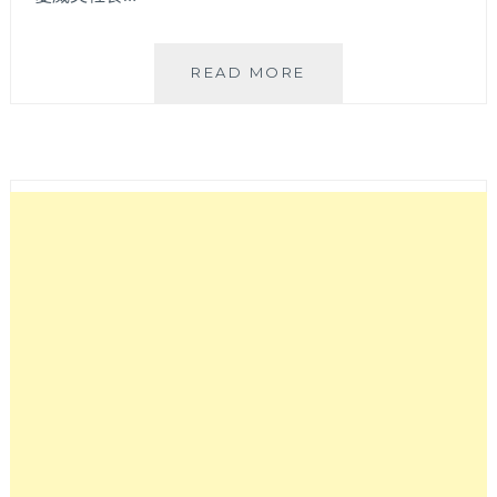
天
READ MORE
氣
熱
就
要
吃
個
清
爽
的
夏
威
夷
碗！
A-
NINI
夏
威