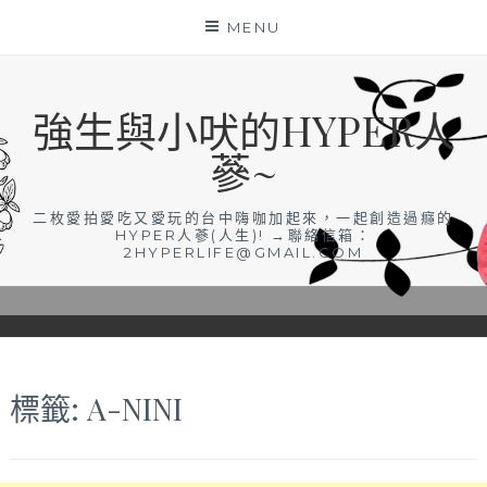
Skip
MENU
to
content
強生與小吠的HYPER人
蔘~
二枚愛拍愛吃又愛玩的台中嗨咖加起來，一起創造過癮的
HYPER人蔘(人生)! →聯絡信箱：
2HYPERLIFE@GMAIL.COM
標籤:
A-NINI