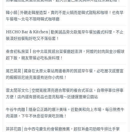
韓小鍋│外觀走韓屋造型，賣的不是火鍋而是韓式甜點和咖啡！也有早
午餐哦～北屯不限時韓式咖啡廳
HECHO Bar & Kitchen│勤美誠品旁北歐風早午餐加義式料理，不止
裝潢好拍餐點好吃又不落俗套！
叁食初私房菜 | 台中北區質感台菜餐廳超澎湃，阿嬤的封肉與金沙蝦球
超下飯，親友聚餐必吃私房料理！
尾巴晃晃│藏身在太原火車站周邊巷弄的質感早午餐，必吃層次感豐富
的蝦蝦班尼迪克蛋還有迷你小肉桂！
雲太閒茶文化│空間寬敞漂亮適合聚餐的複合式茶店，自帶停車位停車
方便！店內還有藝術品也是亮點哦～近捷運豐樂公園站
牛谷牛肉麵 | 隱身公正路的爆汁美味，近勤美和向上市場，每日熬煮牛
肉湯頭，下午不休息從早爽吃到晚！
菲菲花園│台中西屯慶生約會餐廳推薦，超狂16盎司肋眼牛排比手掌