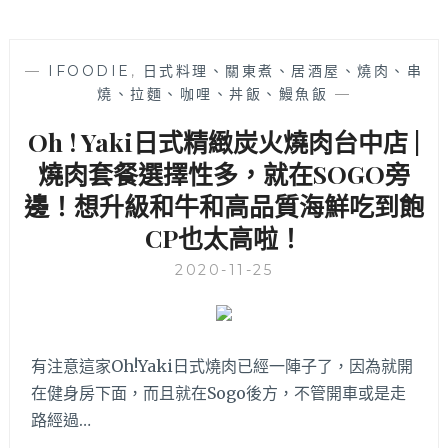
—
IFOODIE
,
日式料理、關東煮、居酒屋、燒肉、串
燒、拉麵、咖哩、丼飯、鰻魚飯
—
Oh ! Yaki日式精緻炭火燒肉台中店 |
燒肉套餐選擇性多，就在SOGO旁
邊！想升級和牛和高品質海鮮吃到飽
CP也太高啦！
2020-11-25
有注意這家Oh!Yaki日式燒肉已經一陣子了，因為就開
在健身房下面，而且就在Sogo後方，不管開車或是走
路經過…