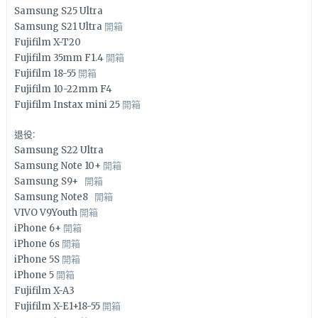
Samsung S25 Ultra
Samsung S21 Ultra
開箱
Fujifilm X-T20
Fujifilm 35mm F1.4
開箱
Fujifilm 18-55
開箱
Fujifilm 10-22mm F4
Fujifilm Instax mini 25
開箱
退役:
Samsung S22 Ultra
Samsung Note 10+
開箱
Samsung S9+
開箱
Samsung Note8
開箱
VIVO V9Youth
開箱
iPhone 6+
開箱
iPhone 6s
開箱
iPhone 5S
開箱
iPhone 5
開箱
Fujifilm X-A3
Fujifilm X-E1+18-55
開箱