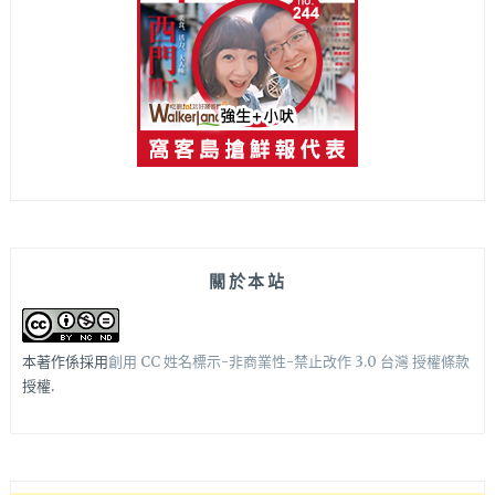
關於本站
本著作係採用
創用 CC 姓名標示-非商業性-禁止改作 3.0 台灣 授權條款
授權.