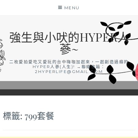
Skip
MENU
to
content
強生與小吠的HYPER人
蔘~
二枚愛拍愛吃又愛玩的台中嗨咖加起來，一起創造過癮的
HYPER人蔘(人生)! →聯絡信箱：
2HYPERLIFE@GMAIL.COM
標籤:
799套餐