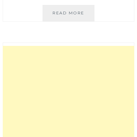
OH
READ MORE
!
YAKI
日
式
精
緻
炭
火
燒
肉
台
中
店
|
燒
肉
套
餐