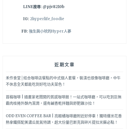
吃
LINE搜尋: @pjv8210b
到
飽
IG:
2hyperlife_foodie
CP
也
FB:
強生與小吠的Hyper人蔘
太
高
啦！
近期文章
禾作食堂│結合咖啡店餐點的中式個人套餐，裝潢也很像咖啡廳，中午
不休息全天都能吃到好吃功夫菜色！
首稿咖啡 | 插畫家老闆開的質感咖啡館！一站式咖啡廳，可以吃到巨無
霸肉桂捲外酥內濕潤，還有鹹香乾拌麵與舒肥雞沙拉！
ODD EVEN COFFEE BAR | 亮眼橘咖啡廳附近好停車！獨特爆米花香
熱拿鐵搭配美濃瓜氮氣特調，超大份量巴斯克與碎片提拉米蘇必點！