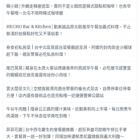
韓小鍋│外觀走韓屋造型，賣的不是火鍋而是韓式甜點和咖啡！也有早
午餐哦～北屯不限時韓式咖啡廳
HECHO Bar & Kitchen│勤美誠品旁北歐風早午餐加義式料理，不止
裝潢好拍餐點好吃又不落俗套！
叁食初私房菜 | 台中北區質感台菜餐廳超澎湃，阿嬤的封肉與金沙蝦球
超下飯，親友聚餐必吃私房料理！
尾巴晃晃│藏身在太原火車站周邊巷弄的質感早午餐，必吃層次感豐富
的蝦蝦班尼迪克蛋還有迷你小肉桂！
雲太閒茶文化│空間寬敞漂亮適合聚餐的複合式茶店，自帶停車位停車
方便！店內還有藝術品也是亮點哦～近捷運豐樂公園站
牛谷牛肉麵 | 隱身公正路的爆汁美味，近勤美和向上市場，每日熬煮牛
肉湯頭，下午不休息從早爽吃到晚！
菲菲花園│台中西屯慶生約會餐廳推薦，超狂16盎司肋眼牛排比手掌
大，套餐買一送一好划算！同場加映濃郁黑松露燉飯與義大利麵～