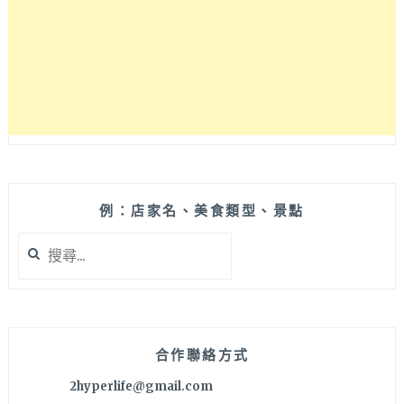
選
擇
性
多，
就
在
SOGO
旁
邊！
想
升
例：店家名、美食類型、景點
級
搜
和
尋
牛
關
和
鍵
高
字:
品
質
合作聯絡方式
海
2hyperlife@gmail.com
鮮