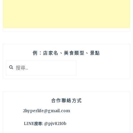
沒
拿
蘋
果
手
機，
這
次
例：店家名、美食類型、景點
創
搜
新
尋
很
關
有
鍵
感
字:
合作聯絡方式
2hyperlife@gmail.com
LINE搜尋: @pjv8210b