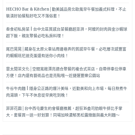
HECHO Bar & Kitchen│勤美誠品旁北歐風早午餐加義式料理，不止
裝潢好拍餐點好吃又不落俗套！
叁食初私房菜 | 台中北區質感台菜餐廳超澎湃，阿嬤的封肉與金沙蝦球
超下飯，親友聚餐必吃私房料理！
尾巴晃晃│藏身在太原火車站周邊巷弄的質感早午餐，必吃層次感豐富
的蝦蝦班尼迪克蛋還有迷你小肉桂！
雲太閒茶文化│空間寬敞漂亮適合聚餐的複合式茶店，自帶停車位停車
方便！店內還有藝術品也是亮點哦～近捷運豐樂公園站
牛谷牛肉麵 | 隱身公正路的爆汁美味，近勤美和向上市場，每日熬煮牛
肉湯頭，下午不休息從早爽吃到晚！
菲菲花園│台中西屯慶生約會餐廳推薦，超狂16盎司肋眼牛排比手掌
大，套餐買一送一好划算！同場加映濃郁黑松露燉飯與義大利麵～