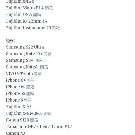
Fujifilm X-T20
Fujifilm 35mm F1.4
開箱
Fujifilm 18-55
開箱
Fujifilm 10-22mm F4
Fujifilm Instax mini 25
開箱
退役:
Samsung S22 Ultra
Samsung Note 10+
開箱
Samsung S9+
開箱
Samsung Note8
開箱
VIVO V9Youth
開箱
iPhone 6+
開箱
iPhone 6s
開箱
iPhone 5S
開箱
iPhone 5
開箱
Fujifilm X-A3
Fujifilm X-E1+18-55
開箱
Canon S120
開箱
Panasonic GF7 x Leica 15mm F1.7
Canon 7D