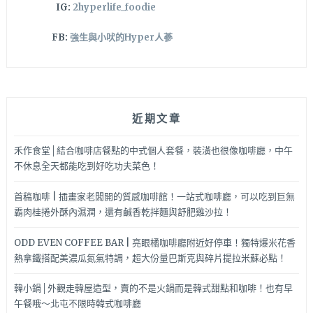
IG:
2hyperlife_foodie
FB:
強生與小吠的Hyper人蔘
近期文章
禾作食堂│結合咖啡店餐點的中式個人套餐，裝潢也很像咖啡廳，中午
不休息全天都能吃到好吃功夫菜色！
首稿咖啡 | 插畫家老闆開的質感咖啡館！一站式咖啡廳，可以吃到巨無
霸肉桂捲外酥內濕潤，還有鹹香乾拌麵與舒肥雞沙拉！
ODD EVEN COFFEE BAR | 亮眼橘咖啡廳附近好停車！獨特爆米花香
熱拿鐵搭配美濃瓜氮氣特調，超大份量巴斯克與碎片提拉米蘇必點！
韓小鍋│外觀走韓屋造型，賣的不是火鍋而是韓式甜點和咖啡！也有早
午餐哦～北屯不限時韓式咖啡廳