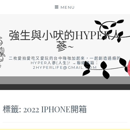
Skip
MENU
to
content
強生與小吠的HYPER人
蔘~
二枚愛拍愛吃又愛玩的台中嗨咖加起來，一起創造過癮的
HYPER人蔘(人生)! →聯絡信箱：
2HYPERLIFE@GMAIL.COM
標籤:
2022 IPHONE開箱