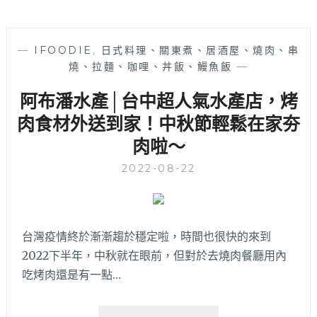
—
IFOODIE
,
日式料理、關東煮、居酒屋、燒肉、串
燒、拉麵、咖哩、丼飯、鰻魚飯
—
阿布潘水產│台中超人氣水產店，烤
肉食材外送到家！中秋節輕鬆在家夯
肉啦～
2022-08-22
台灣疫情終於漸漸趨於穩定啦，時間也很快的來到
2022下半年，中秋就在眼前，但對於去燒肉餐廳用內
吃烤肉還是有一點…