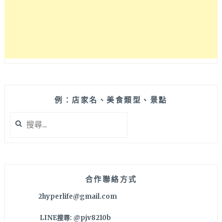
到
家！
中
秋
節
輕
鬆
在
家
夯
例：店家名、美食類型、景點
肉
搜
啦
尋
～
關
鍵
字:
合作聯絡方式
2hyperlife@gmail.com
LINE搜尋: @pjv8210b