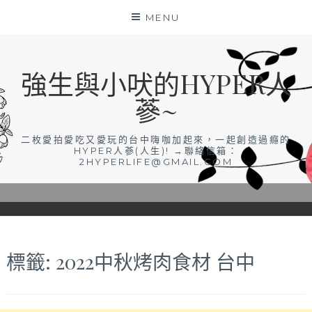
Skip
MENU
to
content
強生與小吠的HYPER人
蔘~
二枚愛拍愛吃又愛玩的台中嗨咖加起來，一起創造過癮的
HYPER人蔘(人生)! →聯絡信箱：
2HYPERLIFE@GMAIL.COM
標籤:
2022中秋烤肉食材 台中