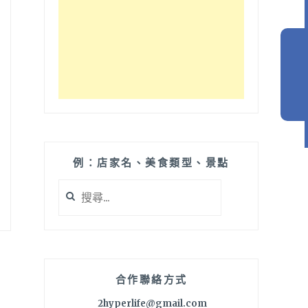
例：店家名、美食類型、景點
搜
尋
關
鍵
字:
合作聯絡方式
2hyperlife@gmail.com