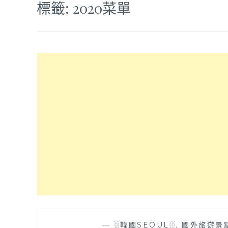
標籤:
2020菜單
—
░韓國SEOUL░
,
國外旅遊景