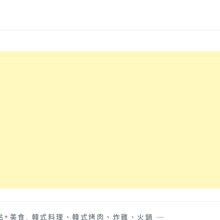
點+美食
,
韓式料理、韓式烤肉、炸雞、火鍋
—