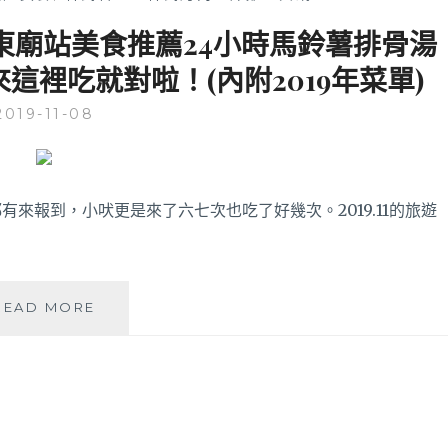
東廟站美食推薦24小時馬鈴薯排骨湯
這裡吃就對啦！(內附2019年菜單)
2019-11-08
來報到，小吠更是來了六七次也吃了好幾次。2019.11的旅遊
《韓
READ MORE
國
首
爾
自
由
行》