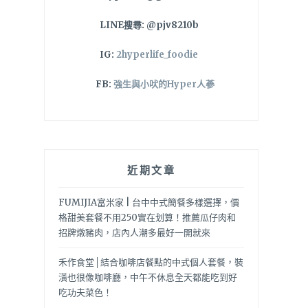
LINE搜尋: @pjv8210b
IG:
2hyperlife_foodie
FB:
強生與小吠的Hyper人蔘
近期文章
FUMIJIA富米家 | 台中中式簡餐多樣選擇，價
格甜美套餐不用250實在划算！推薦瓜仔肉和
招牌燉豬肉，店內人潮多最好一開就來
禾作食堂│結合咖啡店餐點的中式個人套餐，裝
潢也很像咖啡廳，中午不休息全天都能吃到好
吃功夫菜色！