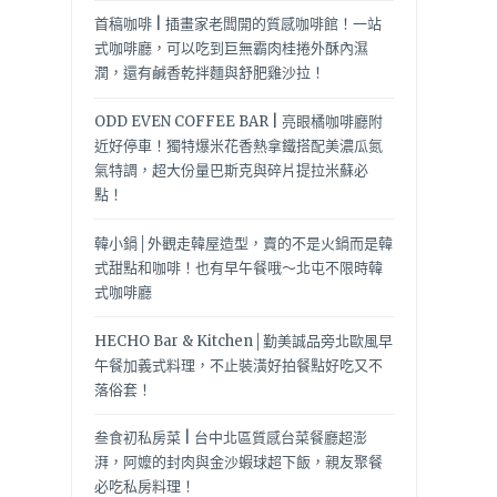
首稿咖啡 | 插畫家老闆開的質感咖啡館！一站
式咖啡廳，可以吃到巨無霸肉桂捲外酥內濕
潤，還有鹹香乾拌麵與舒肥雞沙拉！
ODD EVEN COFFEE BAR | 亮眼橘咖啡廳附
近好停車！獨特爆米花香熱拿鐵搭配美濃瓜氮
氣特調，超大份量巴斯克與碎片提拉米蘇必
點！
韓小鍋│外觀走韓屋造型，賣的不是火鍋而是韓
式甜點和咖啡！也有早午餐哦～北屯不限時韓
式咖啡廳
HECHO Bar & Kitchen│勤美誠品旁北歐風早
午餐加義式料理，不止裝潢好拍餐點好吃又不
落俗套！
叁食初私房菜 | 台中北區質感台菜餐廳超澎
湃，阿嬤的封肉與金沙蝦球超下飯，親友聚餐
必吃私房料理！