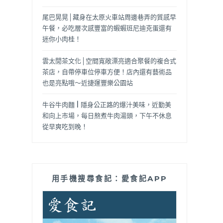
尾巴晃晃│藏身在太原火車站周邊巷弄的質感早
午餐，必吃層次感豐富的蝦蝦班尼迪克蛋還有
迷你小肉桂！
雲太閒茶文化│空間寬敞漂亮適合聚餐的複合式
茶店，自帶停車位停車方便！店內還有藝術品
也是亮點哦～近捷運豐樂公園站
牛谷牛肉麵 | 隱身公正路的爆汁美味，近勤美
和向上市場，每日熬煮牛肉湯頭，下午不休息
從早爽吃到晚！
用手機搜尋食記：愛食記APP