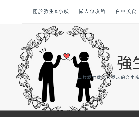
Skip
關於強生&小吠
懶人包攻略
台中美食
to
content
強
二枚愛拍愛吃又愛玩的台中嗨