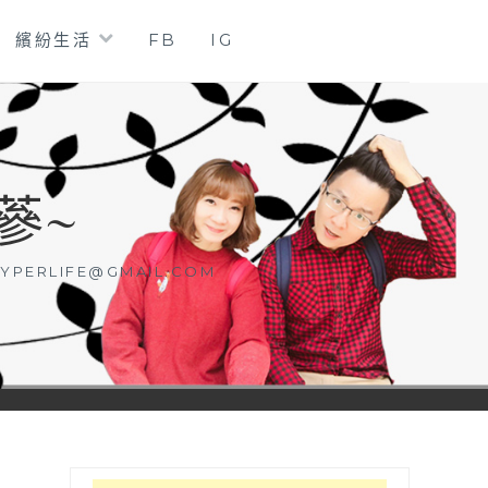
繽紛生活
FB
IG
蔘~
YPERLIFE@GMAIL.COM