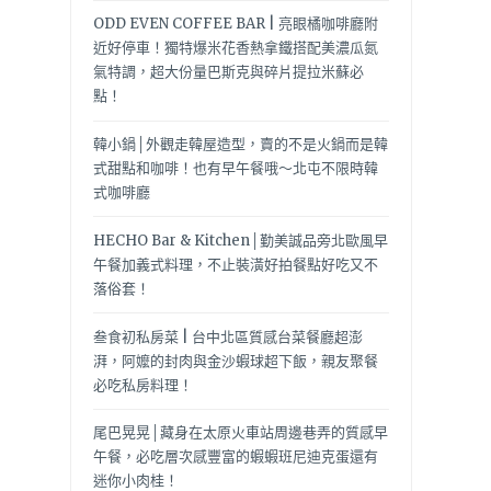
ODD EVEN COFFEE BAR | 亮眼橘咖啡廳附
近好停車！獨特爆米花香熱拿鐵搭配美濃瓜氮
氣特調，超大份量巴斯克與碎片提拉米蘇必
點！
韓小鍋│外觀走韓屋造型，賣的不是火鍋而是韓
式甜點和咖啡！也有早午餐哦～北屯不限時韓
式咖啡廳
HECHO Bar & Kitchen│勤美誠品旁北歐風早
午餐加義式料理，不止裝潢好拍餐點好吃又不
落俗套！
叁食初私房菜 | 台中北區質感台菜餐廳超澎
湃，阿嬤的封肉與金沙蝦球超下飯，親友聚餐
必吃私房料理！
尾巴晃晃│藏身在太原火車站周邊巷弄的質感早
午餐，必吃層次感豐富的蝦蝦班尼迪克蛋還有
迷你小肉桂！