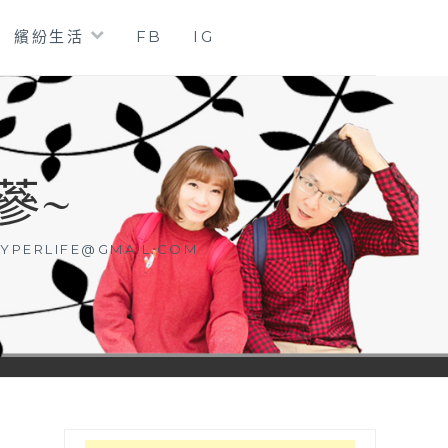
繽紛生活
FB
IG
蔘~
YPERLIFE@GMAIL.COM