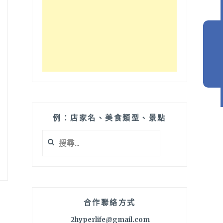
例：店家名、美食類型、景點
搜
尋
關
鍵
字:
合作聯絡方式
2hyperlife@gmail.com