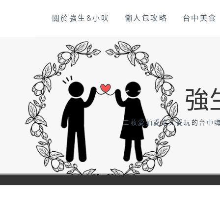
Skip
關於強生&小吠
懶人包攻略
台中美食
to
content
強
二枚愛拍愛吃又愛玩的台中嗨