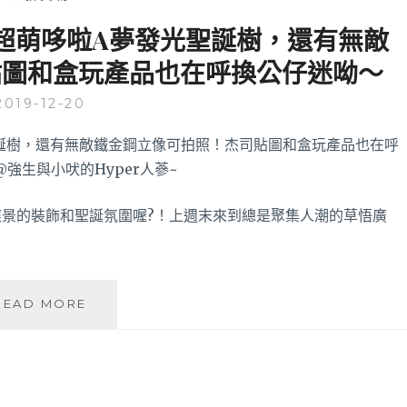
超萌哆啦A夢發光聖誕樹，還有無敵
貼圖和盒玩產品也在呼換公仔迷呦～
2019-12-20
景的裝飾和聖誕氛圍喔?！上週末來到總是聚集人潮的草悟廣
美
READ MORE
光
站
聖
誕
潮