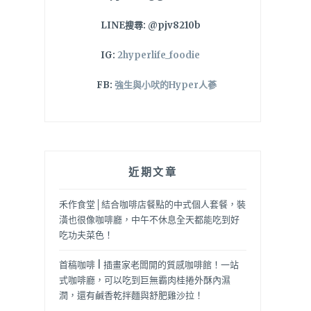
LINE搜尋: @pjv8210b
IG:
2hyperlife_foodie
FB:
強生與小吠的Hyper人蔘
近期文章
禾作食堂│結合咖啡店餐點的中式個人套餐，裝
潢也很像咖啡廳，中午不休息全天都能吃到好
吃功夫菜色！
首稿咖啡 | 插畫家老闆開的質感咖啡館！一站
式咖啡廳，可以吃到巨無霸肉桂捲外酥內濕
潤，還有鹹香乾拌麵與舒肥雞沙拉！