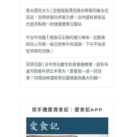
雲太閒茶文化│空間寬敞漂亮適合聚餐的複合式
茶店，自帶停車位停車方便！店內還有藝術品
也是亮點哦～近捷運豐樂公園站
牛谷牛肉麵 | 隱身公正路的爆汁美味，近勤美
和向上市場，每日熬煮牛肉湯頭，下午不休息
從早爽吃到晚！
菲菲花園│台中西屯慶生約會餐廳推薦，超狂16
盎司肋眼牛排比手掌大，套餐買一送一好划
算！同場加映濃郁黑松露燉飯與義大利麵～
用手機搜尋食記：愛食記APP