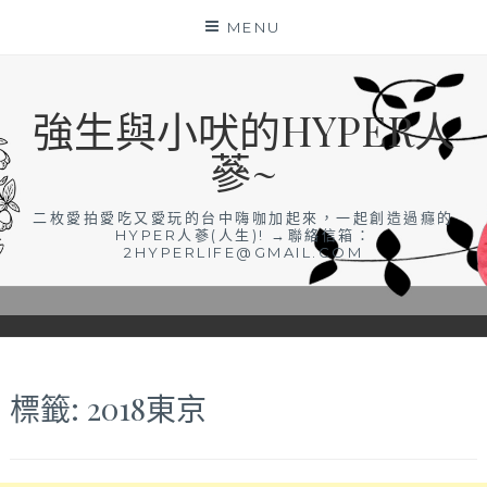
Skip
MENU
to
content
強生與小吠的HYPER人
蔘~
二枚愛拍愛吃又愛玩的台中嗨咖加起來，一起創造過癮的
HYPER人蔘(人生)! →聯絡信箱：
2HYPERLIFE@GMAIL.COM
標籤:
2018東京