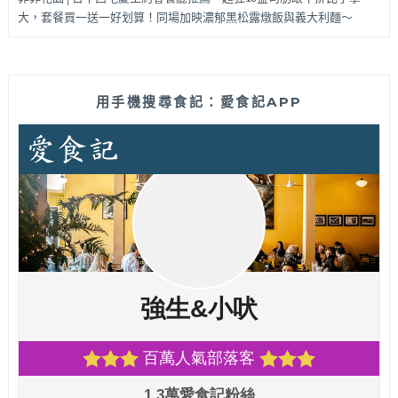
大，套餐買一送一好划算！同場加映濃郁黑松露燉飯與義大利麵～
用手機搜尋食記：愛食記APP