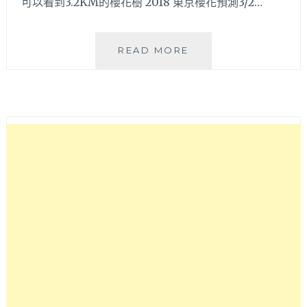
可以看到3.2KM的櫻花樹 2018 東京櫻花預測3/2…
含
READ MORE
2018
櫻
花
預
測
～
*
炸
圖
*
東
京
市
區
賞
櫻
必