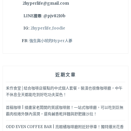
2hyperlife@gmail.com
加
一
LINE搜尋: @pjv8210b
定
不
IG:
2hyperlife_foodie
能
錯
FB:
強生與小吠的Hyper人蔘
過
的
日
式
雜
近期文章
貨、
小
吃、
禾作食堂│結合咖啡店餐點的中式個人套餐，裝潢也很像咖啡廳，中午
河
不休息全天都能吃到好吃功夫菜色！
川
步
首稿咖啡 | 插畫家老闆開的質感咖啡館！一站式咖啡廳，可以吃到巨無
道
霸肉桂捲外酥內濕潤，還有鹹香乾拌麵與舒肥雞沙拉！
ODD EVEN COFFEE BAR | 亮眼橘咖啡廳附近好停車！獨特爆米花香