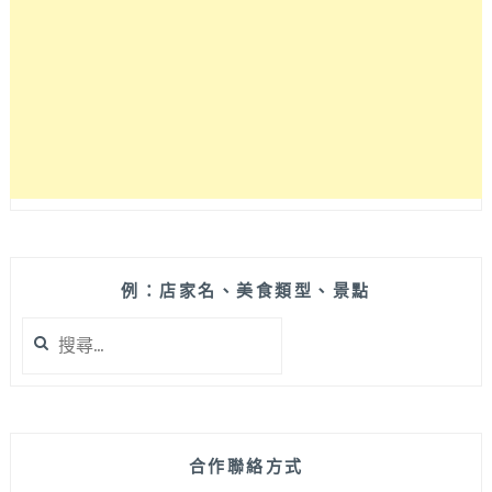
來
景
點
–
中
目
黑
（日
比
谷
線）
延
例：店家名、美食類型、景點
綿
搜
3.2KM
尋
的
關
粉
鍵
色
字:
櫻
花，
合作聯絡方式
外