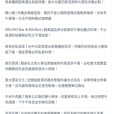
熱拿鐵搭配美濃瓜氮氣特調，超大份量巴斯克與碎片提拉米蘇必點！
韓小鍋│外觀走韓屋造型，賣的不是火鍋而是韓式甜點和咖啡！也有早
午餐哦～北屯不限時韓式咖啡廳
HECHO Bar & Kitchen│勤美誠品旁北歐風早午餐加義式料理，不止
裝潢好拍餐點好吃又不落俗套！
叁食初私房菜 | 台中北區質感台菜餐廳超澎湃，阿嬤的封肉與金沙蝦球
超下飯，親友聚餐必吃私房料理！
尾巴晃晃│藏身在太原火車站周邊巷弄的質感早午餐，必吃層次感豐富
的蝦蝦班尼迪克蛋還有迷你小肉桂！
雲太閒茶文化│空間寬敞漂亮適合聚餐的複合式茶店，自帶停車位停車
方便！店內還有藝術品也是亮點哦～近捷運豐樂公園站
牛谷牛肉麵 | 隱身公正路的爆汁美味，近勤美和向上市場，每日熬煮牛
肉湯頭，下午不休息從早爽吃到晚！
菲菲花園│台中西屯慶生約會餐廳推薦，超狂16盎司肋眼牛排比手掌