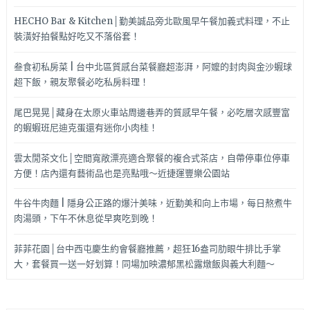
HECHO Bar & Kitchen│勤美誠品旁北歐風早午餐加義式料理，不止
裝潢好拍餐點好吃又不落俗套！
叁食初私房菜 | 台中北區質感台菜餐廳超澎湃，阿嬤的封肉與金沙蝦球
超下飯，親友聚餐必吃私房料理！
尾巴晃晃│藏身在太原火車站周邊巷弄的質感早午餐，必吃層次感豐富
的蝦蝦班尼迪克蛋還有迷你小肉桂！
雲太閒茶文化│空間寬敞漂亮適合聚餐的複合式茶店，自帶停車位停車
方便！店內還有藝術品也是亮點哦～近捷運豐樂公園站
牛谷牛肉麵 | 隱身公正路的爆汁美味，近勤美和向上市場，每日熬煮牛
肉湯頭，下午不休息從早爽吃到晚！
菲菲花園│台中西屯慶生約會餐廳推薦，超狂16盎司肋眼牛排比手掌
大，套餐買一送一好划算！同場加映濃郁黑松露燉飯與義大利麵～