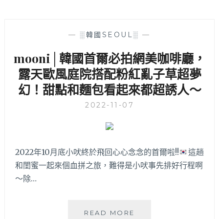
—
░韓國SEOUL░
—
mooni│韓國首爾必拍網美咖啡廳，
露天歐風庭院搭配粉紅亂子草超夢
幻！甜點和麵包看起來都超誘人～
2022-11-07
2022年10月底小吠終於飛回心心念念的首爾啦!!
這趟
和閨蜜一起來個血拼之旅，難得是小吠事先排好行程啊
～除…
MOONI│
READ MORE