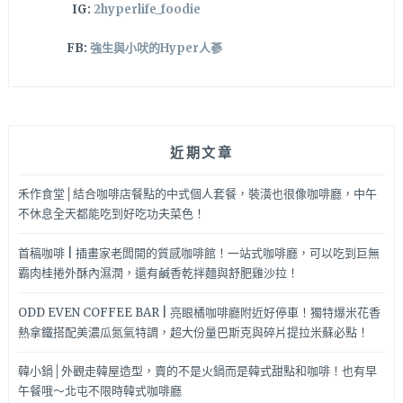
IG:
2hyperlife_foodie
FB:
強生與小吠的Hyper人蔘
近期文章
禾作食堂│結合咖啡店餐點的中式個人套餐，裝潢也很像咖啡廳，中午
不休息全天都能吃到好吃功夫菜色！
首稿咖啡 | 插畫家老闆開的質感咖啡館！一站式咖啡廳，可以吃到巨無
霸肉桂捲外酥內濕潤，還有鹹香乾拌麵與舒肥雞沙拉！
ODD EVEN COFFEE BAR | 亮眼橘咖啡廳附近好停車！獨特爆米花香
熱拿鐵搭配美濃瓜氮氣特調，超大份量巴斯克與碎片提拉米蘇必點！
韓小鍋│外觀走韓屋造型，賣的不是火鍋而是韓式甜點和咖啡！也有早
午餐哦～北屯不限時韓式咖啡廳