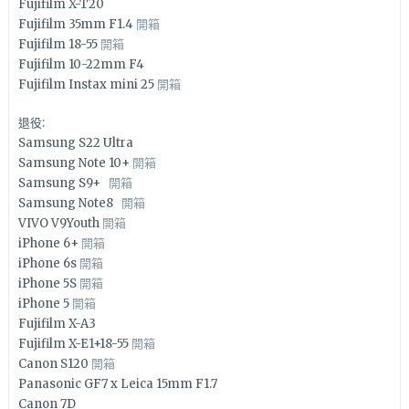
Fujifilm X-T20
Fujifilm 35mm F1.4
開箱
Fujifilm 18-55
開箱
Fujifilm 10-22mm F4
Fujifilm Instax mini 25
開箱
退役:
Samsung S22 Ultra
Samsung Note 10+
開箱
Samsung S9+
開箱
Samsung Note8
開箱
VIVO V9Youth
開箱
iPhone 6+
開箱
iPhone 6s
開箱
iPhone 5S
開箱
iPhone 5
開箱
Fujifilm X-A3
Fujifilm X-E1+18-55
開箱
Canon S120
開箱
Panasonic GF7 x Leica 15mm F1.7
Canon 7D