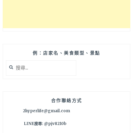
亂
子
草
超
夢
幻！
甜
點
例：店家名、美食類型、景點
和
搜
麵
尋
包
關
看
鍵
起
字:
來
都
合作聯絡方式
超
2hyperlife@gmail.com
誘
人
LINE搜尋: @pjv8210b
～