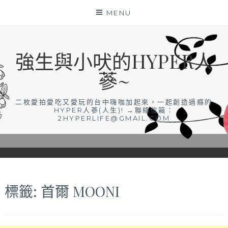
Skip
MENU
to
content
強生與小吠的HYPER人
蔘~
二枚愛拍愛吃又愛玩的台中嗨咖加起來，一起創造過癮的
HYPER人蔘(人生)! →聯絡信箱：
2HYPERLIFE@GMAIL.COM
標籤:
首爾 MOONI