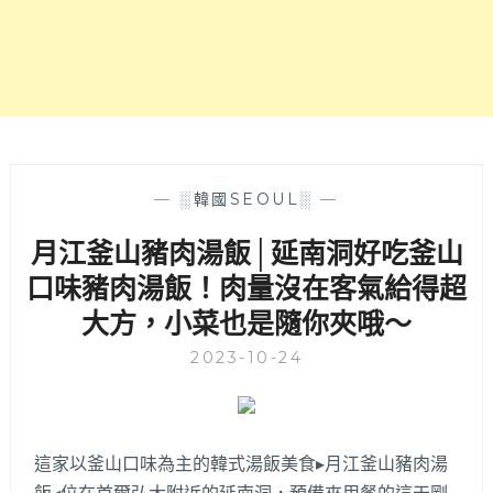
烤
推
服
薦
務，
～
小
菜
還
附
少
見
—
░韓國SEOUL░
—
的
月江釜山豬肉湯飯│延南洞好吃釜山
醃
章
口味豬肉湯飯！肉量沒在客氣給得超
魚
大方，小菜也是隨你夾哦～
哦！
首
2023-10-24
爾
弘
大
烤
這家以釜山口味為主的韓式湯飯美食▸月江釜山豬肉湯
肉
店
飯◂位在首爾弘大附近的延南洞，預備來用餐的這天剛