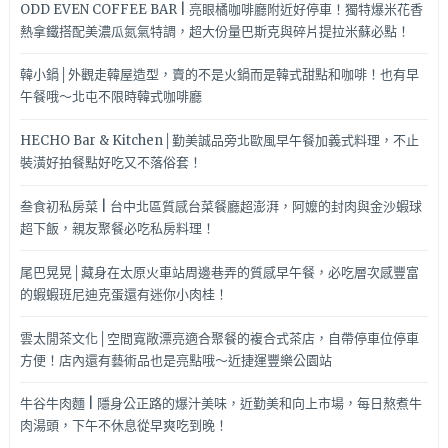
ODD EVEN COFFEE BAR | 亮眼橘咖啡廳附近好停車！獨特爆米花香
熱拿鐵搭配美濃瓜氮氣特調，超大份量巴斯克與碎片提拉米蘇必點！
韓小鍋│外觀走韓屋造型，賣的不是火鍋而是韓式甜點和咖啡！也有早
午餐哦～北屯不限時韓式咖啡廳
HECHO Bar & Kitchen│勤美誠品旁北歐風早午餐加義式料理，不止
裝潢好拍餐點好吃又不落俗套！
叁食初私房菜 | 台中北區質感台菜餐廳超澎湃，阿嬤的封肉與金沙蝦球
超下飯，親友聚餐必吃私房料理！
尾巴晃晃│藏身在太原火車站周邊巷弄的質感早午餐，必吃層次感豐富
的蝦蝦班尼迪克蛋還有迷你小肉桂！
雲太閒茶文化│空間寬敞漂亮適合聚餐的複合式茶店，自帶停車位停車
方便！店內還有藝術品也是亮點哦～近捷運豐樂公園站
牛谷牛肉麵 | 隱身公正路的爆汁美味，近勤美和向上市場，每日熬煮牛
肉湯頭，下午不休息從早爽吃到晚！