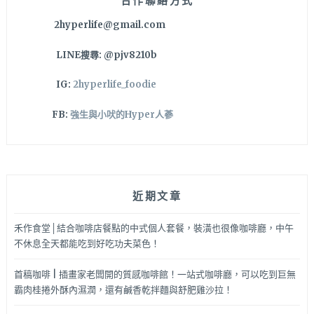
合作聯絡方式
隨
2hyperlife@gmail.com
你
夾
LINE搜尋: @pjv8210b
哦
～
IG:
2hyperlife_foodie
FB:
強生與小吠的Hyper人蔘
近期文章
禾作食堂│結合咖啡店餐點的中式個人套餐，裝潢也很像咖啡廳，中午
不休息全天都能吃到好吃功夫菜色！
首稿咖啡 | 插畫家老闆開的質感咖啡館！一站式咖啡廳，可以吃到巨無
霸肉桂捲外酥內濕潤，還有鹹香乾拌麵與舒肥雞沙拉！