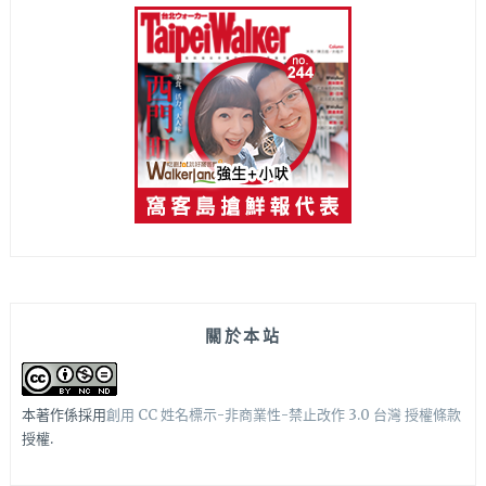
關於本站
本著作係採用
創用 CC 姓名標示-非商業性-禁止改作 3.0 台灣 授權條款
授權.