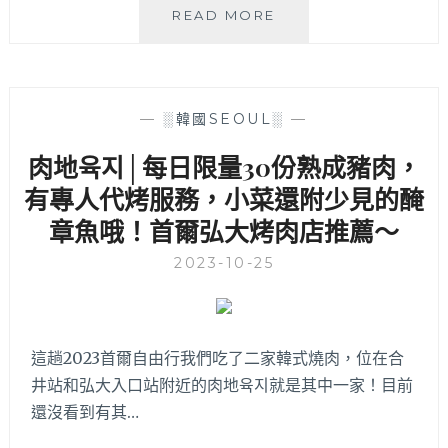
〈首
READ MORE
爾
美
食〉
弘
—
░韓國SEOUL░
—
大
商
肉地육지│每日限量30份熟成豬肉，
圈
有專人代烤服務，小菜還附少見的醃
CLC
的
章魚哦！首爾弘大烤肉店推薦～
提
拉
2023-10-25
米
蘇
舒
芙
這趟2023首爾自由行我們吃了二家韓式燒肉，位在合
蕾
井站和弘大入口站附近的肉地육지就是其中一家！目前
令
人
還沒看到有其…
驚