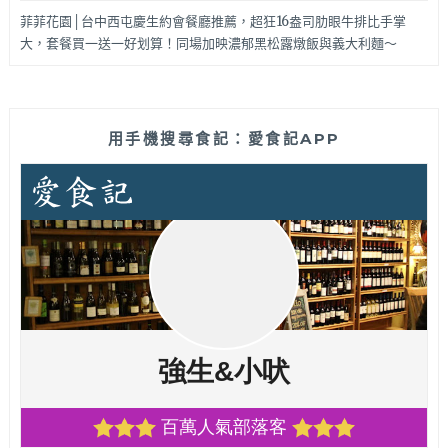
菲菲花園│台中西屯慶生約會餐廳推薦，超狂16盎司肋眼牛排比手掌
大，套餐買一送一好划算！同場加映濃郁黑松露燉飯與義大利麵～
用手機搜尋食記：愛食記APP