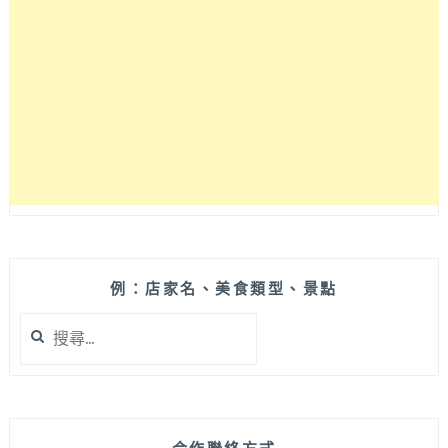
味
豬
肉
湯
飯！
肉
量
沒
在
客
氣
給
得
例：店家名、美食類型、景點
超
搜
大
尋
方，
關
小
鍵
菜
字:
也
是