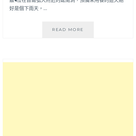
推
好是個下雨天，…
薦
～
月
READ MORE
江
釜
山
豬
肉
湯
飯
│
延
南
洞
好
吃
釜
山
口