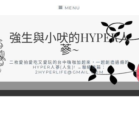
Skip
MENU
to
content
強生與小吠的HYPER人
蔘~
二枚愛拍愛吃又愛玩的台中嗨咖加起來，一起創造過癮的
HYPER人蔘(人生)! →聯絡信箱：
2HYPERLIFE@GMAIL.COM