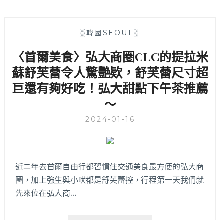
—
░韓國SEOUL░
—
〈首爾美食〉弘大商圈CLC的提拉米
蘇舒芙蕾令人驚艷欵，舒芙蕾尺寸超
巨還有夠好吃！弘大甜點下午茶推薦
～
2024-01-16
近二年去首爾自由行都習慣住交通美食最方便的弘大商
圈，加上強生與小吠都是舒芙蕾控，行程第一天我們就
先來位在弘大商…