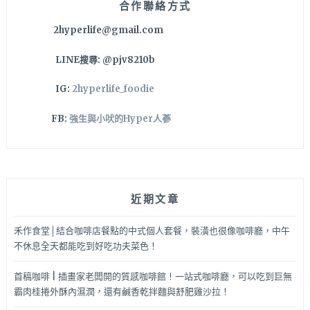
合作聯絡方式
看
2hyperlife@gmail.com
5000
萬
LINE搜尋: @pjv8210b
次，
設
IG:
2hyperlife_foodie
計
簡
FB:
強生與小吠的Hyper人蔘
潔
好
看
值
得
近期文章
收
藏
禾作食堂│結合咖啡店餐點的中式個人套餐，裝潢也很像咖啡廳，中午
不休息全天都能吃到好吃功夫菜色！
首稿咖啡 | 插畫家老闆開的質感咖啡館！一站式咖啡廳，可以吃到巨無
霸肉桂捲外酥內濕潤，還有鹹香乾拌麵與舒肥雞沙拉！