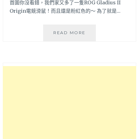
首圖你沒看錯，我們家又多了一隻ROG Gladius II
Origin電競滑鼠！而且還是粉紅色的～ 為了就是…
電
READ MORE
競
滑
鼠
推
薦，
同
步
開
箱
黑
色
和
粉
色
ROG