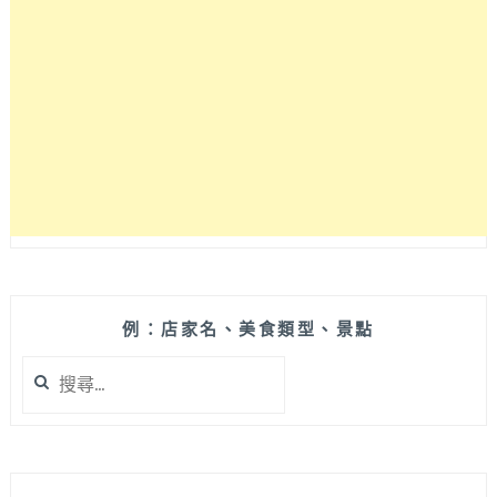
GLADIUS
II
ORIGIN
手
感
讃
適
合
長
時
間
使
用，
日
例：店家名、美食類型、景點
製
搜
OMRON
尋
微
關
動
鍵
開
字:
關
上