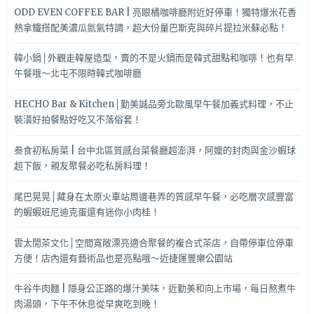
ODD EVEN COFFEE BAR | 亮眼橘咖啡廳附近好停車！獨特爆米花香
熱拿鐵搭配美濃瓜氮氣特調，超大份量巴斯克與碎片提拉米蘇必點！
韓小鍋│外觀走韓屋造型，賣的不是火鍋而是韓式甜點和咖啡！也有早
午餐哦～北屯不限時韓式咖啡廳
HECHO Bar & Kitchen│勤美誠品旁北歐風早午餐加義式料理，不止
裝潢好拍餐點好吃又不落俗套！
叁食初私房菜 | 台中北區質感台菜餐廳超澎湃，阿嬤的封肉與金沙蝦球
超下飯，親友聚餐必吃私房料理！
尾巴晃晃│藏身在太原火車站周邊巷弄的質感早午餐，必吃層次感豐富
的蝦蝦班尼迪克蛋還有迷你小肉桂！
雲太閒茶文化│空間寬敞漂亮適合聚餐的複合式茶店，自帶停車位停車
方便！店內還有藝術品也是亮點哦～近捷運豐樂公園站
牛谷牛肉麵 | 隱身公正路的爆汁美味，近勤美和向上市場，每日熬煮牛
肉湯頭，下午不休息從早爽吃到晚！