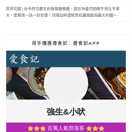
菲菲花園│台中西屯慶生約會餐廳推薦，超狂16盎司肋眼牛排比手掌
大，套餐買一送一好划算！同場加映濃郁黑松露燉飯與義大利麵～
用手機搜尋食記：愛食記APP