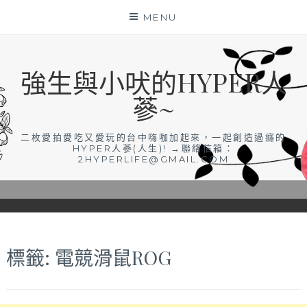
Skip
MENU
to
content
強生與小吠的HYPER人
蔘~
二枚愛拍愛吃又愛玩的台中嗨咖加起來，一起創造過癮的
HYPER人蔘(人生)! →聯絡信箱：
2HYPERLIFE@GMAIL.COM
標籤:
電競滑鼠ROG