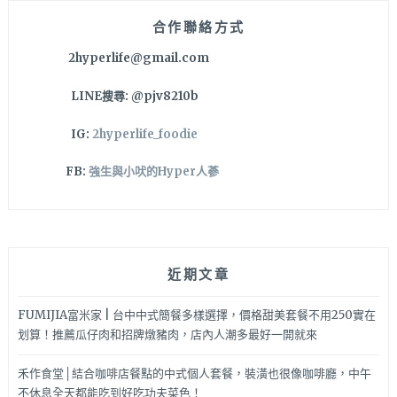
合作聯絡方式
2hyperlife@gmail.com
LINE搜尋: @pjv8210b
IG:
2hyperlife_foodie
FB:
強生與小吠的Hyper人蔘
近期文章
FUMIJIA富米家 | 台中中式簡餐多樣選擇，價格甜美套餐不用250實在
划算！推薦瓜仔肉和招牌燉豬肉，店內人潮多最好一開就來
禾作食堂│結合咖啡店餐點的中式個人套餐，裝潢也很像咖啡廳，中午
不休息全天都能吃到好吃功夫菜色！