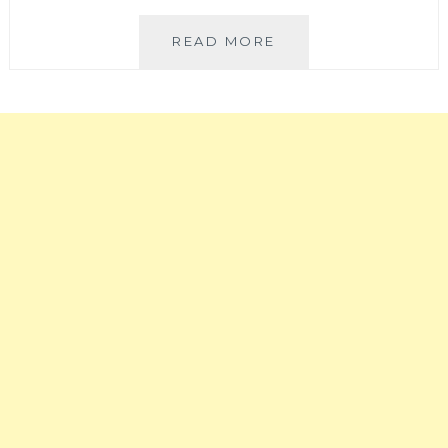
倍
感
台
READ MORE
舒
中
適，
公
用
益
餐
路
價
高
格
質
讓
感
人
日
感
本
覺
料
很
理
超
推
值
薦!!
喔!!
金
鮨
日
本
料