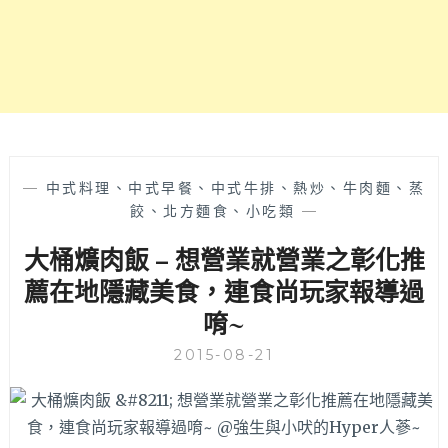
理
亭，
無
菜
單
料
理
充
滿
—
中式料理、中式早餐、中式牛排、熱炒、牛肉麵、蒸
驚
餃、北方麵食、小吃類
—
喜
大桶爌肉飯 – 想營業就營業之彰化推
~~
薦在地隱藏美食，連食尚玩家報導過
唷~
2015-08-21