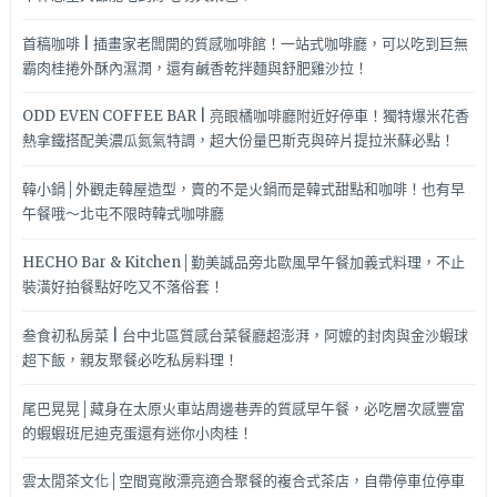
首稿咖啡 | 插畫家老闆開的質感咖啡館！一站式咖啡廳，可以吃到巨無
霸肉桂捲外酥內濕潤，還有鹹香乾拌麵與舒肥雞沙拉！
ODD EVEN COFFEE BAR | 亮眼橘咖啡廳附近好停車！獨特爆米花香
熱拿鐵搭配美濃瓜氮氣特調，超大份量巴斯克與碎片提拉米蘇必點！
韓小鍋│外觀走韓屋造型，賣的不是火鍋而是韓式甜點和咖啡！也有早
午餐哦～北屯不限時韓式咖啡廳
HECHO Bar & Kitchen│勤美誠品旁北歐風早午餐加義式料理，不止
裝潢好拍餐點好吃又不落俗套！
叁食初私房菜 | 台中北區質感台菜餐廳超澎湃，阿嬤的封肉與金沙蝦球
超下飯，親友聚餐必吃私房料理！
尾巴晃晃│藏身在太原火車站周邊巷弄的質感早午餐，必吃層次感豐富
的蝦蝦班尼迪克蛋還有迷你小肉桂！
雲太閒茶文化│空間寬敞漂亮適合聚餐的複合式茶店，自帶停車位停車