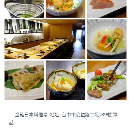
〈卷
卷
庵〉，
餐
點
新
鮮
美
味
具
巧
思、
大
器
空
間
環
境
金鮨日本料理亭 地址: 台中市公益路二段239號 電
讓
話: …
人