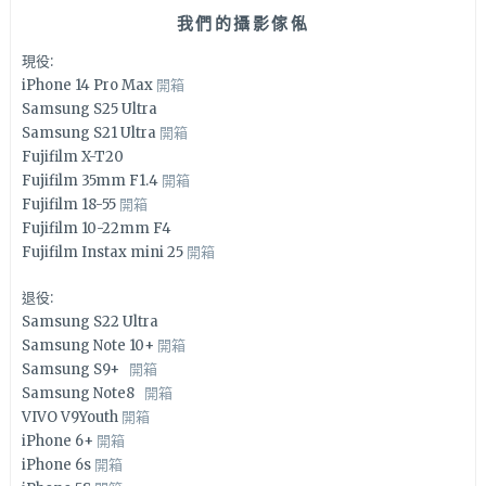
我們的攝影傢俬
現役:
iPhone 14 Pro Max
開箱
Samsung S25 Ultra
Samsung S21 Ultra
開箱
Fujifilm X-T20
Fujifilm 35mm F1.4
開箱
Fujifilm 18-55
開箱
Fujifilm 10-22mm F4
Fujifilm Instax mini 25
開箱
退役:
Samsung S22 Ultra
Samsung Note 10+
開箱
Samsung S9+
開箱
Samsung Note8
開箱
VIVO V9Youth
開箱
iPhone 6+
開箱
iPhone 6s
開箱