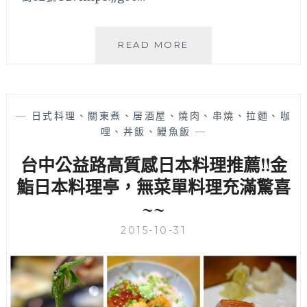
勤
READ MORE
美
誠
品
商
—
日式料理、關東煮、居酒屋、燒肉、串燒、拉麵、咖
圈
哩、丼飯、鰻魚飯
—
隱
藏
台中公益路高質感日本料理推薦!!金
巷
弄
鮨日本料理亭，無菜單料理充滿驚喜
內
~~
的
創
2015-10-31
意
日
式
料
理