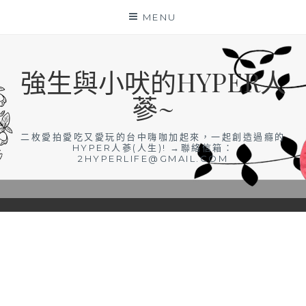
Skip
MENU
to
content
強生與小吠的HYPER人
蔘~
二枚愛拍愛吃又愛玩的台中嗨咖加起來，一起創造過癮的
HYPER人蔘(人生)! →聯絡信箱：
2HYPERLIFE@GMAIL.COM