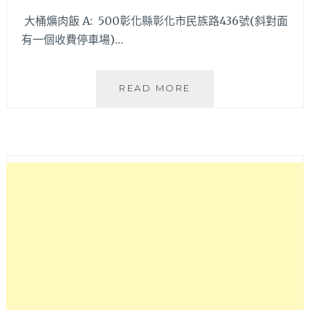
大桶爌肉飯 A: 500彰化縣彰化市民族路436號(斜對面
有一個收費停車場)…
大
READ MORE
桶
爌
肉
飯
–
想
營
業
就
營
業
之
彰
化