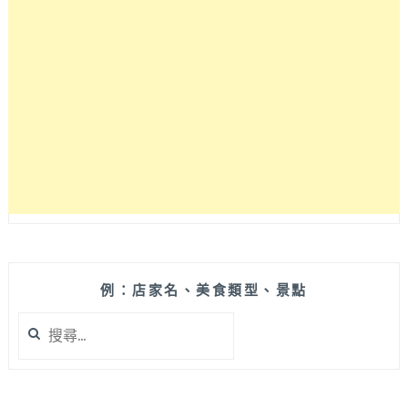
推
薦
在
地
隱
藏
美
食，
連
食
尚
玩
家
報
導
例：店家名、美食類型、景點
過
搜
唷
尋
~
關
鍵
字: