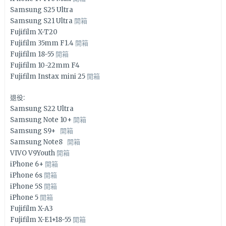
Samsung S25 Ultra
Samsung S21 Ultra
開箱
Fujifilm X-T20
Fujifilm 35mm F1.4
開箱
Fujifilm 18-55
開箱
Fujifilm 10-22mm F4
Fujifilm Instax mini 25
開箱
退役:
Samsung S22 Ultra
Samsung Note 10+
開箱
Samsung S9+
開箱
Samsung Note8
開箱
VIVO V9Youth
開箱
iPhone 6+
開箱
iPhone 6s
開箱
iPhone 5S
開箱
iPhone 5
開箱
Fujifilm X-A3
Fujifilm X-E1+18-55
開箱