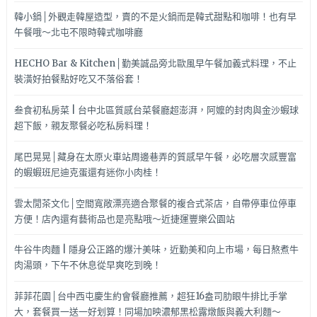
韓小鍋│外觀走韓屋造型，賣的不是火鍋而是韓式甜點和咖啡！也有早
午餐哦～北屯不限時韓式咖啡廳
HECHO Bar & Kitchen│勤美誠品旁北歐風早午餐加義式料理，不止
裝潢好拍餐點好吃又不落俗套！
叁食初私房菜 | 台中北區質感台菜餐廳超澎湃，阿嬤的封肉與金沙蝦球
超下飯，親友聚餐必吃私房料理！
尾巴晃晃│藏身在太原火車站周邊巷弄的質感早午餐，必吃層次感豐富
的蝦蝦班尼迪克蛋還有迷你小肉桂！
雲太閒茶文化│空間寬敞漂亮適合聚餐的複合式茶店，自帶停車位停車
方便！店內還有藝術品也是亮點哦～近捷運豐樂公園站
牛谷牛肉麵 | 隱身公正路的爆汁美味，近勤美和向上市場，每日熬煮牛
肉湯頭，下午不休息從早爽吃到晚！
菲菲花園│台中西屯慶生約會餐廳推薦，超狂16盎司肋眼牛排比手掌
大，套餐買一送一好划算！同場加映濃郁黑松露燉飯與義大利麵～