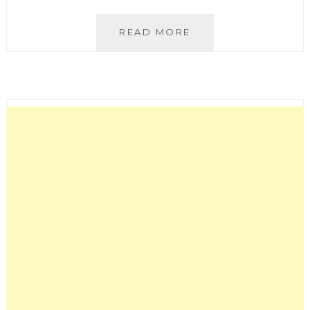
開
READ MORE
箱
PANASONIC
除
溼
機
F-
Y24GX
|
家
裡
一
定
要
有
一
台，
除
濕