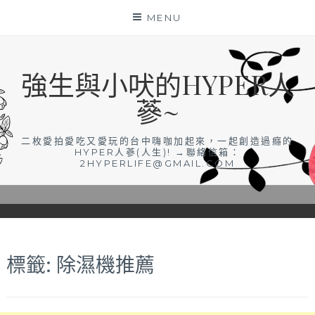
Skip
MENU
to
content
強生與小吠的HYPER人
蔘~
二枚愛拍愛吃又愛玩的台中嗨咖加起來，一起創造過癮的
HYPER人蔘(人生)! →聯絡信箱：
2HYPERLIFE@GMAIL.COM
標籤:
除濕機推薦