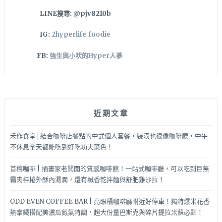
手
LINE搜尋: @pjv8210b
IG:
2hyperlife_foodie
FB:
強生與小吠的Hyper人蔘
近期文章
禾作食堂│結合咖啡店餐點的中式個人套餐，裝潢也很像咖啡廳，中午
不休息全天都能吃到好吃功夫菜色！
首稿咖啡 | 插畫家老闆開的質感咖啡館！一站式咖啡廳，可以吃到巨無
霸肉桂捲外酥內濕潤，還有鹹香乾拌麵與舒肥雞沙拉！
ODD EVEN COFFEE BAR | 亮眼橘咖啡廳附近好停車！獨特爆米花香
熱拿鐵搭配美濃瓜氮氣特調，超大份量巴斯克與碎片提拉米蘇必點！