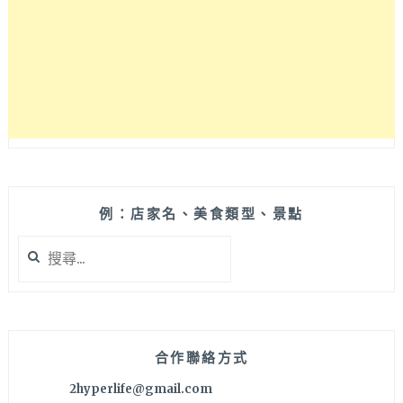
效
能
優
且
一
級
省
電，
功
能
齊
例：店家名、美食類型、景點
全
搜
又
尋
不
關
會
鍵
太
字:
貴，
值
合作聯絡方式
得
2hyperlife@gmail.com
入