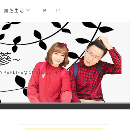
繽紛生活
FB
IG
蔘~
YPERLIFE@GMAIL.COM