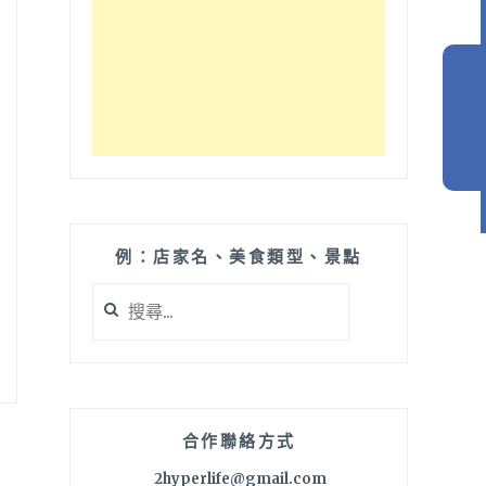
例：店家名、美食類型、景點
搜
尋
關
鍵
字:
合作聯絡方式
2hyperlife@gmail.com