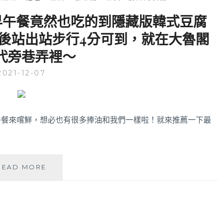
系早午餐竟然也吃的到隱藏版韓式豆腐
後站出站步行4分可到，就在大魯閣
代旁巷弄裡～
2021-12-07
午餐來嚐鮮，想必也有很多捧油和我們一樣啦！就來推薦一下最
阿
READ MORE
飛
BRUNCH│
彩
繪