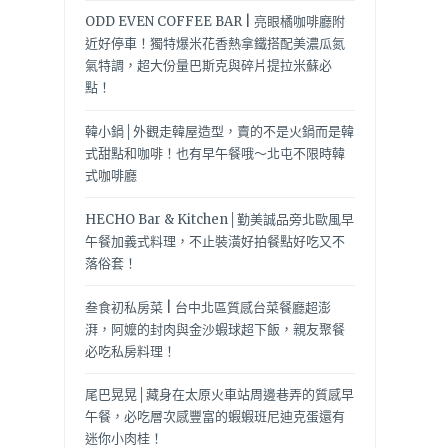
ODD EVEN COFFEE BAR | 亮眼橘咖啡廳附
近好停車！獨特爆米花香熱拿鐵搭配美濃瓜氮
氣特調，超大份量巴斯克與碎片提拉米蘇必
點！
韓小鍋│外觀走韓屋造型，賣的不是火鍋而是韓
式甜點和咖啡！也有早午餐哦～北屯不限時韓
式咖啡廳
HECHO Bar & Kitchen│勤美誠品旁北歐風早
午餐加義式料理，不止裝潢好拍餐點好吃又不
落俗套！
叁食初私房菜 | 台中北區質感台菜餐廳超澎
湃，阿嬤的封肉與金沙蝦球超下飯，親友聚餐
必吃私房料理！
尾巴晃晃│藏身在太原火車站周邊巷弄的質感早
午餐，必吃層次感豐富的蝦蝦班尼迪克蛋還有
迷你小肉桂！