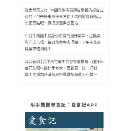
雲太閒茶文化│空間寬敞漂亮適合聚餐的複合式
茶店，自帶停車位停車方便！店內還有藝術品
也是亮點哦～近捷運豐樂公園站
牛谷牛肉麵 | 隱身公正路的爆汁美味，近勤美
和向上市場，每日熬煮牛肉湯頭，下午不休息
從早爽吃到晚！
菲菲花園│台中西屯慶生約會餐廳推薦，超狂16
盎司肋眼牛排比手掌大，套餐買一送一好划
算！同場加映濃郁黑松露燉飯與義大利麵～
用手機搜尋食記：愛食記APP