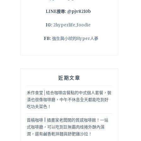
LINE搜尋: @pjv8210b
IG:
2hyperlife_foodie
FB:
強生與小吠的Hyper人蔘
近期文章
禾作食堂│結合咖啡店餐點的中式個人套餐，裝
潢也很像咖啡廳，中午不休息全天都能吃到好
吃功夫菜色！
首稿咖啡 | 插畫家老闆開的質感咖啡館！一站
式咖啡廳，可以吃到巨無霸肉桂捲外酥內濕
潤，還有鹹香乾拌麵與舒肥雞沙拉！