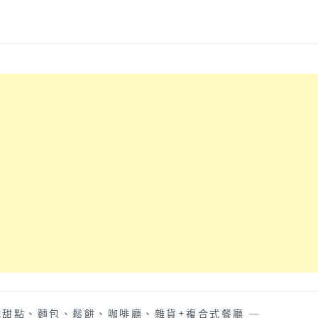
式甜點、麵包、鬆餅、咖啡廳、雜貨+複合式餐廳
—