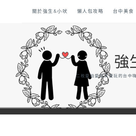
Skip
關於強生&小吠
懶人包攻略
台中美食
to
content
強
二枚愛拍愛吃又愛玩的台中嗨