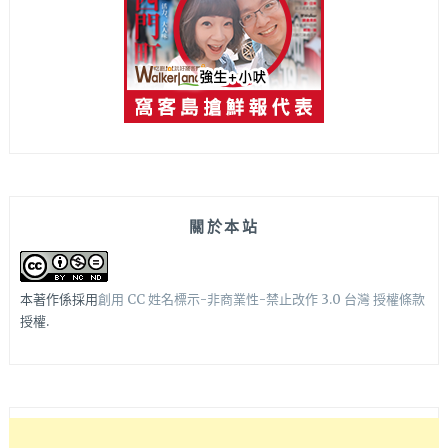
關於本站
本著作係採用
創用 CC 姓名標示-非商業性-禁止改作 3.0 台灣 授權條款
授權.