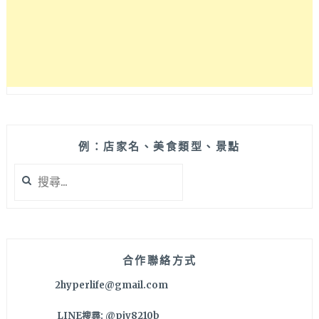
員
林
起
家
全
台
共
有
5
間
例：店家名、美食類型、景點
店，
搜
口
尋
味
關
好
鍵
吃
字:
無
雷
合作聯絡方式
～
2hyperlife@gmail.com
LINE搜尋: @pjv8210b