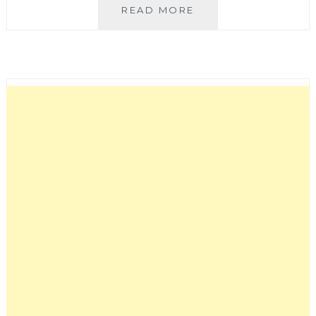
阿
READ MORE
杜
皇
家
泰
式
料
理
│
文
心
秀
泰
六
樓
美
食
餐
廳，
由