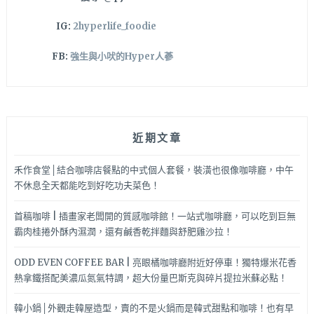
IG:
2hyperlife_foodie
FB:
強生與小吠的Hyper人蔘
近期文章
禾作食堂│結合咖啡店餐點的中式個人套餐，裝潢也很像咖啡廳，中午
不休息全天都能吃到好吃功夫菜色！
首稿咖啡 | 插畫家老闆開的質感咖啡館！一站式咖啡廳，可以吃到巨無
霸肉桂捲外酥內濕潤，還有鹹香乾拌麵與舒肥雞沙拉！
ODD EVEN COFFEE BAR | 亮眼橘咖啡廳附近好停車！獨特爆米花香
熱拿鐵搭配美濃瓜氮氣特調，超大份量巴斯克與碎片提拉米蘇必點！
韓小鍋│外觀走韓屋造型，賣的不是火鍋而是韓式甜點和咖啡！也有早