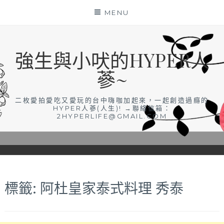
Skip
MENU
to
content
強生與小吠的HYPER人
蔘~
二枚愛拍愛吃又愛玩的台中嗨咖加起來，一起創造過癮的
HYPER人蔘(人生)! →聯絡信箱：
2HYPERLIFE@GMAIL.COM
標籤:
阿杜皇家泰式料理 秀泰