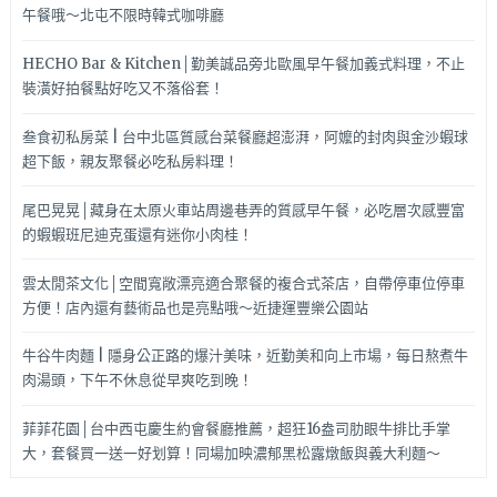
午餐哦～北屯不限時韓式咖啡廳
HECHO Bar & Kitchen│勤美誠品旁北歐風早午餐加義式料理，不止
裝潢好拍餐點好吃又不落俗套！
叁食初私房菜 | 台中北區質感台菜餐廳超澎湃，阿嬤的封肉與金沙蝦球
超下飯，親友聚餐必吃私房料理！
尾巴晃晃│藏身在太原火車站周邊巷弄的質感早午餐，必吃層次感豐富
的蝦蝦班尼迪克蛋還有迷你小肉桂！
雲太閒茶文化│空間寬敞漂亮適合聚餐的複合式茶店，自帶停車位停車
方便！店內還有藝術品也是亮點哦～近捷運豐樂公園站
牛谷牛肉麵 | 隱身公正路的爆汁美味，近勤美和向上市場，每日熬煮牛
肉湯頭，下午不休息從早爽吃到晚！
菲菲花園│台中西屯慶生約會餐廳推薦，超狂16盎司肋眼牛排比手掌
大，套餐買一送一好划算！同場加映濃郁黑松露燉飯與義大利麵～