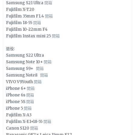
Samsung S21 Ultra
開箱
Fujifilm X-T20
Fujifilm 35mm F1.4
開箱
Fujifilm 18-55
開箱
Fujifilm 10-22mm F4
Fujifilm Instax mini 25
開箱
退役:
Samsung S22 Ultra
Samsung Note 10+
開箱
Samsung S9+
開箱
Samsung Note8
開箱
VIVO V9Youth
開箱
iPhone 6+
開箱
iPhone 6s
開箱
iPhone 5S
開箱
iPhone 5
開箱
Fujifilm X-A3
Fujifilm X-E1+18-55
開箱
Canon S120
開箱
Panasonic GF7 x Leica 15mm F1.7