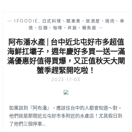
—
IFOODIE
,
日式料理、關東煮、居酒屋、燒肉、串
燒、拉麵、咖哩、丼飯、鰻魚飯
—
阿布潘水產 | 台中近北屯好市多超值
海鮮扛壩子，週年慶好多買一送一滿
滿優惠好值得買爆，又正值秋天大閘
蟹季趕緊開吃啦！
2023-11-03
如果說到『阿布潘』，應該住台中的人都會知道～對，
他們就是那間近北屯好市多附近的水產店！尤其假日到
了他們三個停車…