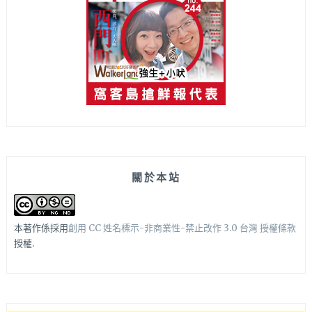
關於本站
本著作係採用
創用 CC 姓名標示-非商業性-禁止改作 3.0 台灣 授權條款
授權.