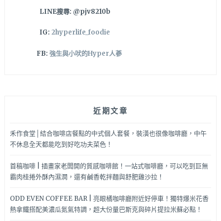
又
LINE搜尋: @pjv8210b
正
值
IG:
2hyperlife_foodie
秋
天
FB:
強生與小吠的Hyper人蔘
大
閘
蟹
季
趕
近期文章
緊
開
吃
禾作食堂│結合咖啡店餐點的中式個人套餐，裝潢也很像咖啡廳，中午
啦！
不休息全天都能吃到好吃功夫菜色！
首稿咖啡 | 插畫家老闆開的質感咖啡館！一站式咖啡廳，可以吃到巨無
霸肉桂捲外酥內濕潤，還有鹹香乾拌麵與舒肥雞沙拉！
ODD EVEN COFFEE BAR | 亮眼橘咖啡廳附近好停車！獨特爆米花香
熱拿鐵搭配美濃瓜氮氣特調，超大份量巴斯克與碎片提拉米蘇必點！