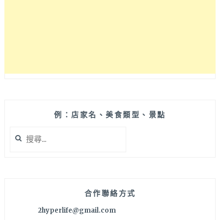
壩
子，
週
年
慶
好
多
買
一
送
一
例：店家名、美食類型、景點
滿
搜
滿
尋
優
關
惠
鍵
好
字:
值
得
合作聯絡方式
買
2hyperlife@gmail.com
爆，