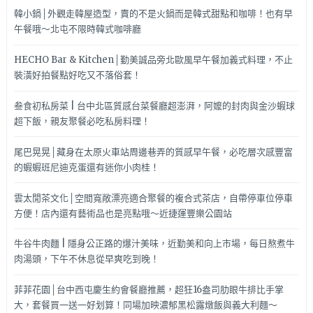
韓小鍋│外觀走韓屋造型，賣的不是火鍋而是韓式甜點和咖啡！也有早
午餐哦～北屯不限時韓式咖啡廳
HECHO Bar & Kitchen│勤美誠品旁北歐風早午餐加義式料理，不止
裝潢好拍餐點好吃又不落俗套！
叁食初私房菜 | 台中北區質感台菜餐廳超澎湃，阿嬤的封肉與金沙蝦球
超下飯，親友聚餐必吃私房料理！
尾巴晃晃│藏身在太原火車站周邊巷弄的質感早午餐，必吃層次感豐富
的蝦蝦班尼迪克蛋還有迷你小肉桂！
雲太閒茶文化│空間寬敞漂亮適合聚餐的複合式茶店，自帶停車位停車
方便！店內還有藝術品也是亮點哦～近捷運豐樂公園站
牛谷牛肉麵 | 隱身公正路的爆汁美味，近勤美和向上市場，每日熬煮牛
肉湯頭，下午不休息從早爽吃到晚！
菲菲花園│台中西屯慶生約會餐廳推薦，超狂16盎司肋眼牛排比手掌
大，套餐買一送一好划算！同場加映濃郁黑松露燉飯與義大利麵～