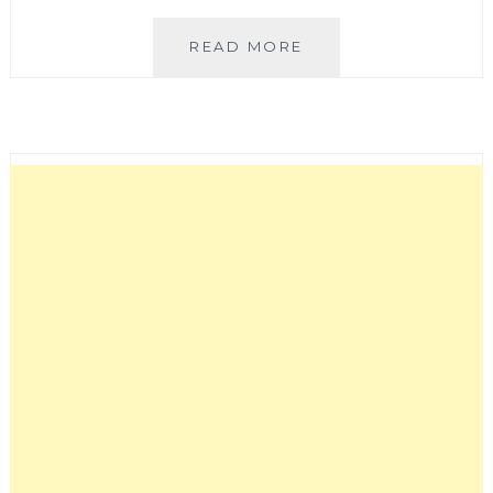
阿
READ MORE
布
潘
水
產
|
台
中
近
北
屯
好
市
多
超
值
海
鮮
扛