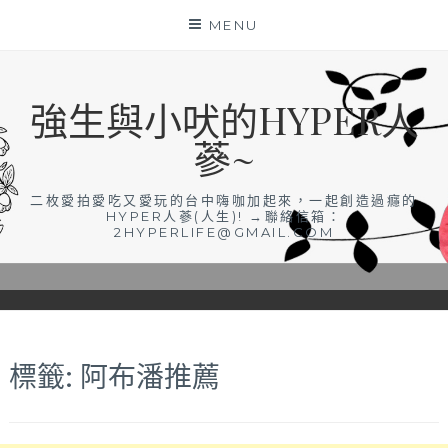
Skip
MENU
to
content
強生與小吠的HYPER人
蔘~
二枚愛拍愛吃又愛玩的台中嗨咖加起來，一起創造過癮的
HYPER人蔘(人生)! →聯絡信箱：
2HYPERLIFE@GMAIL.COM
標籤:
阿布潘推薦