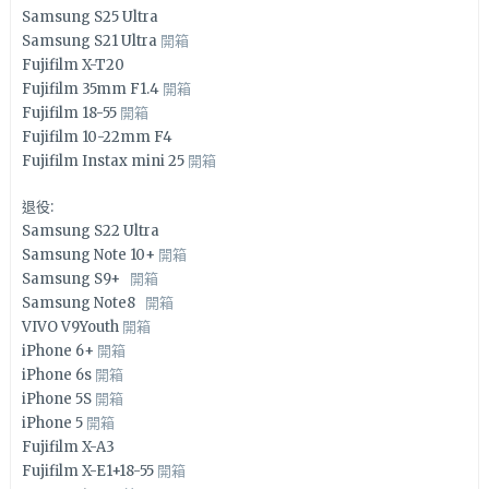
Samsung S25 Ultra
Samsung S21 Ultra
開箱
Fujifilm X-T20
Fujifilm 35mm F1.4
開箱
Fujifilm 18-55
開箱
Fujifilm 10-22mm F4
Fujifilm Instax mini 25
開箱
退役:
Samsung S22 Ultra
Samsung Note 10+
開箱
Samsung S9+
開箱
Samsung Note8
開箱
VIVO V9Youth
開箱
iPhone 6+
開箱
iPhone 6s
開箱
iPhone 5S
開箱
iPhone 5
開箱
Fujifilm X-A3
Fujifilm X-E1+18-55
開箱