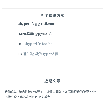
鍵
好
字:
吃
的
合作聯絡方式
台
2hyperlife@gmail.com
中
必
LINE搜尋: @pjv8210b
吃
韓
IG:
2hyperlife_foodie
式
炸
FB:
強生與小吠的Hyper人蔘
雞
～
近期文章
禾作食堂│結合咖啡店餐點的中式個人套餐，裝潢也很像咖啡廳，中午
不休息全天都能吃到好吃功夫菜色！