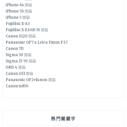
iPhone 6s
開箱
iPhone 5S
開箱
iPhone 5
開箱
Fujifilm X-A3
Fujifilm X-E1+18-55
開箱
Canon S120
開箱
Panasonic GF7 x Leica 15mm F1.7
Canon 7D
Sigma 50
開箱
Sigma 17-70
開箱
GRD 4
開箱
Canon G11
開箱
Panasonic GF2+14mm
開箱
Canon is850
熱門關鍵字