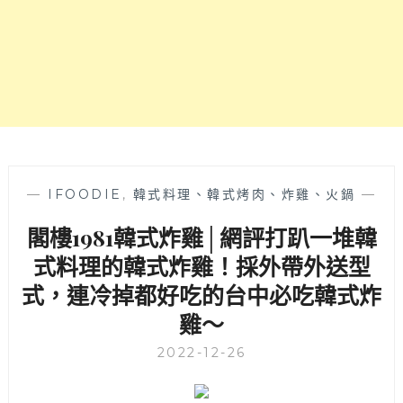
中
韓
式
烤
肉、
韓
國
料
理，
含
—
IFOODIE
,
韓式料理、韓式烤肉、炸雞、火鍋
—
年
閣樓1981韓式炸雞│網評打趴一堆韓
糕
鍋、
式料理的韓式炸雞！採外帶外送型
牛
式，連冷掉都好吃的台中必吃韓式炸
排
骨
雞～
湯
和
2022-12-26
馬
鈴