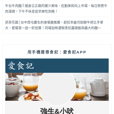
牛谷牛肉麵 | 隱身公正路的爆汁美味，近勤美和向上市場，每日熬煮牛
肉湯頭，下午不休息從早爽吃到晚！
菲菲花園│台中西屯慶生約會餐廳推薦，超狂16盎司肋眼牛排比手掌
大，套餐買一送一好划算！同場加映濃郁黑松露燉飯與義大利麵～
用手機搜尋食記：愛食記APP