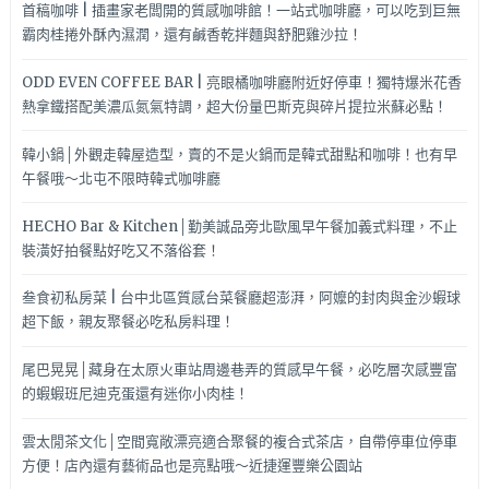
首稿咖啡 | 插畫家老闆開的質感咖啡館！一站式咖啡廳，可以吃到巨無
霸肉桂捲外酥內濕潤，還有鹹香乾拌麵與舒肥雞沙拉！
ODD EVEN COFFEE BAR | 亮眼橘咖啡廳附近好停車！獨特爆米花香
熱拿鐵搭配美濃瓜氮氣特調，超大份量巴斯克與碎片提拉米蘇必點！
韓小鍋│外觀走韓屋造型，賣的不是火鍋而是韓式甜點和咖啡！也有早
午餐哦～北屯不限時韓式咖啡廳
HECHO Bar & Kitchen│勤美誠品旁北歐風早午餐加義式料理，不止
裝潢好拍餐點好吃又不落俗套！
叁食初私房菜 | 台中北區質感台菜餐廳超澎湃，阿嬤的封肉與金沙蝦球
超下飯，親友聚餐必吃私房料理！
尾巴晃晃│藏身在太原火車站周邊巷弄的質感早午餐，必吃層次感豐富
的蝦蝦班尼迪克蛋還有迷你小肉桂！
雲太閒茶文化│空間寬敞漂亮適合聚餐的複合式茶店，自帶停車位停車
方便！店內還有藝術品也是亮點哦～近捷運豐樂公園站