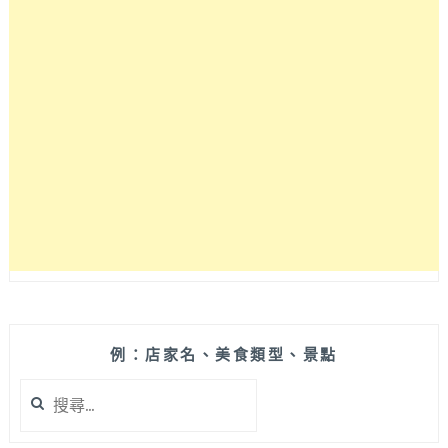
堆
韓
式
料
理
的
韓
式
炸
雞！
採
外
帶
外
送
型
式，
例：店家名、美食類型、景點
連
搜
冷
尋
掉
關
都