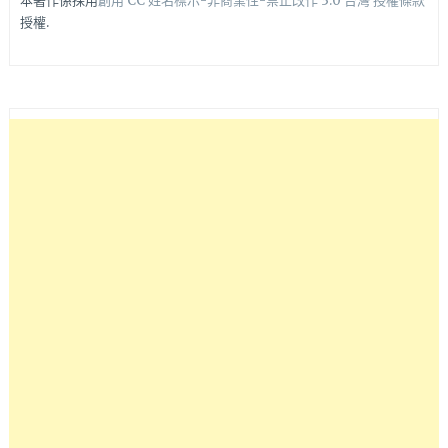
本著作係採用
創用 CC 姓名標示-非商業性-禁止改作 3.0 台灣 授權條款
授權.