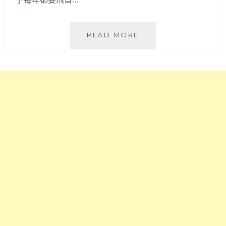
2026
READ MORE
台
中
韓
式
料
理
懶
人
包
│
超
過
40
家
特
色
台