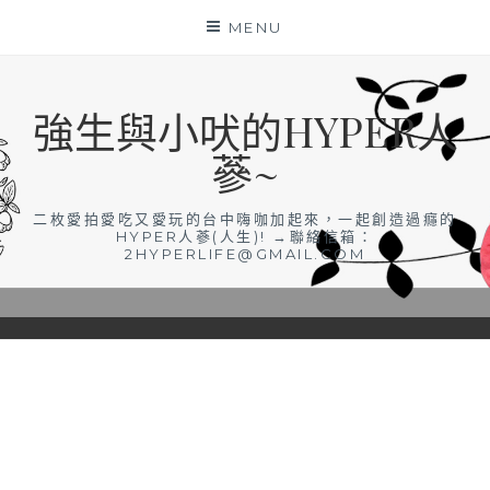
Skip
MENU
to
content
強生與小吠的HYPER人
蔘~
二枚愛拍愛吃又愛玩的台中嗨咖加起來，一起創造過癮的
HYPER人蔘(人生)! →聯絡信箱：
2HYPERLIFE@GMAIL.COM