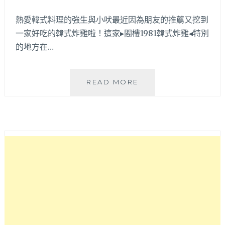
薯
排
熱愛韓式料理的強生與小吠最近因為朋友的推薦又挖到
骨
一家好吃的韓式炸雞啦！這家▸閣樓1981韓式炸雞◂特別
湯
的地方在…
等
特
殊
韓
閣
READ MORE
食
樓
一
1981
網
韓
打
式
盡！
炸
雞
│
網
評
打
趴
一