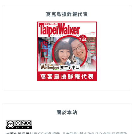
窩克島搶鮮報代表
關於本站