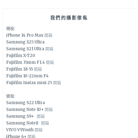
我們的攝影傢俬
現役:
iPhone 14 Pro Max
開箱
Samsung S25 Ultra
Samsung S21 Ultra
開箱
Fujifilm X-T20
Fujifilm 35mm F1.4
開箱
Fujifilm 18-55
開箱
Fujifilm 10-22mm F4
Fujifilm Instax mini 25
開箱
退役:
Samsung S22 Ultra
Samsung Note 10+
開箱
Samsung S9+
開箱
Samsung Note8
開箱
VIVO V9Youth
開箱
iPhone 6+
開箱