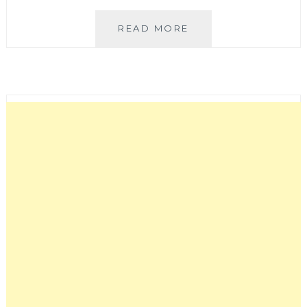
廚
READ MORE
房
鍋
具
推
薦
–
膳
魔
師
THERMOS
蘋
果
鍋
開
箱
(SUS304
台
灣