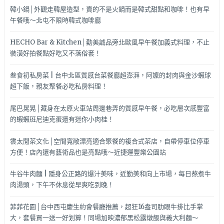
韓小鍋│外觀走韓屋造型，賣的不是火鍋而是韓式甜點和咖啡！也有早
午餐哦～北屯不限時韓式咖啡廳
HECHO Bar & Kitchen│勤美誠品旁北歐風早午餐加義式料理，不止
裝潢好拍餐點好吃又不落俗套！
叁食初私房菜 | 台中北區質感台菜餐廳超澎湃，阿嬤的封肉與金沙蝦球
超下飯，親友聚餐必吃私房料理！
尾巴晃晃│藏身在太原火車站周邊巷弄的質感早午餐，必吃層次感豐富
的蝦蝦班尼迪克蛋還有迷你小肉桂！
雲太閒茶文化│空間寬敞漂亮適合聚餐的複合式茶店，自帶停車位停車
方便！店內還有藝術品也是亮點哦～近捷運豐樂公園站
牛谷牛肉麵 | 隱身公正路的爆汁美味，近勤美和向上市場，每日熬煮牛
肉湯頭，下午不休息從早爽吃到晚！
菲菲花園│台中西屯慶生約會餐廳推薦，超狂16盎司肋眼牛排比手掌
大，套餐買一送一好划算！同場加映濃郁黑松露燉飯與義大利麵～