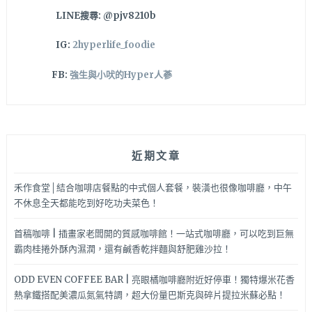
LINE搜尋: @pjv8210b
IG:
2hyperlife_foodie
FB:
強生與小吠的Hyper人蔘
近期文章
禾作食堂│結合咖啡店餐點的中式個人套餐，裝潢也很像咖啡廳，中午
不休息全天都能吃到好吃功夫菜色！
首稿咖啡 | 插畫家老闆開的質感咖啡館！一站式咖啡廳，可以吃到巨無
霸肉桂捲外酥內濕潤，還有鹹香乾拌麵與舒肥雞沙拉！
ODD EVEN COFFEE BAR | 亮眼橘咖啡廳附近好停車！獨特爆米花香
熱拿鐵搭配美濃瓜氮氣特調，超大份量巴斯克與碎片提拉米蘇必點！