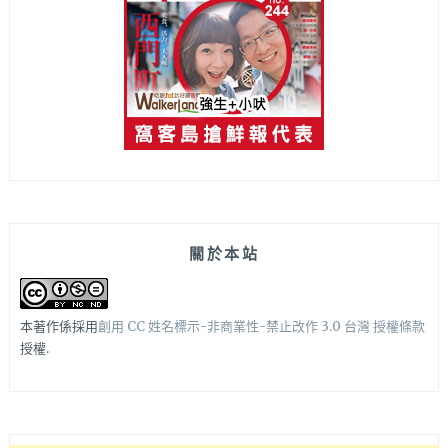
關於本站
本著作係採用
創用 CC 姓名標示-非商業性-禁止改作 3.0 台灣 授權條款
授權.