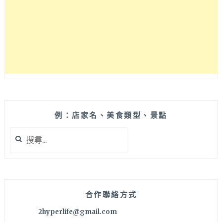
製
造)、
開
鍋
養
鍋
方
式
例：店家名、美食類型、景點
搜
尋
關
鍵
字:
合作聯絡方式
2hyperlife@gmail.com