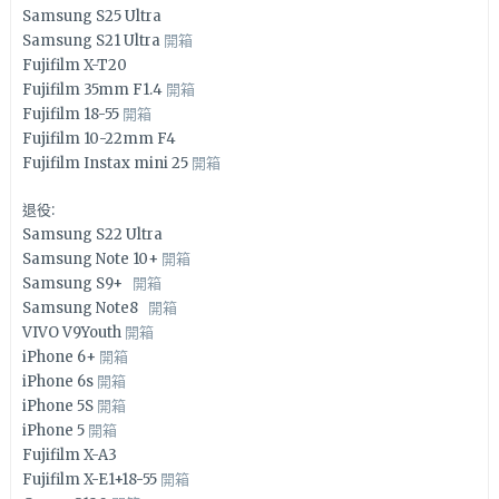
Samsung S25 Ultra
Samsung S21 Ultra
開箱
Fujifilm X-T20
Fujifilm 35mm F1.4
開箱
Fujifilm 18-55
開箱
Fujifilm 10-22mm F4
Fujifilm Instax mini 25
開箱
退役:
Samsung S22 Ultra
Samsung Note 10+
開箱
Samsung S9+
開箱
Samsung Note8
開箱
VIVO V9Youth
開箱
iPhone 6+
開箱
iPhone 6s
開箱
iPhone 5S
開箱
iPhone 5
開箱
Fujifilm X-A3
Fujifilm X-E1+18-55
開箱