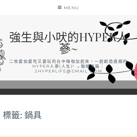
Skip
MENU
to
content
強生與小吠的HYPER人
蔘~
二枚愛拍愛吃又愛玩的台中嗨咖加起來，一起創造過癮的
HYPER人蔘(人生)! →聯絡信箱：
2HYPERLIFE@GMAIL.COM
標籤:
鍋具