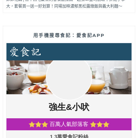
大，套餐買一送一好划算！同場加映濃郁黑松露燉飯與義大利麵～
用手機搜尋食記：愛食記APP