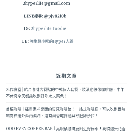
2hyperlife@gmail.com
大
的
LINE搜尋: @pjv8210b
前
院
IG:
2hyperlife_foodie
裡
看
FB:
強生與小吠的Hyper人蔘
夜
空
的
星
星
近期文章
好
愜
意!!
禾作食堂│結合咖啡店餐點的中式個人套餐，裝潢也很像咖啡廳，中午
不休息全天都能吃到好吃功夫菜色！
首稿咖啡 | 插畫家老闆開的質感咖啡館！一站式咖啡廳，可以吃到巨無
霸肉桂捲外酥內濕潤，還有鹹香乾拌麵與舒肥雞沙拉！
ODD EVEN COFFEE BAR | 亮眼橘咖啡廳附近好停車！獨特爆米花香