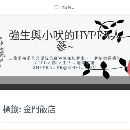
Skip
MENU
to
content
強生與小吠的HYPER人
蔘~
二枚愛拍愛吃又愛玩的台中嗨咖加起來，一起創造過癮的
HYPER人蔘(人生)! →聯絡信箱：
2HYPERLIFE@GMAIL.COM
標籤:
金門飯店