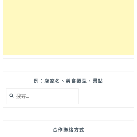
下
民
宿」，
住
宿
環
境
古
色
古
香
又
例：店家名、美食類型、景點
速
搜
洗，
尋
晚
關
上
鍵
還
字:
能
在
合作聯絡方式
好