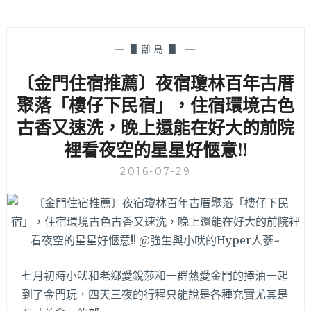
—
▋離島 ▋
—
〔金門住宿推薦〕夜宿瓊林百年古厝
聚落「樓仔下民宿」，住宿環境古色
古香又速洗，晚上還能在好大的前院
裡看夜空的星星好愜意!!
2016-07-29
七月初時小吠和老鄉愛銳莎和一群熱愛金門的捧油一起
到了金門玩，四天三夜的行程只能說是各種充實尤其是