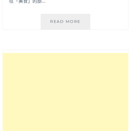
在「美食」的部…
〔金
READ MORE
門
住
宿
推
薦〕
夜
宿
瓊
林
百
年
古
厝
聚
落
「樓
仔