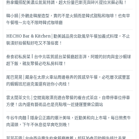
熱拿鐵搭配美濃瓜氮氣特調，超大份量巴斯克與碎片提拉米蘇必點！
韓小鍋│外觀走韓屋造型，賣的不是火鍋而是韓式甜點和咖啡！也有早
午餐哦～北屯不限時韓式咖啡廳
HECHO Bar & Kitchen│勤美誠品旁北歐風早午餐加義式料理，不止
裝潢好拍餐點好吃又不落俗套！
叁食初私房菜 | 台中北區質感台菜餐廳超澎湃，阿嬤的封肉與金沙蝦球
超下飯，親友聚餐必吃私房料理！
尾巴晃晃│藏身在太原火車站周邊巷弄的質感早午餐，必吃層次感豐富
的蝦蝦班尼迪克蛋還有迷你小肉桂！
雲太閒茶文化│空間寬敞漂亮適合聚餐的複合式茶店，自帶停車位停車
方便！店內還有藝術品也是亮點哦～近捷運豐樂公園站
牛谷牛肉麵 | 隱身公正路的爆汁美味，近勤美和向上市場，每日熬煮牛
肉湯頭，下午不休息從早爽吃到晚！
菲菲花園│台中西屯慶生約會餐廳推薦，超狂16盎司肋眼牛排比手掌