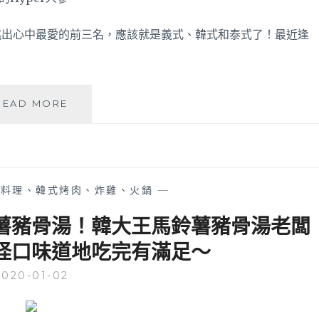
司
了！
玉
挑出心中最愛的前三名，應該就是義式、韓式和泰式了！最近逢
米
盒
子
一
泰
READ MORE
掀
辛
開
火
根
山
本
排
是
骨
起
式料理、韓式烤肉、炸雞、火鍋
—
│
司
曼
瀑
薯豬骨湯！韓大王馬鈴薯豬骨湯老闆
谷
布
怪口味道地吃完有滿足～
人
~
氣
2020-01-02
平
價
美