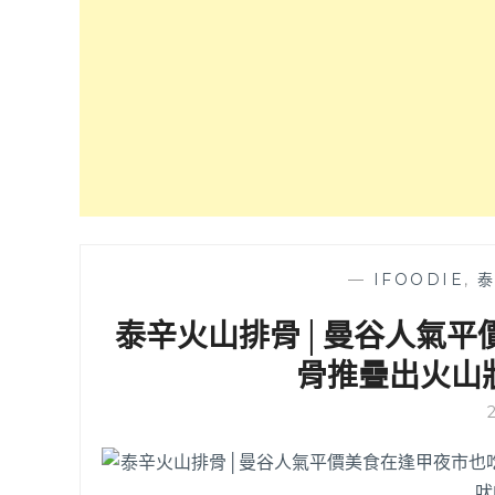
—
IFOODIE
,
泰辛火山排骨│曼谷人氣平
骨推疊出火山