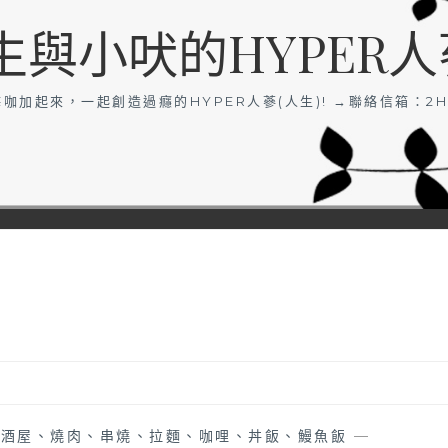
生與小吠的HYPER人
咖加起來，一起創造過癮的HYPER人蔘(人生)! →聯絡信箱：
2H
居酒屋、燒肉、串燒、拉麵、咖哩、丼飯、鰻魚飯
—