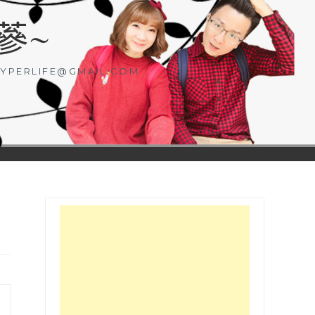
蔘~
YPERLIFE@GMAIL.COM