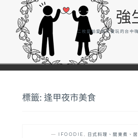
強
二枚愛拍愛吃又愛玩的台中嗨
標籤:
逢甲夜市美食
—
IFOODIE
,
日式料理、關東煮、