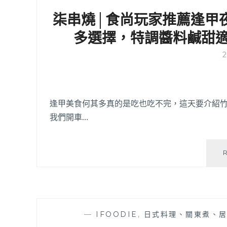
柒串燒│食尚玩家推薦逢甲
多選擇，特調醬料鹹甜適
逢甲美食何其多真的是吃也吃不完，這天要介紹竹的
我們開車…
—
IFOODIE
,
日式料理、關東煮、