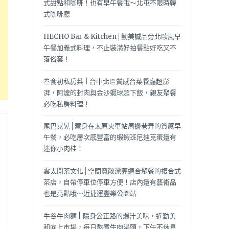
式甜點和咖啡！也有早午餐哦～北屯不限時韓
式咖啡廳
HECHO Bar & Kitchen│勤美誠品旁北歐風早
午餐加義式料理，不止裝潢好拍餐點好吃又不
落俗套！
叁食初私房菜 | 台中北區質感台菜餐廳超澎
湃，阿嬤的封肉與金沙蝦球超下飯，親友聚餐
必吃私房料理！
尾巴晃晃│藏身在太原火車站周邊巷弄的質感早
午餐，必吃層次感豐富的蝦蝦班尼迪克蛋還有
迷你小肉桂！
雲太閒茶文化│空間寬敞漂亮適合聚餐的複合式
茶店，自帶停車位停車方便！店內還有藝術品
也是亮點哦～近捷運豐樂公園站
牛谷牛肉麵 | 隱身公正路的爆汁美味，近勤美
和向上市場，每日熬煮牛肉湯頭，下午不休息