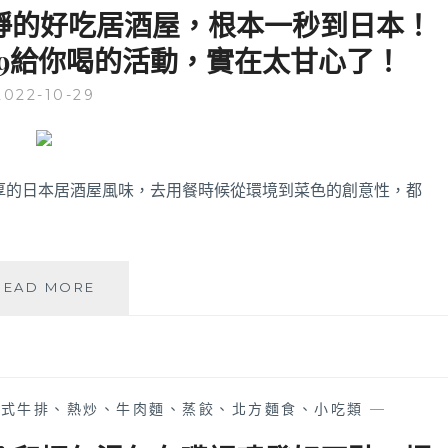
家
靜的好吃居酒屋，根本一秒到日本！
推
9給你喝的活動，實在太甘心了！
薦
逢
2022-10-29
甲
夜
市
超
好
濃厚的日本居酒屋風味，去用餐時候從環境到菜色的創意性，都
吃
串
燒，
食
知
READ MORE
材
戶
擺
酒
放
食
衛
│
生
逢
又
中式牛排、熱炒、牛肉麵、蒸餃、北方麵食、小吃類
—
甲
超
商
多