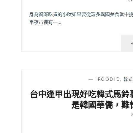
身為資深吃貨的小吠如果要從眾多異國美食當中
甲夜市裡有一…
—
IFOODIE
,
韓
台中逢甲出現好吃韓式馬鈴
是韓國華僑，難