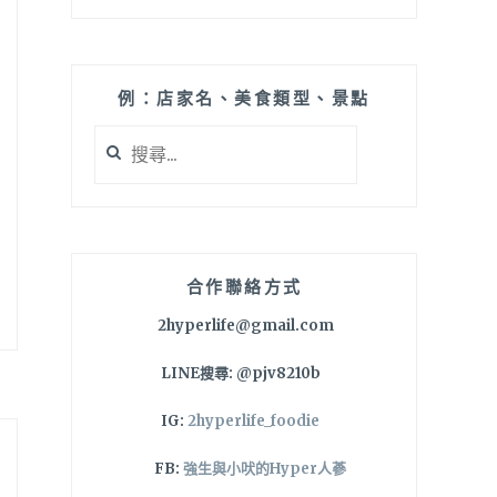
例：店家名、美食類型、景點
搜
尋
關
鍵
字:
合作聯絡方式
2hyperlife@gmail.com
LINE搜尋: @pjv8210b
IG:
2hyperlife_foodie
FB:
強生與小吠的Hyper人蔘