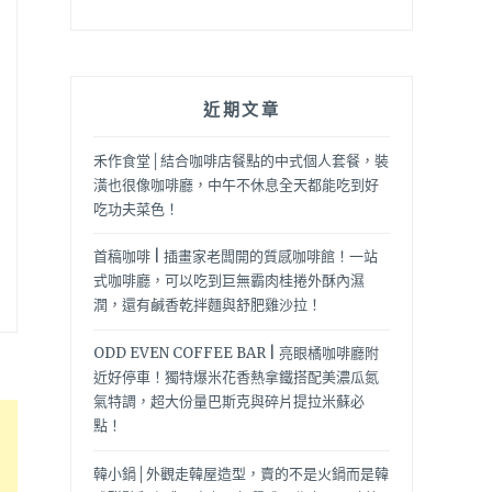
近期文章
禾作食堂│結合咖啡店餐點的中式個人套餐，裝
潢也很像咖啡廳，中午不休息全天都能吃到好
吃功夫菜色！
首稿咖啡 | 插畫家老闆開的質感咖啡館！一站
式咖啡廳，可以吃到巨無霸肉桂捲外酥內濕
潤，還有鹹香乾拌麵與舒肥雞沙拉！
ODD EVEN COFFEE BAR | 亮眼橘咖啡廳附
近好停車！獨特爆米花香熱拿鐵搭配美濃瓜氮
氣特調，超大份量巴斯克與碎片提拉米蘇必
點！
韓小鍋│外觀走韓屋造型，賣的不是火鍋而是韓