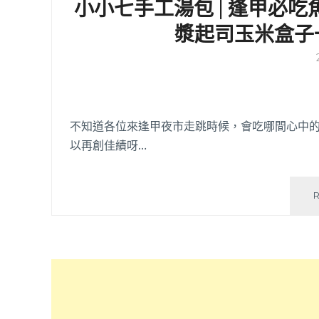
小小七手工湯包 | 逢甲必
漿起司玉米盒子
不知道各位來逢甲夜市走跳時候，會吃哪間心中
以再創佳績呀…