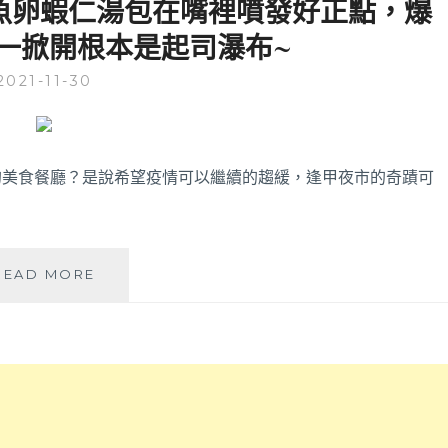
吃魚卵蝦仁湯包在嘴裡噴發好正點，爆
圈
選
一掀開根本是起司瀑布~
鬧
擇，
中
特
2021-11-30
取
調
靜
醬
的
料
好
鹹
吃
甜
的美食餐廳？是說希望疫情可以繼續的趨緩，逢甲夜市的奇蹟可
居
適
酒
中
屋，
且
根
400
小
READ MORE
本
度
小
一
燒
七
秒
烤
手
到
鎖
工
日
住
湯
本！
甜
包
週
美
|
一
肉