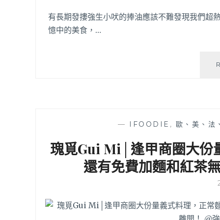
有長期發摟強生小吠的捧油應該不難發現我們超
憶中的美食，…
—
IFOODIE
,
歐、美、法
瑰覓Gui Mi│逢甲商圈
還有免費加麵和紅茶