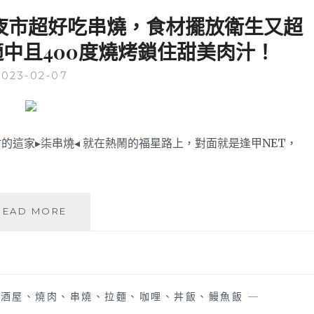
夜市超好吃串燒，食材擺放衛生又超
中且400度燒烤鎖住甜美肉汁！
2023-02-07
這家▸柒串燒◂ 就在熱鬧的福星路上，對面就是逢甲NET，
柒
READ MORE
串
燒
│
食
尚
居酒屋、燒肉、串燒、拉麵、咖哩、丼飯、鰻魚飯
—
玩