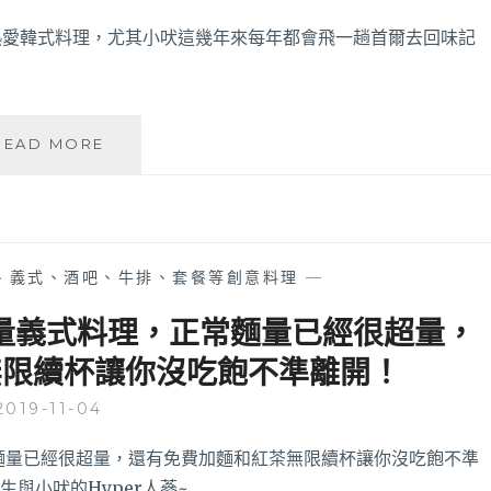
食
在
熱愛韓式料理，尤其小吠這幾年來每年都會飛一趟首爾去回味記
逢
甲
夜
市
台
READ MORE
也
中
吃
逢
的
甲
到
出
啦！
現
用
、義式、酒吧、牛排、套餐等創意料理
—
好
排
吃
骨
大份量義式料理，正常麵量已經很超量，
韓
推
無限續杯讓你沒吃飽不準離開！
式
疊
馬
出
2019-11-04
鈴
火
薯
山
豬
狀
骨
的