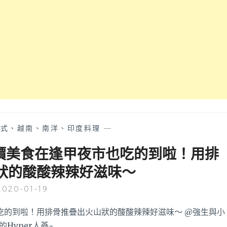
逢
週
汁！
甲
三
必
還
吃
有
魚
敲
卵
鐘
蝦
就
仁
送
湯
啤
包
9
在
給
嘴
你
泰式、越南、南洋、印度料理
—
裡
喝
噴
價美食在逢甲夜市也吃的到啦！用排
的
發
活
狀的酸酸辣辣好滋味～
好
動，
正
實
2020-01-19
點，
在
爆
太
漿
甘
起
心