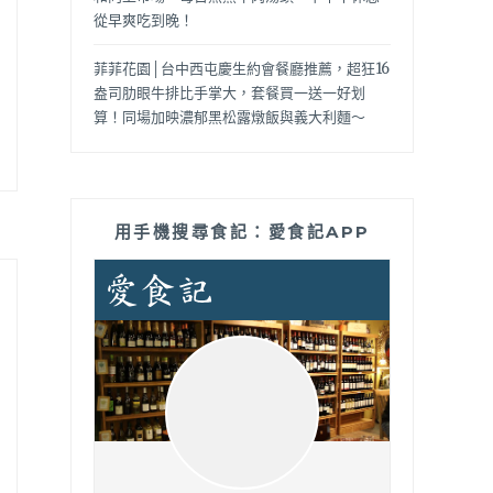
從早爽吃到晚！
菲菲花園│台中西屯慶生約會餐廳推薦，超狂16
盎司肋眼牛排比手掌大，套餐買一送一好划
算！同場加映濃郁黑松露燉飯與義大利麵～
用手機搜尋食記：愛食記APP