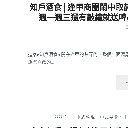
知戶酒食│逢甲商圈鬧中取
週一週三還有敲鐘就送啤
這家▸知戶酒食◂ 開在逢甲的巷弄內，整個店面
還蠻喜歡的…
—
IFOODIE
,
中式料理、中式早餐、