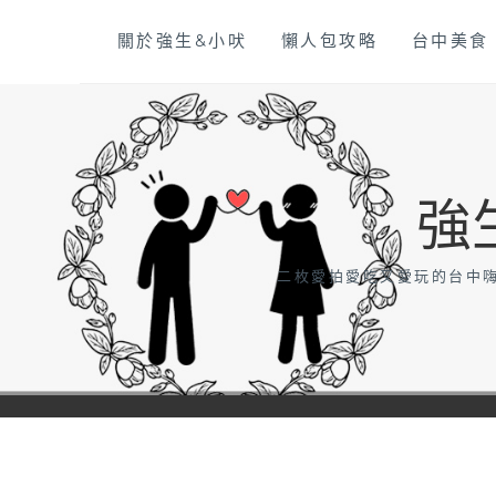
Skip
關於強生&小吠
懶人包攻略
台中美食
to
content
強
二枚愛拍愛吃又愛玩的台中嗨