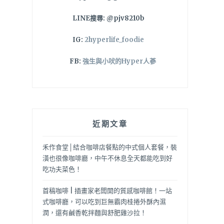
LINE搜尋: @pjv8210b
IG:
2hyperlife_foodie
FB:
強生與小吠的Hyper人蔘
近期文章
禾作食堂│結合咖啡店餐點的中式個人套餐，裝
潢也很像咖啡廳，中午不休息全天都能吃到好
吃功夫菜色！
首稿咖啡 | 插畫家老闆開的質感咖啡館！一站
式咖啡廳，可以吃到巨無霸肉桂捲外酥內濕
潤，還有鹹香乾拌麵與舒肥雞沙拉！