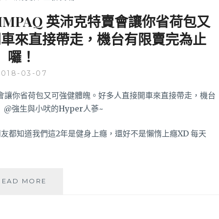
MPAQ 英沛克特賣會讓你省荷包又
開車來直接帶走，機台有限賣完為止
囉！
2018-03-07
友都知道我們這2年是健身上癮，還好不是懶惰上癮XD 每天
台
READ MORE
中
在
地