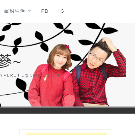
繽紛生活
FB
IG
蔘~
YPERLIFE@GMAIL.COM