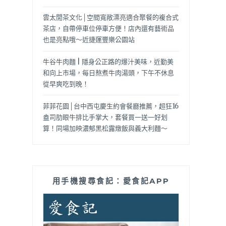
雲太閒茶文化│空間寬敞漂亮適合聚餐的複合式
茶店，自帶停車位停車方便！店內還有藝術品
也是亮點哦～近捷運豐樂公園站
牛谷牛肉麵 | 隱身公正路的爆汁美味，近勤美
和向上市場，每日熬煮牛肉湯頭，下午不休息
從早爽吃到晚！
菲菲花園│台中西屯慶生約會餐廳推薦，超狂16
盎司肋眼牛排比手掌大，套餐買一送一好划
算！同場加映濃郁黑松露燉飯與義大利麵～
用手機搜尋食記：愛食記APP