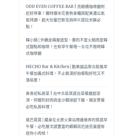
ODD EVEN COFFEE BAR | 亮眼橘咖啡廳附
近好停車！獨特爆米花香熱拿鐵搭配美濃瓜氮
氣特調，超大份量巴斯克與碎片提拉米蘇必
點！
韓小鍋│外觀走韓屋造型，賣的不是火鍋而是韓
式甜點和咖啡！也有早午餐哦～北屯不限時韓
式咖啡廳
HECHO Bar & Kitchen│勤美誠品旁北歐風早
午餐加義式料理，不止裝潢好拍餐點好吃又不
落俗套！
叁食初私房菜 | 台中北區質感台菜餐廳超澎
湃，阿嬤的封肉與金沙蝦球超下飯，親友聚餐
必吃私房料理！
尾巴晃晃│藏身在太原火車站周邊巷弄的質感早
午餐，必吃層次感豐富的蝦蝦班尼迪克蛋還有
迷你小肉桂！