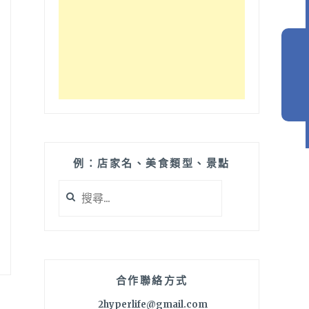
例：店家名、美食類型、景點
搜
尋
關
鍵
字:
合作聯絡方式
2hyperlife@gmail.com