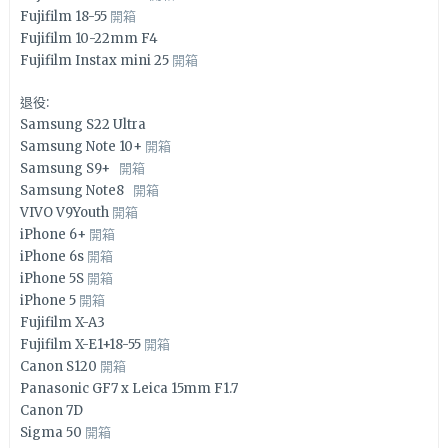
Fujifilm 18-55
開箱
Fujifilm 10-22mm F4
Fujifilm Instax mini 25
開箱
退役:
Samsung S22 Ultra
Samsung Note 10+
開箱
Samsung S9+
開箱
Samsung Note8
開箱
VIVO V9Youth
開箱
iPhone 6+
開箱
iPhone 6s
開箱
iPhone 5S
開箱
iPhone 5
開箱
Fujifilm X-A3
Fujifilm X-E1+18-55
開箱
Canon S120
開箱
Panasonic GF7 x Leica 15mm F1.7
Canon 7D
Sigma 50
開箱