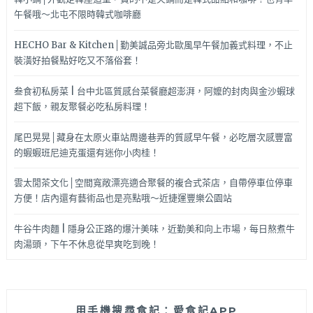
午餐哦～北屯不限時韓式咖啡廳
HECHO Bar & Kitchen│勤美誠品旁北歐風早午餐加義式料理，不止
裝潢好拍餐點好吃又不落俗套！
叁食初私房菜 | 台中北區質感台菜餐廳超澎湃，阿嬤的封肉與金沙蝦球
超下飯，親友聚餐必吃私房料理！
尾巴晃晃│藏身在太原火車站周邊巷弄的質感早午餐，必吃層次感豐富
的蝦蝦班尼迪克蛋還有迷你小肉桂！
雲太閒茶文化│空間寬敞漂亮適合聚餐的複合式茶店，自帶停車位停車
方便！店內還有藝術品也是亮點哦～近捷運豐樂公園站
牛谷牛肉麵 | 隱身公正路的爆汁美味，近勤美和向上市場，每日熬煮牛
肉湯頭，下午不休息從早爽吃到晚！
用手機搜尋食記：愛食記APP