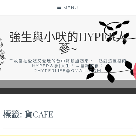
Skip
MENU
to
content
強生與小吠的HYPER人
蔘~
二枚愛拍愛吃又愛玩的台中嗨咖加起來，一起創造過癮的
HYPER人蔘(人生)! →聯絡信箱：
2HYPERLIFE@GMAIL.COM
標籤:
貨CAFE