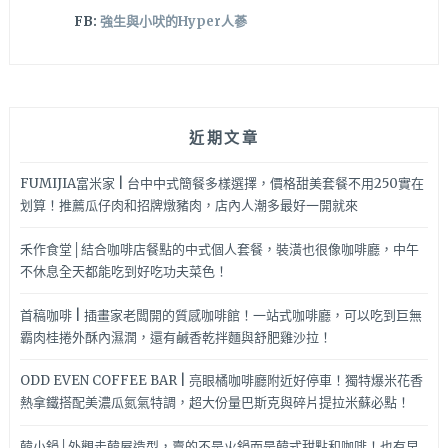
FB:
強生與小吠的Hyper人蔘
近期文章
FUMIJIA富米家 | 台中中式簡餐多樣選擇，價格甜美套餐不用250實在
划算！推薦瓜仔肉和招牌燉豬肉，店內人潮多最好一開就來
禾作食堂│結合咖啡店餐點的中式個人套餐，裝潢也很像咖啡廳，中午
不休息全天都能吃到好吃功夫菜色！
首稿咖啡 | 插畫家老闆開的質感咖啡館！一站式咖啡廳，可以吃到巨無
霸肉桂捲外酥內濕潤，還有鹹香乾拌麵與舒肥雞沙拉！
ODD EVEN COFFEE BAR | 亮眼橘咖啡廳附近好停車！獨特爆米花香
熱拿鐵搭配美濃瓜氮氣特調，超大份量巴斯克與碎片提拉米蘇必點！
韓小鍋│外觀走韓屋造型，賣的不是火鍋而是韓式甜點和咖啡！也有早