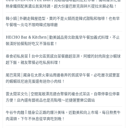
熱拿鐵搭配美濃瓜氮氣特調，超大份量巴斯克與碎片提拉米蘇必點！
韓小鍋│外觀走韓屋造型，賣的不是火鍋而是韓式甜點和咖啡！也有早
午餐哦～北屯不限時韓式咖啡廳
HECHO Bar & Kitchen│勤美誠品旁北歐風早午餐加義式料理，不止
裝潢好拍餐點好吃又不落俗套！
叁食初私房菜 | 台中北區質感台菜餐廳超澎湃，阿嬤的封肉與金沙蝦球
超下飯，親友聚餐必吃私房料理！
尾巴晃晃│藏身在太原火車站周邊巷弄的質感早午餐，必吃層次感豐富
的蝦蝦班尼迪克蛋還有迷你小肉桂！
雲太閒茶文化│空間寬敞漂亮適合聚餐的複合式茶店，自帶停車位停車
方便！店內還有藝術品也是亮點哦～近捷運豐樂公園站
牛谷牛肉麵 | 隱身公正路的爆汁美味，近勤美和向上市場，每日熬煮牛
肉湯頭，下午不休息從早爽吃到晚！