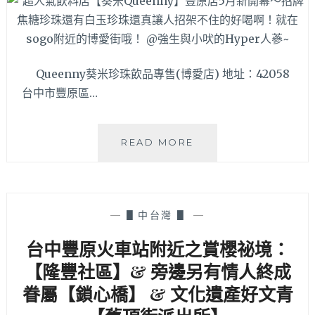
台
中
豐
原
Queenny葵米珍珠飲品專售(博愛店) 地址：42058
享
台中市豐原區…
初
中
式
超
麵
READ MORE
人
食
氣
館
飲
料
JUICY
—
▋中台灣 ▋
—
店
多
【葵
汁
台中豐原火車站附近之賞櫻祕境：
米
的
【隆豐社區】& 旁邊另有情人終成
QUEENNY】
手
豐
工
眷屬【鎖心橋】 & 文化遺產好文青
原
韭
店
菜