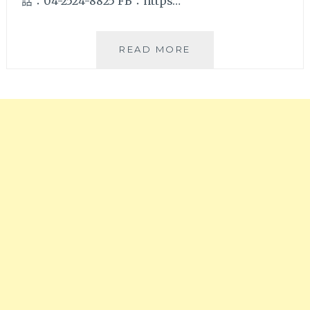
話：04-2524-8825 FB：https…
喔
這
~~
裡
買
來
READ MORE
超
自
推
豐
薦
原
的
豐
黑
東
糖
路
鮮
上
奶
的
雙
好
Q，
滋
口
味!
感
《享
十
初
足
中
好
式
好
麵
味
食