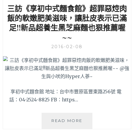
三訪《享初中式麵食館》超罪惡焢肉
【鎖
心
飯的軟嫩肥美滋味，讓肚皮表示已滿
橋】
足!!新品超養生黑芝麻麵也狠推薦喔
&
文
~~
化
遺
2016-02-08
產
好
文
青
【舊
頂
享初中式麵食館 地址：台中市豐原區豐東路256號 電
街
派
話：04-2524-8825 FB：https…
出
所】
三
READ MORE
訪
《享