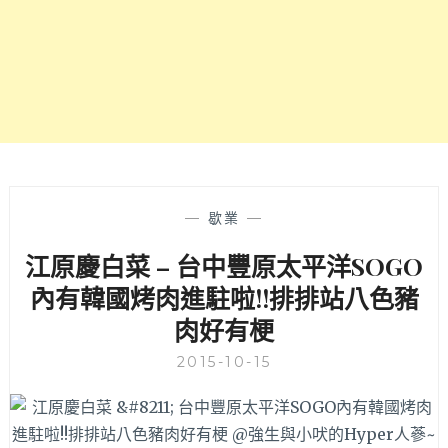
啊！
館》
料
好
實
在，
蒸
餃
&
牛
肉
—
歇業
—
麵
江原慶白菜 – 台中豐原太平洋SOGO
都
推
內有韓國烤肉進駐啦!!排排站八色豬
薦
肉好有梗
~~
2015-10-15