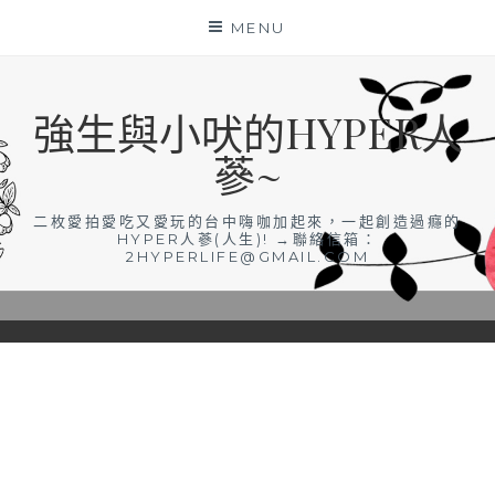
Skip
MENU
to
content
強生與小吠的HYPER人
蔘~
二枚愛拍愛吃又愛玩的台中嗨咖加起來，一起創造過癮的
HYPER人蔘(人生)! →聯絡信箱：
2HYPERLIFE@GMAIL.COM