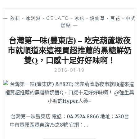
初
中
—
飲料、冰淇淋、GELATO、冰店、燒仙草、豆花、中式
式
糕點
—
麵
食
台灣第一味(豐東店) – 吃完葫蘆墩夜
館》
超
市就順道來這裡買超推薦的黑糖鮮奶
罪
雙Q，口感十足好好味啊！
惡
焢
2016-01-19
肉
飯
的
軟
嫩
肥
美
台灣第一味豐東店 電話：04 2524 8866 地址：420台
滋
中市豐原區豐東路75之8號 官網：…
味，
讓