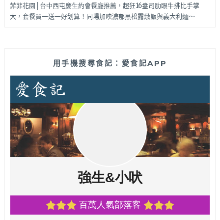
菲菲花園│台中西屯慶生約會餐廳推薦，超狂16盎司肋眼牛排比手掌
大，套餐買一送一好划算！同場加映濃郁黑松露燉飯與義大利麵～
用手機搜尋食記：愛食記APP