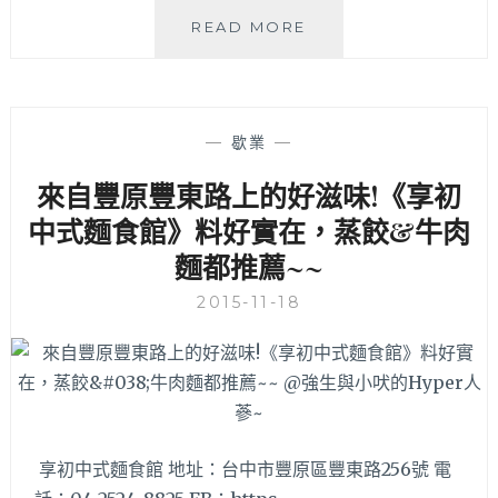
肚
台
READ MORE
皮
灣
表
第
示
一
已
味
滿
—
歇業
—
(豐
足!!
東
新
來自豐原豐東路上的好滋味!《享初
店)
品
中式麵食館》料好實在，蒸餃&牛肉
–
超
吃
麵都推薦~~
養
完
生
葫
2015-11-18
黑
蘆
芝
墩
麻
夜
麵
市
也
就
狠
順
推
道
享初中式麵食館 地址：台中市豐原區豐東路256號 電
薦
來