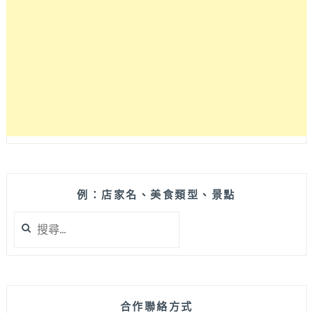
馡
西
餐
廳】
新
菜
色
套
餐
開
嗑
啦!
例：店家名、美食類型、景點
搜
尋
關
鍵
字:
合作聯絡方式