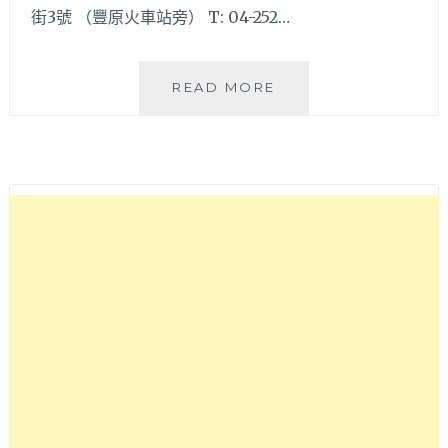
街3號 （豐原火車站旁） T: 04-252…
臨
READ MORE
近
豐
原
火
車
站
美
食
推
薦，
五
都
大
飯
店
【美