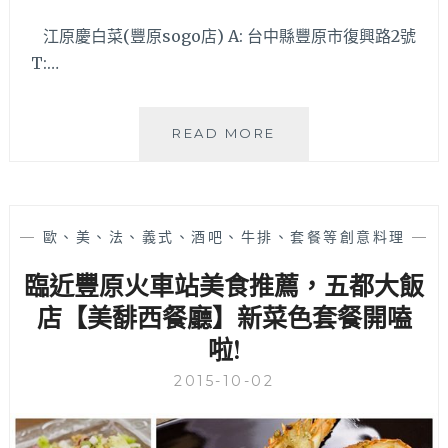
江原慶白菜(豐原sogo店) A: 台中縣豐原市復興路2號
T:…
江
READ MORE
原
慶
白
菜
—
歐、美、法、義式、酒吧、牛排、套餐等創意料理
—
–
台
臨近豐原火車站美食推薦，五都大飯
中
店【美馡西餐廳】新菜色套餐開嗑
豐
原
啦!
太
平
2015-10-02
洋
SOGO
內