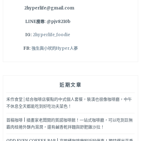
2hyperlife@gmail.com
LINE搜尋: @pjv8210b
IG:
2hyperlife_foodie
FB:
強生與小吠的Hyper人蔘
近期文章
禾作食堂│結合咖啡店餐點的中式個人套餐，裝潢也很像咖啡廳，中午
不休息全天都能吃到好吃功夫菜色！
首稿咖啡 | 插畫家老闆開的質感咖啡館！一站式咖啡廳，可以吃到巨無
霸肉桂捲外酥內濕潤，還有鹹香乾拌麵與舒肥雞沙拉！
ODD EVEN COFFEE BAR | 亮眼橘咖啡廳附近好停車！獨特爆米花香