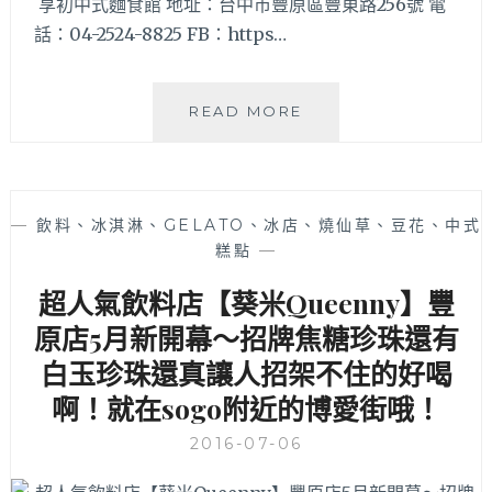
享初中式麵食館 地址：台中市豐原區豐東路256號 電
話：04-2524-8825 FB：https…
湯
READ MORE
包
爆
漿
不
—
飲料、冰淇淋、GELATO、冰店、燒仙草、豆花、中式
稀
糕點
—
奇，
水
超人氣飲料店【葵米Queenny】豐
餃
也
原店5月新開幕～招牌焦糖珍珠還有
會
白玉珍珠還真讓人招架不住的好喝
爆
啊！就在sogo附近的博愛街哦！
就
厲
2016-07-06
害
啦！