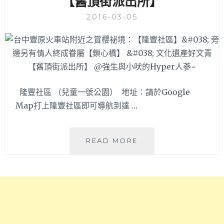
【舊頂街派出所】
5
水
2016-03-05
月
餃
新
Q
開
彈
幕
好
～
好
招
味，
牌
菜
隆豐社區 （兒童一號公園） 地址：請於Google
焦
單
Map打上隆豐社區即可導航到達 …
糖
再
珍
度
珠
進
台
READ MORE
還
化
中
有
又
豐
白
有
原
玉
新
火
珍
菜
車
珠
色
站
還
～
附
真
持