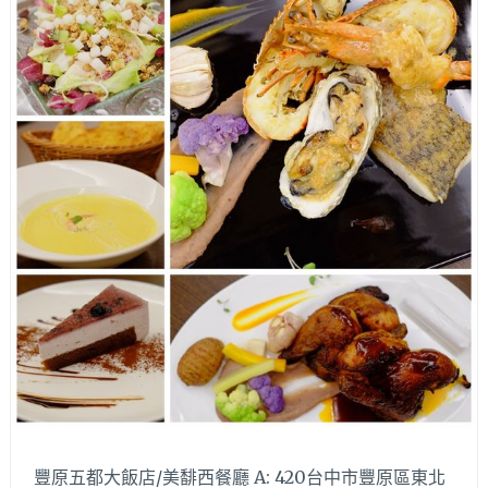
有
韓
國
烤
肉
進
駐
啦!!
排
排
站
八
色
豬
肉
好
有
梗
豐原五都大飯店/美馡西餐廳 A: 420台中市豐原區東北